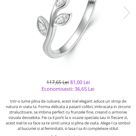
Bijuterii argint cu pietre
Pandantive mireasa
semipretioase
Bijuterii de Lux
Bijuterii argint placat cu aur
Bijuterii gotice si rock
Bijuterii argint cu diverse
Bijuterii Handmade
materiale
Bijuterii fantezie
Bijuterii argint cu murano
Casete si cutii de bijuterii
Bijuterii tungsten
Accesorii Piele
Cadouri
117,65 Lei
81,00 Lei
Solutii si lavete de curatare
Economisesti:
36,65
Lei
bijuterii argint
Intr-o lume plina de culoare, acest inel elegant aduce un strop de
natura in viata ta. Forma delicata a pasarii colibri, imbracata in zirconii
stralucitoare, se imbina perfect cu frunzele fine, creand o armonie
vizuala deosebita. Fie ca il porti la o ocazie speciala sau in fiecare zi,
acest inel te va face sa te simti unica si plina de viata. Alege-l ca simbol
al bucuriei si al feminitatii, si lasa-l sa iti completeze stilul.