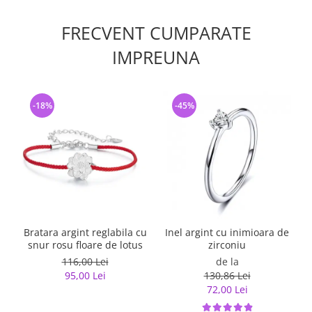
FRECVENT CUMPARATE
IMPREUNA
-18%
-45%
Bratara argint reglabila cu
Inel argint cu inimioara de
snur rosu floare de lotus
zirconiu
116,00 Lei
de la
95,00 Lei
130,86 Lei
72,00 Lei