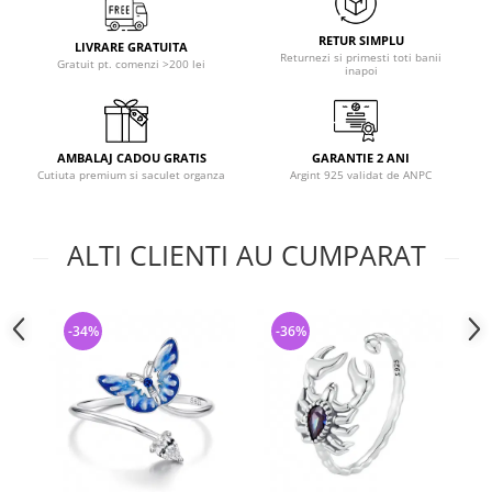
RETUR SIMPLU
LIVRARE GRATUITA
Returnezi si primesti toti banii
Gratuit pt. comenzi >200 lei
inapoi
AMBALAJ CADOU GRATIS
GARANTIE 2 ANI
Cutiuta premium si saculet organza
Argint 925 validat de ANPC
ALTI CLIENTI AU CUMPARAT
-34%
-36%
-