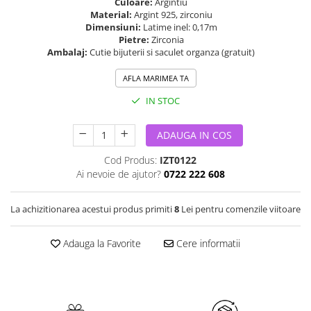
Culoare:
Argintiu
Material:
Argint 925, zirconiu
Dimensiuni:
Latime inel: 0,17m
Pietre:
Zirconia
Ambalaj:
Cutie bijuterii si saculet organza (gratuit)
AFLA MARIMEA TA
IN STOC
ADAUGA IN COS
Cod Produs:
IZT0122
Ai nevoie de ajutor?
0722 222 608
La achizitionarea acestui produs primiti
8
Lei pentru comenzile viitoare
Adauga la Favorite
Cere informatii