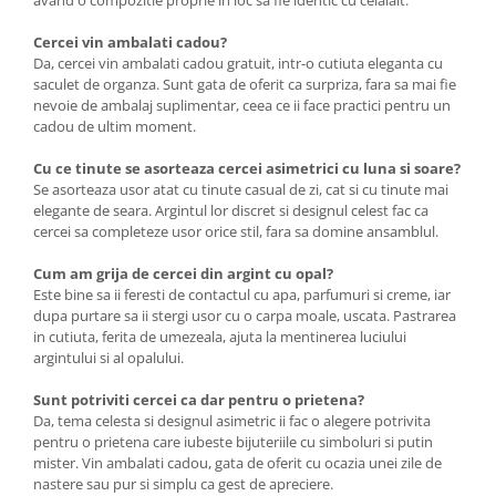
avand o compozitie proprie in loc sa fie identic cu celalalt.
Cercei vin ambalati cadou?
Da, cercei vin ambalati cadou gratuit, intr-o cutiuta eleganta cu
saculet de organza. Sunt gata de oferit ca surpriza, fara sa mai fie
nevoie de ambalaj suplimentar, ceea ce ii face practici pentru un
cadou de ultim moment.
Cu ce tinute se asorteaza cercei asimetrici cu luna si soare?
Se asorteaza usor atat cu tinute casual de zi, cat si cu tinute mai
elegante de seara. Argintul lor discret si designul celest fac ca
cercei sa completeze usor orice stil, fara sa domine ansamblul.
Cum am grija de cercei din argint cu opal?
Este bine sa ii feresti de contactul cu apa, parfumuri si creme, iar
dupa purtare sa ii stergi usor cu o carpa moale, uscata. Pastrarea
in cutiuta, ferita de umezeala, ajuta la mentinerea luciului
argintului si al opalului.
Sunt potriviti cercei ca dar pentru o prietena?
Da, tema celesta si designul asimetric ii fac o alegere potrivita
pentru o prietena care iubeste bijuteriile cu simboluri si putin
mister. Vin ambalati cadou, gata de oferit cu ocazia unei zile de
nastere sau pur si simplu ca gest de apreciere.