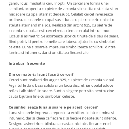
gandul dus imediat la cerul noptii. Un cercel are forma unei
semiluni, acoperita cu pietre de zirconia si insotita o steluta si un
mic soare cu opal atarnat dedesubt. Celalalt cercel inverseaza
ordinea, cu soarele cu opal sus si luna cu pietre de zirconia si o
steluta atarnand mai jos. Realizati din argint 925, cu pietre de
zirconia si opal, acesti cercei redau tema cerului intr-un mod
jucaus si asimetric. Se asorteaza usor cu tinute de zi sau de seara,
fiind potriviti pentru femeile care iubesc bijuteriile cu simboluri
celeste. Luna si soarele impreuna simbolizeaza echilibrul dintre
lumina si intuneric, dar si unicitatea fiecarei zile.
Intrebari frecvente
Din ce material sunt facuti cercei?
Cercei sunt realizati din argint 925, cu pietre de zirconia si opal.
Argintul le da o baza solida si un luciu discret, iar opalul aduce
reflexii alb-sidefii in soare. Sunt o alegere potrivita pentru cine
cauta bijuterii fine cu simboluri celeste.
Ce simbolizeaza luna si soarele pe acesti cercei?
Luna si soarele impreuna reprezinta echilibrul dintre lumina si
intuneric, dar si ideea ca fiecare zi si fiecare noapte sunt diferite.
Designul asimetric subliniaza aceasta unicitate, fiecare cercel