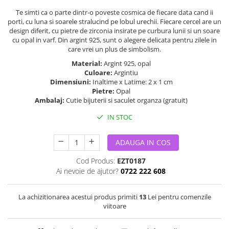
Te simti ca o parte dintr-o poveste cosmica de fiecare data cand ii
porti, cu luna si soarele stralucind pe lobul urechii. Fiecare cercel are un
design diferit, cu pietre de zirconia insirate pe curbura lunii si un soare
cu opal in varf. Din argint 925, sunt o alegere delicata pentru zilele in
care vrei un plus de simbolism.
Material:
Argint 925, opal
Culoare:
Argintiu
Dimensiuni:
Inaltime x Latime: 2 x 1 cm
Pietre:
Opal
Ambalaj:
Cutie bijuterii si saculet organza (gratuit)
IN STOC
ADAUGA IN COS
Cod Produs:
EZT0187
Ai nevoie de ajutor?
0722 222 608
La achizitionarea acestui produs primiti
13
Lei pentru comenzile
viitoare