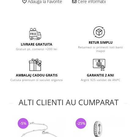
Adauga la Favorite
Cere informatii
RETUR SIMPLU
LIVRARE GRATUITA
Returnezi si primesti toti banii
Gratuit pt. comenzi >200 lei
inapoi
AMBALAJ CADOU GRATIS
GARANTIE 2 ANI
Cutiuta premium si saculet organza
Argint 925 validat de ANPC
ALTI CLIENTI AU CUMPARAT
-5%
-25%
-