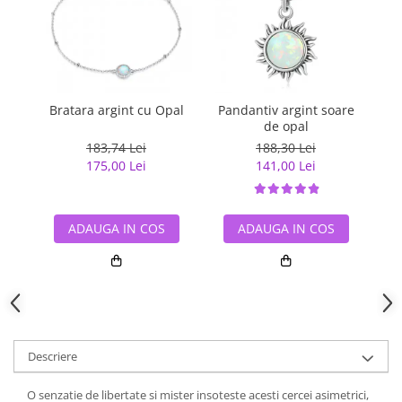
Bratara argint cu Opal
Pandantiv argint soare
Co
de opal
O
183,74 Lei
188,30 Lei
175,00 Lei
141,00 Lei
ADAUGA IN COS
ADAUGA IN COS
Descriere
O senzatie de libertate si mister insoteste acesti cercei asimetrici,