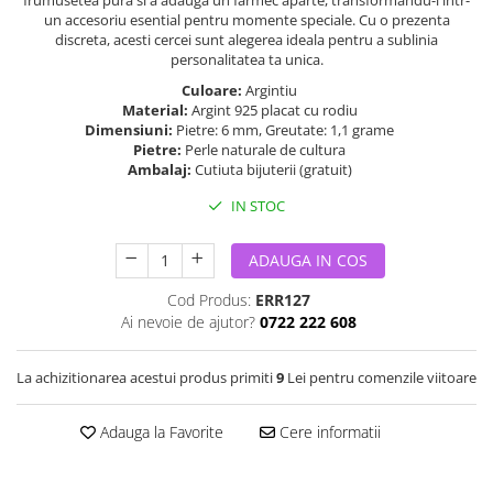
frumusetea pura si a adauga un farmec aparte, transformandu-i intr-
un accesoriu esential pentru momente speciale. Cu o prezenta
discreta, acesti cercei sunt alegerea ideala pentru a sublinia
personalitatea ta unica.
Culoare:
Argintiu
Material:
Argint 925 placat cu rodiu
Dimensiuni:
Pietre: 6 mm, Greutate: 1,1 grame
Pietre:
Perle naturale de cultura
Ambalaj:
Cutiuta bijuterii (gratuit)
IN STOC
ADAUGA IN COS
Cod Produs:
ERR127
Ai nevoie de ajutor?
0722 222 608
La achizitionarea acestui produs primiti
9
Lei pentru comenzile viitoare
Adauga la Favorite
Cere informatii