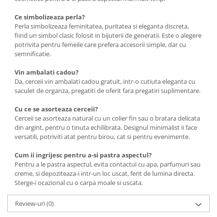
Ce simbolizeaza perla?
Perla simbolizeaza feminitatea, puritatea si eleganta discreta,
fiind un simbol clasic folosit in bijuterii de generatii. Este o alegere
potrivita pentru femeile care prefera accesorii simple, dar cu
semnificatie.
Vin ambalati cadou?
Da, cerceii vin ambalati cadou gratuit, intr-o cutiuta eleganta cu
saculet de organza, pregatiti de oferit fara pregatiri suplimentare.
Cu ce se asorteaza cerceii?
Cerceii se asorteaza natural cu un colier fin sau o bratara delicata
din argint, pentru o tinuta echilibrata. Designul minimalist ii face
versatili, potriviti atat pentru birou, cat si pentru evenimente.
Cum ii ingrijesc pentru a-si pastra aspectul?
Pentru a le pastra aspectul, evita contactul cu apa, parfumuri sau
creme, si depoziteaza-i intr-un loc uscat, ferit de lumina directa.
Sterge-i ocazional cu o carpa moale si uscata.
Review-uri
(0)