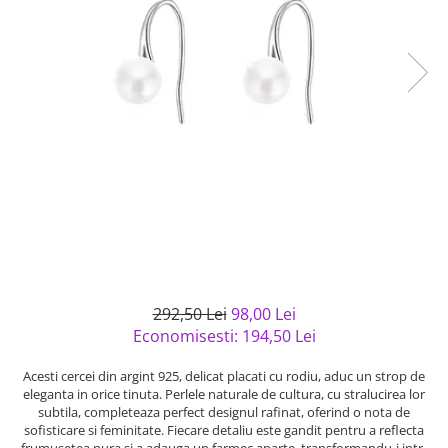
Bijuterii argint cu pietre
Pandantive mireasa
semipretioase
Bijuterii de Lux
Bijuterii argint placat cu aur
Bijuterii gotice si rock
Bijuterii argint cu diverse
Bijuterii Handmade
materiale
Bijuterii fantezie
Bijuterii argint cu murano
Casete si cutii de bijuterii
Bijuterii tungsten
Accesorii Piele
Cadouri
Solutii si lavete de curatare
bijuterii argint
292,50 Lei
98,00 Lei
Economisesti:
194,50
Lei
Acesti cercei din argint 925, delicat placati cu rodiu, aduc un strop de
eleganta in orice tinuta. Perlele naturale de cultura, cu stralucirea lor
subtila, completeaza perfect designul rafinat, oferind o nota de
sofisticare si feminitate. Fiecare detaliu este gandit pentru a reflecta