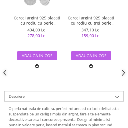
Cercei argint 925 placati
Cercei argint 925 placati
Cer
cu rodiu cu perle
cu rodiu cu trei perle
cu
naturale
naturale
494,00 Lei
347,10 Lei
278,00 Lei
159,00 Lei
ADAUGA IN COS
ADAUGA IN COS
Descriere
O perla naturala de cultura, perfect rotunda si cu luciu delicat, sta
suspendata pe un carlig simplu din argint, fara alte elemente
decorative care sa-i concureze prezenta. Designul minimalist
pune in valoare perla, lasand metalul sa treaca in plan secund.