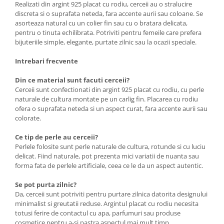
Realizati din argint 925 placat cu rodiu, cerceii au o stralucire
discreta si o suprafata neteda, fara accente aurii sau coloane. Se
asorteaza natural cu un colier fin sau cu o bratara delicata,
pentru o tinuta echilibrata. Potriviti pentru femeile care prefera
bijuteriile simple, elegante, purtate zilnic sau la ocazii speciale.
Intrebari frecvente
Din ce material sunt facuti cerceii?
Cerceii sunt confectionati din argint 925 placat cu rodiu, cu perle
naturale de cultura montate pe un carlig fin. Placarea cu rodiu
ofera o suprafata neteda si un aspect curat, fara accente aurii sau
colorate.
Ce tip de perle au cerceii?
Perlele folosite sunt perle naturale de cultura, rotunde si cu luciu
delicat. Fiind naturale, pot prezenta mici variatii de nuanta sau
forma fata de perlele artificiale, ceea ce le da un aspect autentic.
Se pot purta zilnic?
Da, cerceii sunt potriviti pentru purtare zilnica datorita designului
minimalist si greutatii reduse. Argintul placat cu rodiu necesita
totusi ferire de contactul cu apa, parfumuri sau produse
cosmetice pentru a-si pastra aspectul mai mult timp.