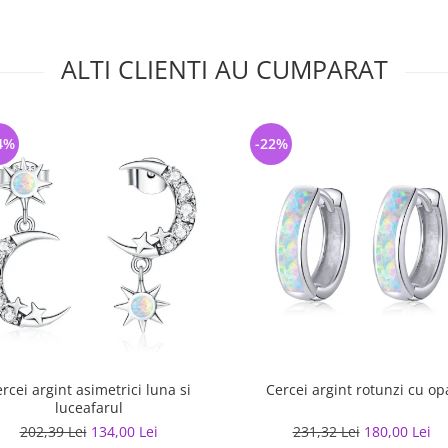
ALTI CLIENTI AU CUMPARAT
4%
-22%
rcei argint asimetrici luna si
Cercei argint rotunzi cu op
luceafarul
202,39 Lei
134,00 Lei
231,32 Lei
180,00 Lei