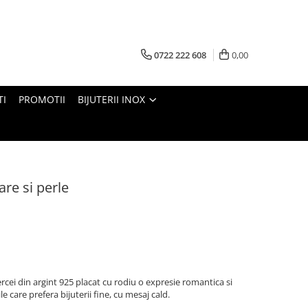
0722 222 608
0,00
TI
PROMOTII
BIJUTERII INOX
are si perle
ercei din argint 925 placat cu rodiu o expresie romantica si
e care prefera bijuterii fine, cu mesaj cald.