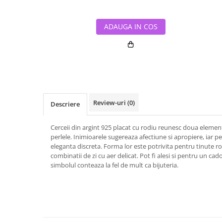
ADAUGA IN COS
Review-uri
(0)
Descriere
Cerceii din argint 925 placat cu rodiu reunesc doua element
perlele. Inimioarele sugereaza afectiune si apropiere, iar pe
eleganta discreta. Forma lor este potrivita pentru tinute r
combinatii de zi cu aer delicat. Pot fi alesi si pentru un ca
simbolul conteaza la fel de mult ca bijuteria.