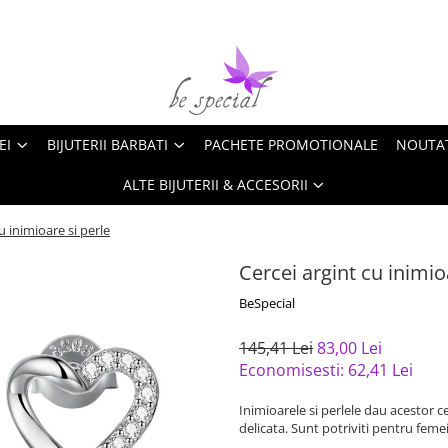
EI
BIJUTERII BARBATI
PACHETE PROMOTIONALE
NOUTA
ALTE BIJUTERII & ACCESORII
u inimioare si perle
Cercei argint cu inimio
BeSpecial
145,41 Lei
83,00 Lei
Economisesti:
62,41
Lei
Inimioarele si perlele dau acestor c
delicata. Sunt potriviti pentru femeil