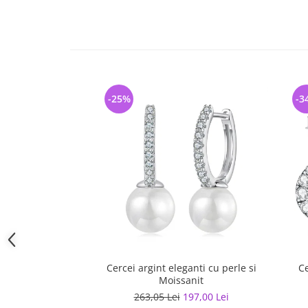
-25%
-3
Cercei argint eleganti cu perle si
Ce
Moissanit
263,05 Lei
197,00 Lei