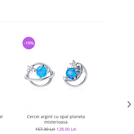
-19%
-33%
al
Cercei argint cu opal planeta
Cercei argint c
misterioasa
157,30 Lei
128,00 Lei
286,69 L