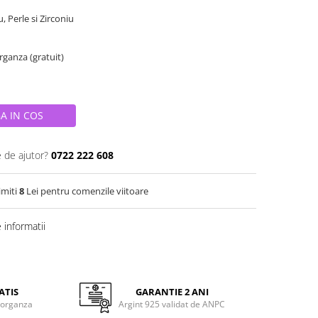
u, Perle si Zirconiu
organza (gratuit)
A IN COS
e de ajutor?
0722 222 608
imiti
8
Lei pentru comenzile viitoare
informatii
ATIS
GARANTIE 2 ANI
 organza
Argint 925 validat de ANPC