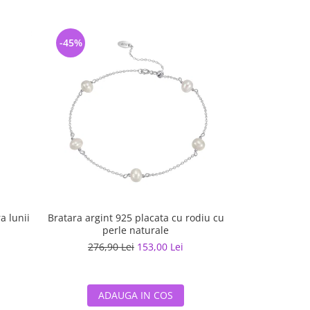
-45%
-39%
a lunii
Bratara argint 925 placata cu rodiu cu
Colier arg
perle naturale
t
276,90 Lei
153,00 Lei
130,0
ADAUGA IN COS
ADA