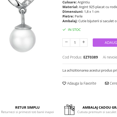
Culoare:
Argintiu
Material:
Argint 925 placat cu rodi
Dimensiuni:
1,8 x 1 cm
Pietre:
Perle
Ambalaj:
Cutie bijuterii si saculet 
IN STOC
ADAUG
Cod Produs:
EZT0389
Ai nevoi
La achizitionarea acestui produs pr
Adauga la Favorite
Cere 
RETUR SIMPLU
AMBALAJ CADOU GR
Returnezi si primesti toti banii inapoi
Cutiuta premium si saculet