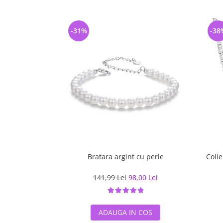
-31%
-38
Bratara argint cu perle
Colie
141,99 Lei
98,00 Lei
ADAUGA IN COS