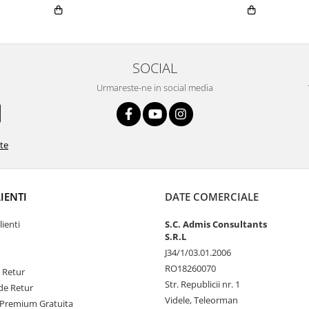
SOCIAL
Urmareste-ne in social media
ate
LIENTI
DATE COMERCIALE
lienti
S.C. Admis Consultants
S.R.L
J34/1/03.01.2006
RO18260070
e Retur
Str. Republicii nr. 1
de Retur
Videle, Teleorman
Premium Gratuita