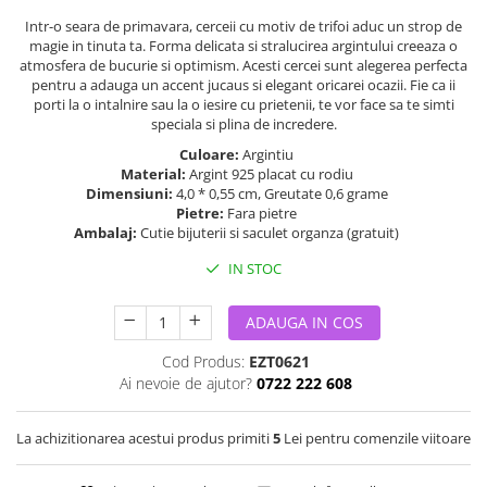
Intr-o seara de primavara, cerceii cu motiv de trifoi aduc un strop de
magie in tinuta ta. Forma delicata si stralucirea argintului creeaza o
atmosfera de bucurie si optimism. Acesti cercei sunt alegerea perfecta
pentru a adauga un accent jucaus si elegant oricarei ocazii. Fie ca ii
porti la o intalnire sau la o iesire cu prietenii, te vor face sa te simti
speciala si plina de incredere.
Culoare:
Argintiu
Material:
Argint 925 placat cu rodiu
Dimensiuni:
4,0 * 0,55 cm, Greutate 0,6 grame
Pietre:
Fara pietre
Ambalaj:
Cutie bijuterii si saculet organza (gratuit)
IN STOC
ADAUGA IN COS
Cod Produs:
EZT0621
Ai nevoie de ajutor?
0722 222 608
La achizitionarea acestui produs primiti
5
Lei pentru comenzile viitoare