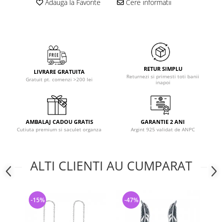
Adauga la Favorite
Cere informatii
RETUR SIMPLU
LIVRARE GRATUITA
Returnezi si primesti toti banii
Gratuit pt. comenzi >200 lei
inapoi
AMBALAJ CADOU GRATIS
GARANTIE 2 ANI
Cutiuta premium si saculet organza
Argint 925 validat de ANPC
ALTI CLIENTI AU CUMPARAT
-15%
-47%
-