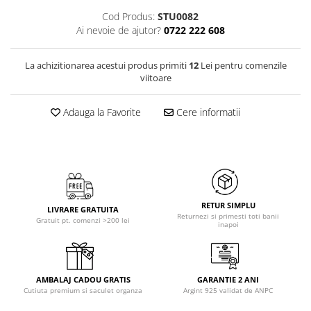
Cod Produs:
STU0082
Ai nevoie de ajutor?
0722 222 608
La achizitionarea acestui produs primiti
12
Lei pentru comenzile
viitoare
Adauga la Favorite
Cere informatii
RETUR SIMPLU
LIVRARE GRATUITA
Returnezi si primesti toti banii
Gratuit pt. comenzi >200 lei
inapoi
AMBALAJ CADOU GRATIS
GARANTIE 2 ANI
Cutiuta premium si saculet organza
Argint 925 validat de ANPC