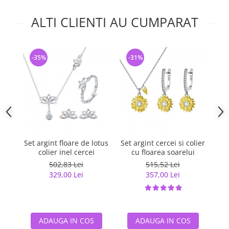
ALTI CLIENTI AU CUMPARAT
-35%
-31%
-
Set argint floare de lotus
Set argint cercei si colier
S
colier inel cercei
cu floarea soarelui
502,83 Lei
515,52 Lei
329,00 Lei
357,00 Lei
ADAUGA IN COS
ADAUGA IN COS