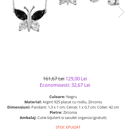
Bijuterii argint cu pietre
Pandantive mireasa
semipretioase
Bijuterii de Lux
Bijuterii argint placat cu aur
Bijuterii gotice si rock
Bijuterii argint cu diverse
Bijuterii Handmade
materiale
Bijuterii fantezie
Bijuterii argint cu murano
Casete si cutii de bijuterii
Bijuterii tungsten
Accesorii Piele
Cadouri
161,67 Lei
129,00 Lei
Solutii si lavete de curatare
Economisesti:
32,67
Lei
bijuterii argint
Culoare:
Negru
Material:
Argint 925 placat cu rodiu, Zirconiu
Dimensiuni:
Pandant: 1,3 x 1 cm; Cercei: 1 x 0,7 cm; Colier: 42 cm
Pietre:
Zirconia
Ambalaj:
Cutie bijuterii si saculet organza (gratuit)
STOC EPUIZAT