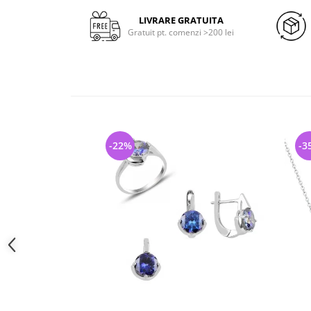
LIVRARE GRATUITA
Gratuit pt. comenzi >200 lei
-22%
-3