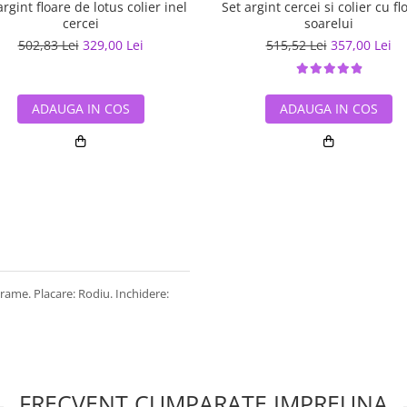
argint floare de lotus colier inel
Set argint cercei si colier cu f
cercei
soarelui
502,83 Lei
329,00 Lei
515,52 Lei
357,00 Lei
ADAUGA IN COS
ADAUGA IN COS
 grame. Placare: Rodiu. Inchidere:
FRECVENT CUMPARATE IMPREUNA