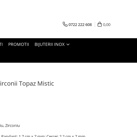
0722 222 608
0,00
TI
PROMOTII
BIJUTERII INOX
zirconii Topaz Mistic
iu, Zirconiu
; Pandant: 1,7 cm x 7 mm; Cercei: 2,2 cm x 7 mm