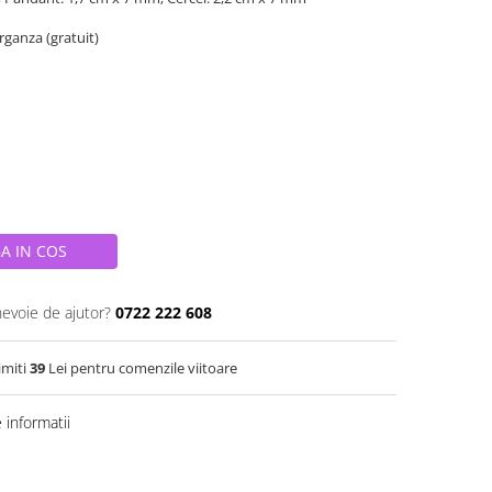
organza (gratuit)
A IN COS
nevoie de ajutor?
0722 222 608
imiti
39
Lei pentru comenzile viitoare
informatii