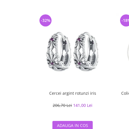
-32%
-18
Cercei argint rotunzi iris
Coli
206,70 Lei
141,00 Lei
ADAUGA IN COS