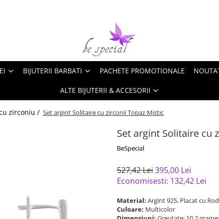
EI
BIJUTERII BARBATI
PACHETE PROMOTIONALE
NOUTA
ALTE BIJUTERII & ACCESORII
 cu zirconiu /
Set argint Solitaire cu zirconii Topaz Mistic
Set argint Solitaire cu 
BeSpecial
527,42 Lei
395,00 Lei
Economisesti:
132,42
Lei
Material:
Argint 925, Placat cu Rod
Culoare:
Multicolor
Dimensiuni:
Greutate: 10,2 grame