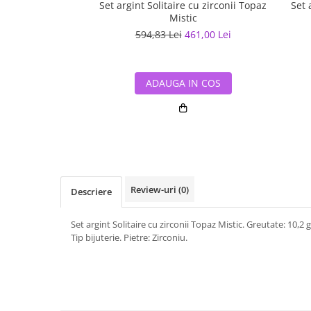
Set argint Solitaire cu zirconii Topaz
Set 
Mistic
594,83 Lei
461,00 Lei
ADAUGA IN COS
Review-uri
(0)
Descriere
Set argint Solitaire cu zirconii Topaz Mistic. Greutate: 10,2
Tip bijuterie. Pietre: Zirconiu.