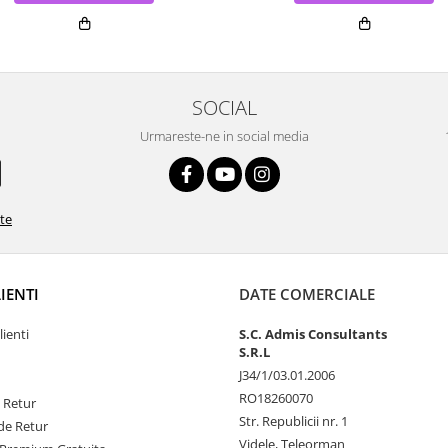
SOCIAL
Urmareste-ne in social media
ate
LIENTI
DATE COMERCIALE
lienti
S.C. Admis Consultants
S.R.L
J34/1/03.01.2006
RO18260070
e Retur
Str. Republicii nr. 1
de Retur
Videle, Teleorman