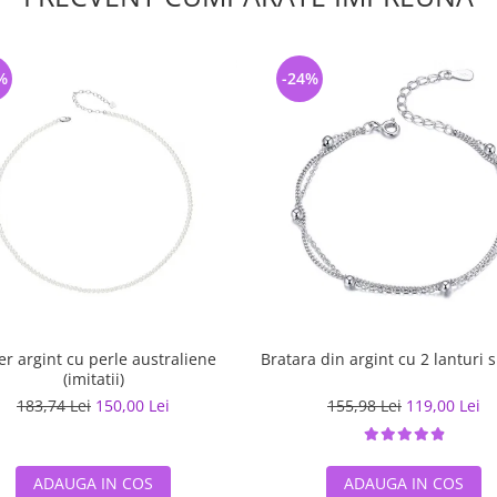
%
-24%
er argint cu perle australiene
Bratara din argint cu 2 lanturi s
(imitatii)
183,74 Lei
150,00 Lei
155,98 Lei
119,00 Lei
ADAUGA IN COS
ADAUGA IN COS