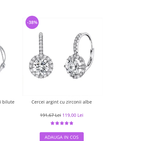
-38%
-39%
i bilute
Cercei argint cu zirconii albe
Colier arg
t
191,67 Lei
119,00 Lei
130,0
ADAUGA IN COS
ADA