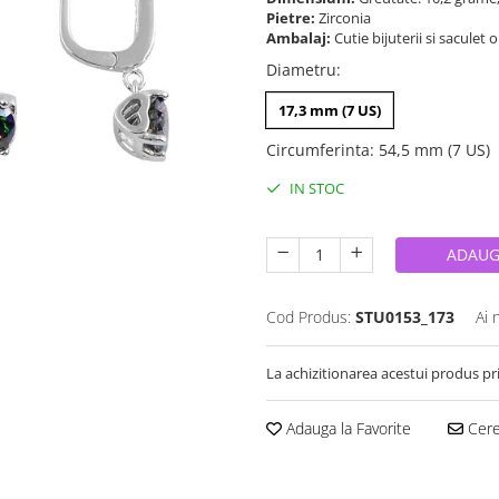
Pietre:
Zirconia
Ambalaj:
Cutie bijuterii si saculet 
Diametru
:
17,3 mm (7 US)
Circumferinta
:
54,5 mm (7 US)
IN STOC
ADAUG
Cod Produs:
STU0153_173
Ai 
La achizitionarea acestui produs pr
Adauga la Favorite
Cere 