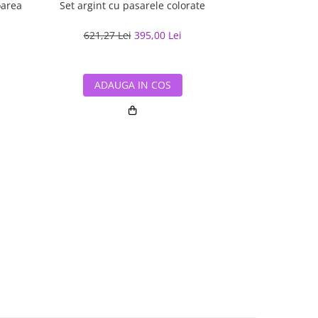
loarea
Set argint cu pasarele colorate
Set argint cu
621,27 Lei
395,00 Lei
de la
500,9
ADAUGA IN COS
ADAUG