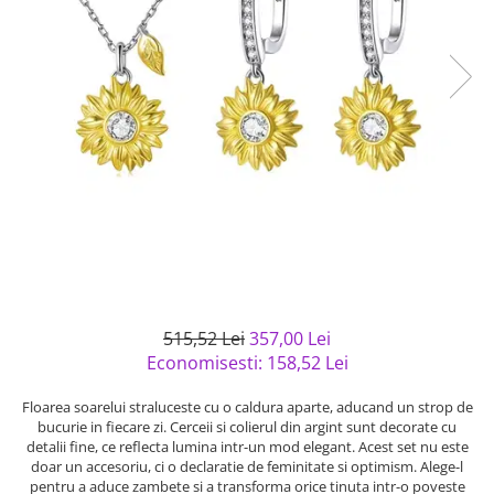
Bijuterii argint cu pietre
Pandantive mireasa
semipretioase
Bijuterii de Lux
Bijuterii argint placat cu aur
Bijuterii gotice si rock
Bijuterii argint cu diverse
Bijuterii Handmade
materiale
Bijuterii fantezie
Bijuterii argint cu murano
Casete si cutii de bijuterii
Bijuterii tungsten
Accesorii Piele
Cadouri
Solutii si lavete de curatare
bijuterii argint
515,52 Lei
357,00 Lei
Economisesti:
158,52
Lei
Floarea soarelui straluceste cu o caldura aparte, aducand un strop de
bucurie in fiecare zi. Cerceii si colierul din argint sunt decorate cu
detalii fine, ce reflecta lumina intr-un mod elegant. Acest set nu este
doar un accesoriu, ci o declaratie de feminitate si optimism. Alege-l
pentru a aduce zambete si a transforma orice tinuta intr-o poveste