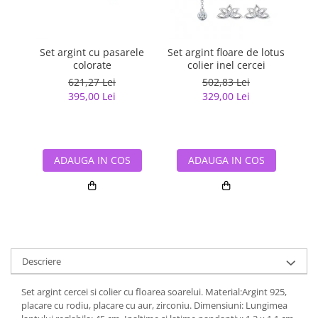
Set argint cu pasarele
Set argint floare de lotus
S
colorate
colier inel cercei
621,27 Lei
502,83 Lei
395,00 Lei
329,00 Lei
ADAUGA IN COS
ADAUGA IN COS
Descriere
Set argint cercei si colier cu floarea soarelui. Material:Argint 925,
placare cu rodiu, placare cu aur, zirconiu. Dimensiuni: Lungimea