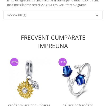
lantului reglabila: 45 cm, Inaltime si latime pandantiv: 1,3 x 1,1 cm,
Inaltime si latime cercei: 2,8 x 1,1 cm, Greutate: 5,7 grame.
Review-uri
(1)
FRECVENT CUMPARATE
IMPREUNA
-20%
-33%
Pandantiv argint cu floarea
Inel argint trandafir