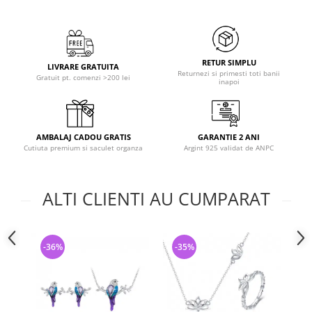
RETUR SIMPLU
LIVRARE GRATUITA
Returnezi si primesti toti banii
Gratuit pt. comenzi >200 lei
inapoi
AMBALAJ CADOU GRATIS
GARANTIE 2 ANI
Cutiuta premium si saculet organza
Argint 925 validat de ANPC
ALTI CLIENTI AU CUMPARAT
-36%
-35%
-