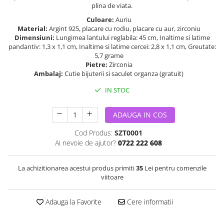
plina de viata.
Culoare:
Auriu
Material:
Argint 925, placare cu rodiu, placare cu aur, zirconiu
Dimensiuni:
Lungimea lantului reglabila: 45 cm, Inaltime si latime
pandantiv: 1,3 x 1,1 cm, Inaltime si latime cercei: 2,8 x 1,1 cm, Greutate:
5,7 grame
Pietre:
Zirconia
Ambalaj:
Cutie bijuterii si saculet organza (gratuit)
IN STOC
ADAUGA IN COS
Cod Produs:
SZT0001
Ai nevoie de ajutor?
0722 222 608
La achizitionarea acestui produs primiti
35
Lei pentru comenzile
viitoare
Adauga la Favorite
Cere informatii