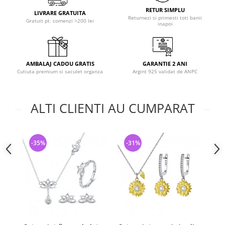
RETUR SIMPLU
LIVRARE GRATUITA
Returnezi si primesti toti banii
Gratuit pt. comenzi >200 lei
inapoi
AMBALAJ CADOU GRATIS
GARANTIE 2 ANI
Cutiuta premium si saculet organza
Argint 925 validat de ANPC
ALTI CLIENTI AU CUMPARAT
-35%
-31%
-