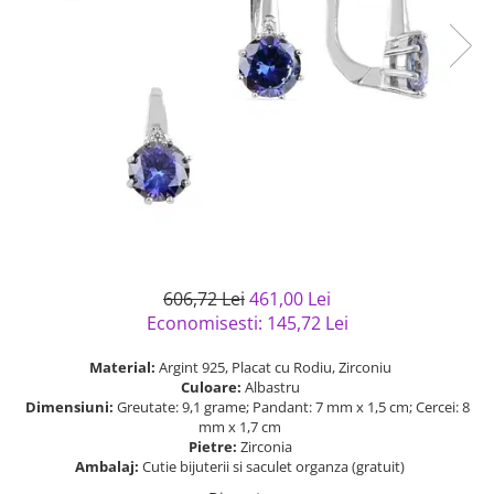
Bijuterii argint cu pietre
Pandantive mireasa
semipretioase
Bijuterii de Lux
Bijuterii argint placat cu aur
Bijuterii gotice si rock
Bijuterii argint cu diverse
Bijuterii Handmade
materiale
Bijuterii fantezie
Bijuterii argint cu murano
Casete si cutii de bijuterii
Bijuterii tungsten
Accesorii Piele
Cadouri
606,72 Lei
461,00 Lei
Solutii si lavete de curatare
Economisesti:
145,72
Lei
bijuterii argint
Material:
Argint 925, Placat cu Rodiu, Zirconiu
Culoare:
Albastru
Dimensiuni:
Greutate: 9,1 grame; Pandant: 7 mm x 1,5 cm; Cercei: 8
mm x 1,7 cm
Pietre:
Zirconia
Ambalaj:
Cutie bijuterii si saculet organza (gratuit)