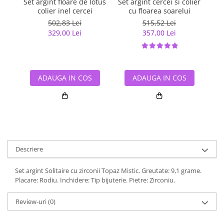
Set argint floare de lotus
Set argint cercei si colier
Se
colier inel cercei
cu floarea soarelui
502,83 Lei
515,52 Lei
329,00 Lei
357,00 Lei
ADAUGA IN COS
ADAUGA IN COS
Descriere
Set argint Solitaire cu zirconii Topaz Mistic. Greutate: 9,1 grame.
Placare: Rodiu. Inchidere: Tip bijuterie. Pietre: Zirconiu.
Review-uri
(0)