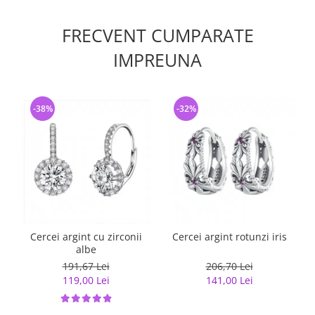
FRECVENT CUMPARATE
IMPREUNA
-38%
-32%
Cercei argint cu zirconii
Cercei argint rotunzi iris
albe
191,67 Lei
206,70 Lei
119,00 Lei
141,00 Lei