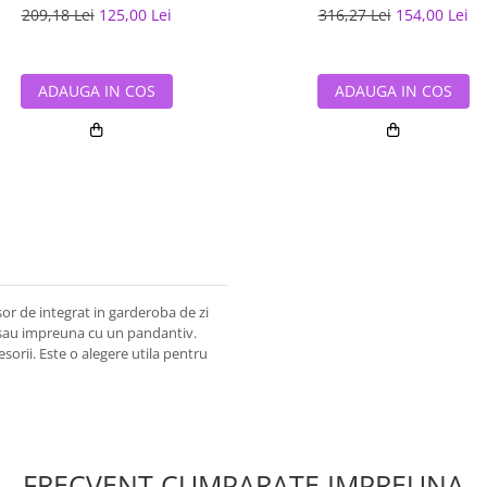
209,18 Lei
125,00 Lei
316,27 Lei
154,00 Lei
ADAUGA IN COS
ADAUGA IN COS
sor de integrat in garderoba de zi
r sau impreuna cu un pandantiv.
sorii. Este o alegere utila pentru
FRECVENT CUMPARATE IMPREUNA