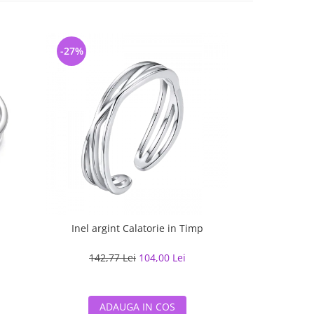
-27%
-17%
Inel argint Calatorie in Timp
Pandantiv
142,77 Lei
104,00 Lei
115,7
ADAUGA IN COS
ADA