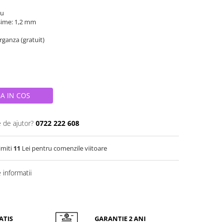
iu
sime: 1,2 mm
organza (gratuit)
A IN COS
e de ajutor?
0722 222 608
imiti
11
Lei pentru comenzile viitoare
informatii
ATIS
GARANTIE 2 ANI