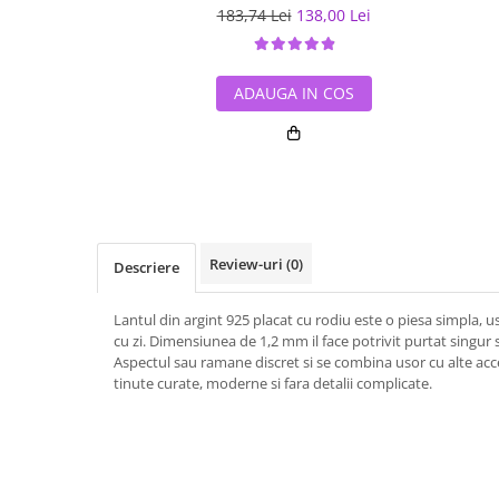
183,74 Lei
138,00 Lei
ADAUGA IN COS
Review-uri
(0)
Descriere
Lantul din argint 925 placat cu rodiu este o piesa simpla, u
cu zi. Dimensiunea de 1,2 mm il face potrivit purtat singu
Aspectul sau ramane discret si se combina usor cu alte acce
tinute curate, moderne si fara detalii complicate.