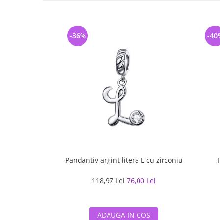
-36%
-40
Pandantiv argint litera L cu zirconiu
118,97 Lei
76,00 Lei
ADAUGA IN COS