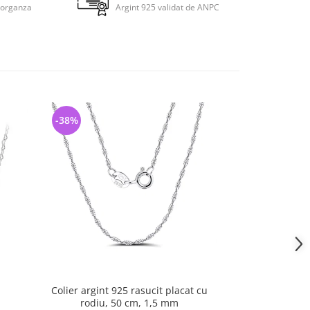
 organza
Argint 925 validat de ANPC
-38%
-36%
Colier argint 925 rasucit placat cu
Lant argint 925
rodiu, 50 cm, 1,5 mm
model