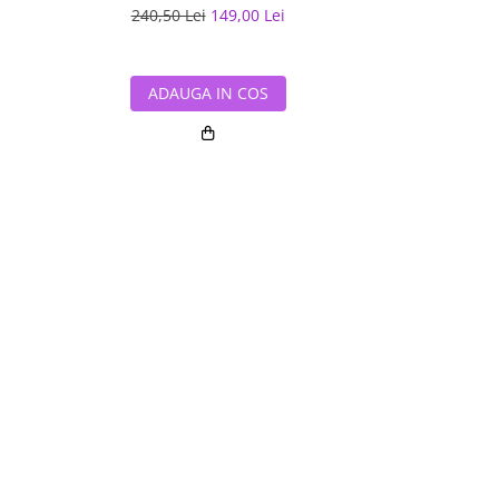
240,50 Lei
149,00 Lei
337,08 L
ADAUGA IN COS
ADAUG