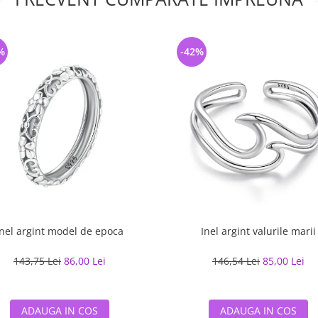
%
-42%
Inel argint model de epoca
Inel argint valurile marii
143,75 Lei
86,00 Lei
146,54 Lei
85,00 Lei
ADAUGA IN COS
ADAUGA IN COS