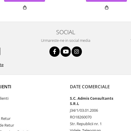
SOCIAL
Urmareste-ne in social media
ate
LIENTI
DATE COMERCIALE
lienti
S.C. Admis Consultants
S.R.L
J34/1/03.01.2006
RO18260070
e Retur
Str. Republicii nr. 1
de Retur
Videle, Teleorman