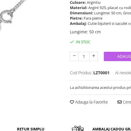
Culoare:
Argintiu
Material:
Argint 925, placat cu rod
Dimensiuni:
Lungime: 50 cm, Gro
Pietre:
Fara pietre
Ambalaj:
Cutie bijuterii si saculet 
Lungime
:
50 cm
IN STOC
ADAUG
Cod Produs:
LZT0001
Ai nevoi
La achizitionarea acestui produs pr
Adauga la Favorite
Cere 
RETUR SIMPLU
AMBALAJ CADOU GR