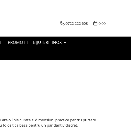
0722 222 608
0,00
TI
PROMOTII
BIJUTERII INOX
u are o linie curata si dimensiuni practice pentru purtare
u folosit ca baza pentru un pandantiv discret.