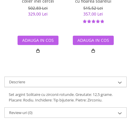
colier inel cercei
cu floarea soarelui
502,83 Lei
515,52 Lei
329,00 Lei
357,00 Lei
ADAUGA IN COS
ADAUGA IN COS
Descriere
Set argint Solitaire cu zirconii rotunde. Greutate: 12,5 grame.
Placare: Rodiu. Inchidere: Tip bijuterie. Pietre: Zirconiu.
Review-uri
(0)