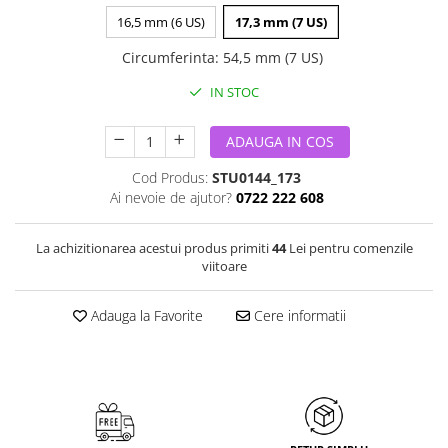
16,5 mm (6 US)
17,3 mm (7 US)
Circumferinta
:
54,5 mm (7 US)
IN STOC
ADAUGA IN COS
Cod Produs:
STU0144_173
Ai nevoie de ajutor?
0722 222 608
La achizitionarea acestui produs primiti
44
Lei pentru comenzile
viitoare
Adauga la Favorite
Cere informatii