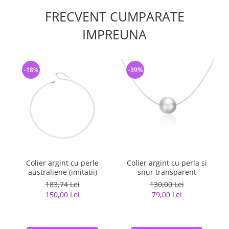
FRECVENT CUMPARATE
IMPREUNA
-18%
-39%
Colier argint cu perle
Colier argint cu perla si
I
australiene (imitatii)
snur transparent
183,74 Lei
130,00 Lei
150,00 Lei
79,00 Lei