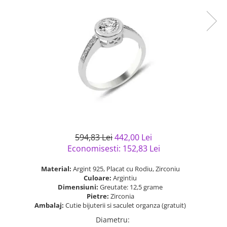
Bijuterii argint cu pietre
Pandantive mireasa
semipretioase
Bijuterii de Lux
Bijuterii argint placat cu aur
Bijuterii gotice si rock
Bijuterii argint cu diverse
Bijuterii Handmade
materiale
Bijuterii fantezie
Bijuterii argint cu murano
Casete si cutii de bijuterii
Bijuterii tungsten
Accesorii Piele
Cadouri
594,83 Lei
442,00 Lei
Solutii si lavete de curatare
Economisesti:
152,83
Lei
bijuterii argint
Material:
Argint 925, Placat cu Rodiu, Zirconiu
Culoare:
Argintiu
Dimensiuni:
Greutate: 12,5 grame
Pietre:
Zirconia
Ambalaj:
Cutie bijuterii si saculet organza (gratuit)
Diametru
: