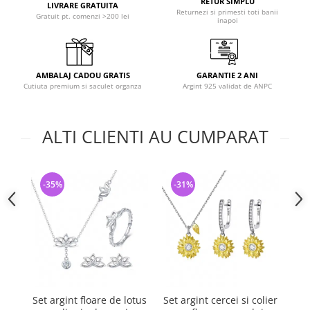
RETUR SIMPLU
LIVRARE GRATUITA
Returnezi si primesti toti banii
Gratuit pt. comenzi >200 lei
inapoi
AMBALAJ CADOU GRATIS
GARANTIE 2 ANI
Cutiuta premium si saculet organza
Argint 925 validat de ANPC
ALTI CLIENTI AU CUMPARAT
-35%
-31%
-
Set argint floare de lotus
Set argint cercei si colier
Se