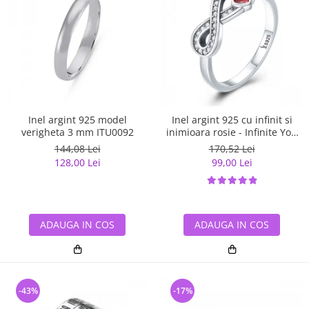
Inel argint 925 model
Inel argint 925 cu infinit si
verigheta 3 mm ITU0092
inimioara rosie - Infinite You
IST0062
144,08 Lei
170,52 Lei
128,00 Lei
99,00 Lei
ADAUGA IN COS
ADAUGA IN COS
-43%
-17%