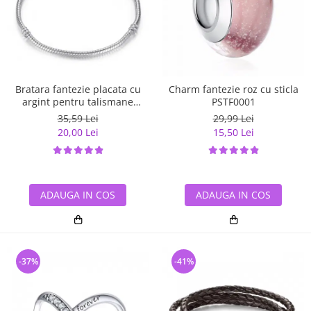
Bratara fantezie placata cu
Charm fantezie roz cu sticla
argint pentru talismane
PSTF0001
BST0002
35,59 Lei
29,99 Lei
20,00 Lei
15,50 Lei
ADAUGA IN COS
ADAUGA IN COS
-37%
-41%