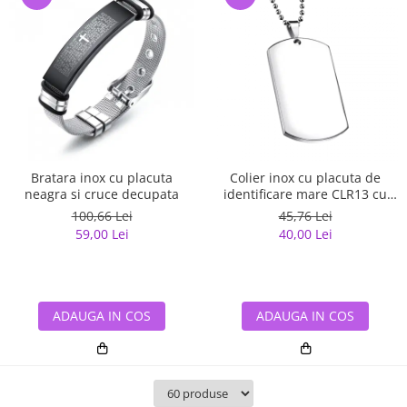
Bratara inox cu placuta
Colier inox cu placuta de
neagra si cruce decupata
identificare mare CLR13 cu
lant militar
100,66 Lei
45,76 Lei
59,00 Lei
40,00 Lei
ADAUGA IN COS
ADAUGA IN COS