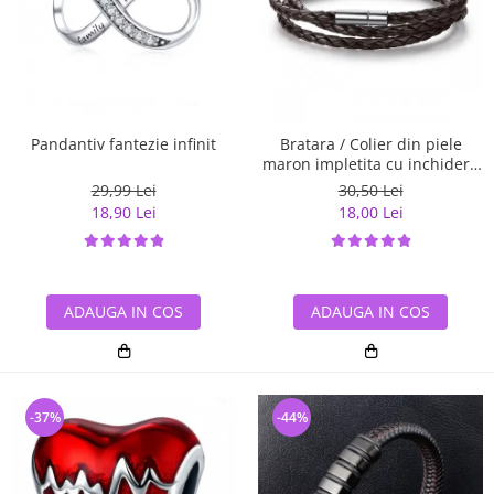
Pandantiv fantezie infinit
Bratara / Colier din piele
maron impletita cu inchidere
magnetica, BSTF0007
29,99 Lei
30,50 Lei
18,90 Lei
18,00 Lei
ADAUGA IN COS
ADAUGA IN COS
-37%
-44%