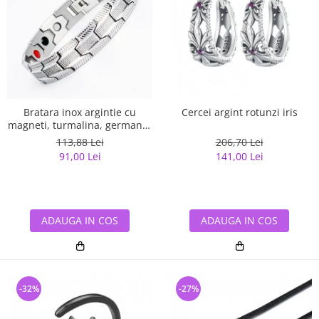
Bratara inox argintie cu
Cercei argint rotunzi iris
magneti, turmalina, germaniu
si anioni
113,88 Lei
206,70 Lei
91,00 Lei
141,00 Lei
ADAUGA IN COS
ADAUGA IN COS
-32%
-27%