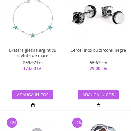
Bratara glezna argint cu
Cercei inox cu zirconii negre
stelute de mare
259,97 Lei
55,61 Lei
173,00 Lei
29,00 Lei
ADAUGA IN COS
ADAUGA IN COS
-11%
-42%