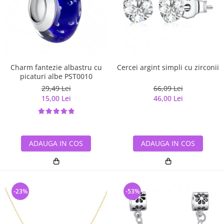
Charm fantezie albastru cu
Cercei argint simpli cu zirconii
picaturi albe PST0010
29,49 Lei
66,09 Lei
15,00 Lei
46,00 Lei
ADAUGA IN COS
ADAUGA IN COS
-23%
-53%