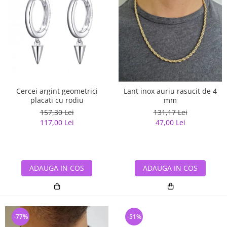
Cercei argint geometrici
Lant inox auriu rasucit de 4
placati cu rodiu
mm
157,30 Lei
131,17 Lei
117,00 Lei
47,00 Lei
ADAUGA IN COS
ADAUGA IN COS
-77%
-51%