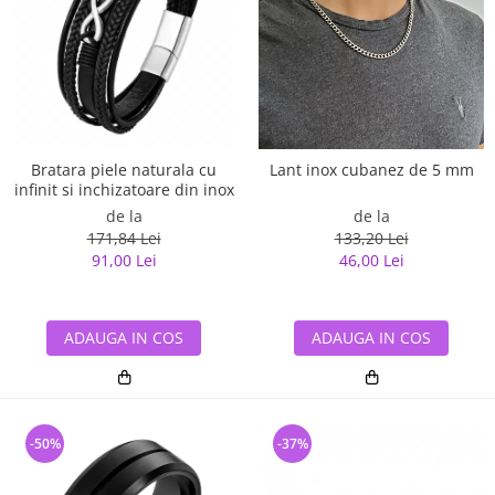
Bratara piele naturala cu
Lant inox cubanez de 5 mm
infinit si inchizatoare din inox
de la
de la
171,84 Lei
133,20 Lei
91,00 Lei
46,00 Lei
ADAUGA IN COS
ADAUGA IN COS
-50%
-37%