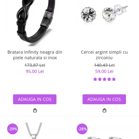
Bratara Infinity neagra din
Cercei argint simpli cu
piele naturala si inox
zirconiu
173,87 Lei
140,43 Lei
95,00 Lei
59,00 Lei
ADAUGA IN COS
ADAUGA IN COS
-29%
-28%