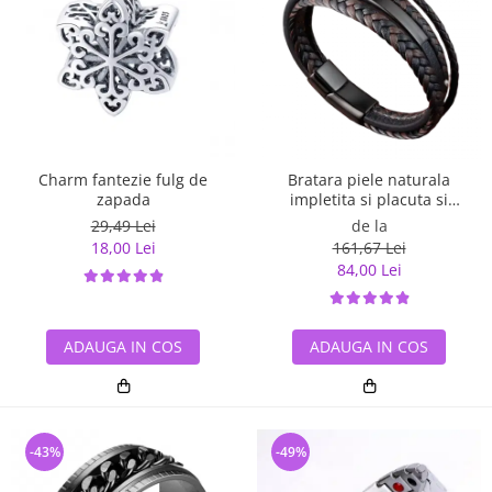
Charm fantezie fulg de
Bratara piele naturala
zapada
impletita si placuta si
inchizatoare din inox
29,49 Lei
de la
18,00 Lei
161,67 Lei
84,00 Lei
ADAUGA IN COS
ADAUGA IN COS
-43%
-49%