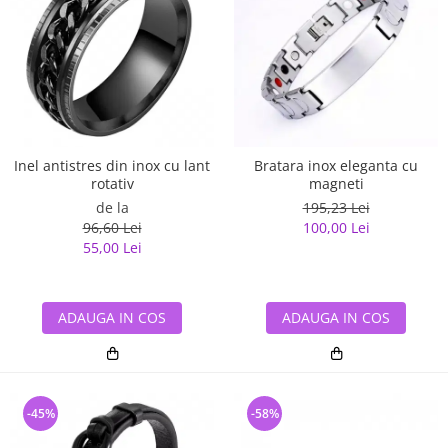
Inel antistres din inox cu lant
Bratara inox eleganta cu
rotativ
magneti
de la
195,23 Lei
96,60 Lei
100,00 Lei
55,00 Lei
ADAUGA IN COS
ADAUGA IN COS
-45%
-58%