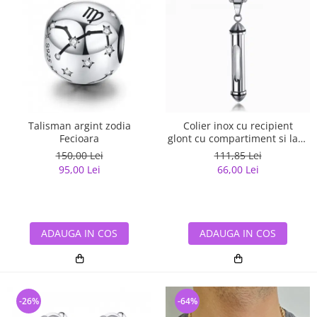
Talisman argint zodia
Colier inox cu recipient
Fecioara
glont cu compartiment si lant
3 x 55 cm
150,00 Lei
111,85 Lei
95,00 Lei
66,00 Lei
ADAUGA IN COS
ADAUGA IN COS
-26%
-64%