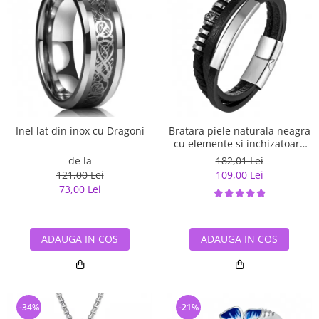
Inel lat din inox cu Dragoni
Bratara piele naturala neagra
cu elemente si inchizatoare
din inox
de la
182,01 Lei
121,00 Lei
109,00 Lei
73,00 Lei
ADAUGA IN COS
ADAUGA IN COS
-34%
-21%