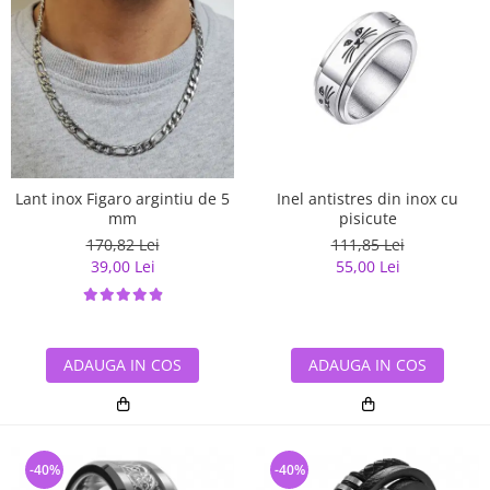
Lant inox Figaro argintiu de 5
Inel antistres din inox cu
mm
pisicute
170,82 Lei
111,85 Lei
39,00 Lei
55,00 Lei
ADAUGA IN COS
ADAUGA IN COS
-40%
-40%