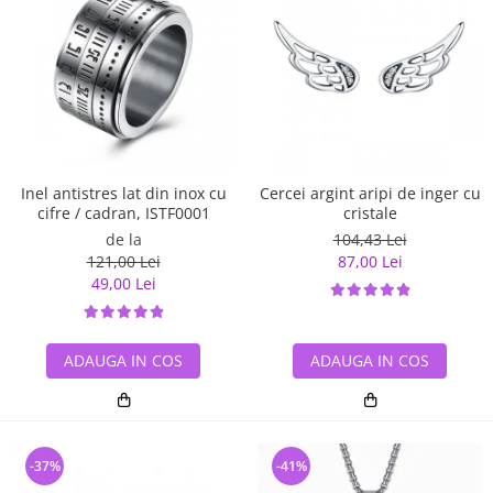
Inel antistres lat din inox cu
Cercei argint aripi de inger cu
cifre / cadran, ISTF0001
cristale
de la
104,43 Lei
121,00 Lei
87,00 Lei
49,00 Lei
ADAUGA IN COS
ADAUGA IN COS
-37%
-41%