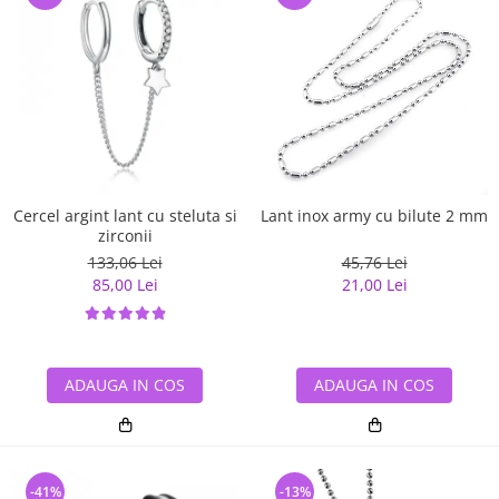
Cercel argint lant cu steluta si
Lant inox army cu bilute 2 mm
zirconii
133,06 Lei
45,76 Lei
85,00 Lei
21,00 Lei
ADAUGA IN COS
ADAUGA IN COS
-41%
-13%