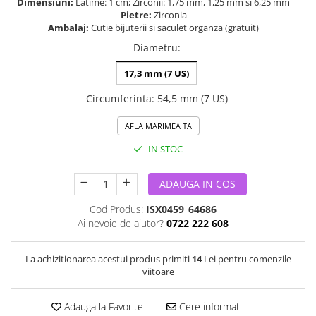
Dimensiuni:
Latime: 1 cm; Zirconii: 1,75 mm, 1,25 mm si 6,25 mm
Pietre:
Zirconia
Ambalaj:
Cutie bijuterii si saculet organza (gratuit)
Diametru
:
17,3 mm (7 US)
Circumferinta
:
54,5 mm (7 US)
AFLA MARIMEA TA
IN STOC
ADAUGA IN COS
Cod Produs:
ISX0459_64686
Ai nevoie de ajutor?
0722 222 608
La achizitionarea acestui produs primiti
14
Lei pentru comenzile
viitoare
Adauga la Favorite
Cere informatii