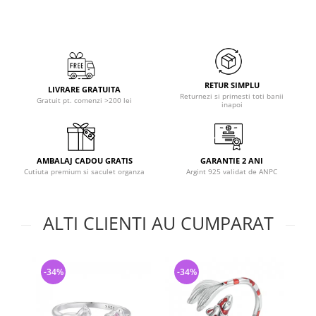
RETUR SIMPLU
LIVRARE GRATUITA
Returnezi si primesti toti banii
Gratuit pt. comenzi >200 lei
inapoi
AMBALAJ CADOU GRATIS
GARANTIE 2 ANI
Cutiuta premium si saculet organza
Argint 925 validat de ANPC
ALTI CLIENTI AU CUMPARAT
-34%
-34%
-