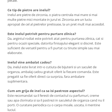
petale.
Ce tip de pietre are inelul?
Inelul are pietre de zirconia, o piatra centrala mai mare si mai
multe pietre mici montate in jurul ei. Zirconia are un luciu
apropiat de cel al pietrelor pretioase, la un pret mult mai accesibil.
Este inelul potrivit pentru purtare zilnica?
Da, argintul rodiat este potrivit atat pentru purtarea zilnica, cat si
pentru ocazii speciale, datorita finisajului elegant si discret. Este
suficient de versatil pentru a fi purtat cu tinute simple sau mai
elaborate.
Inelul vine ambalat cadou?
Da, inelul este livrat intr-o cutiuta de bijuterii si un saculet de
organza, ambalaj cadou gratuit oferit la fiecare comanda. Este
pregatit sa fie oferit direct ca surpriza, fara ambalare
suplimentara.
Cum am grija de inel ca sa isi pastreze aspectul?
Este recomandat sa il feresti de contactul cu parfumuri, creme
sau apa clorinata si sa il pastrezi in saculetul de organza cand nu il
porti. O curatare periodica cu o carpa moale, uscata, ii mentine
luciul.