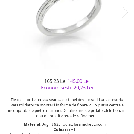
Bijuterii argint cu pietre
Pandantive mireasa
semipretioase
Bijuterii de Lux
Bijuterii argint placat cu aur
Bijuterii gotice si rock
Bijuterii argint cu diverse
Bijuterii Handmade
materiale
Bijuterii fantezie
Bijuterii argint cu murano
Casete si cutii de bijuterii
Bijuterii tungsten
Accesorii Piele
Cadouri
165,23 Lei
145,00 Lei
Solutii si lavete de curatare
Economisesti:
20,23
Lei
bijuterii argint
Fie ca il porti ziua sau seara, acest inel devine rapid un accesoriu
versatil datorita montarii in forma de floare, cu o piatra centrala
inconjurata de pietre mai mici. Detaliile fine de pe lateralele benzii ii
dau o nota discreta de rafinament.
Material:
Argint 925 rodiat, fara nichel, zirconii
Culoare:
Alb