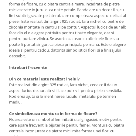
forma de floare, cu o piatra centrala mare, incadrata de pietre
mici asezate in jurul ei ca niste petale. Banda are un decor fin, cu
linii subtiri gravate pe lateral, care completeaza aspectul delicat al
piesei. Este realizat din argint 925 rodiat, fara nichel, cu pietre de
zirconia montate in centru si pe contur. Aspectul lucios de aur alb
face din el o alegere potrivita pentru tinute elegante, dar si
pentru purtare zilnica. Se asorteaza usor cu alte inele fine sau
poate fi purtat singur, ca piesa principala pe mana. Este o alegere
ideala si pentru cadou, datorita simbolisticii florii si a finisajului
deosebit.
Intrebari frecvente
Din ce material este realizat inelul?
Este realizat din argint 925 rodiat, fara nichel, ceea ce ii da un
aspect lucios de aur alb si il face potrivit pentru pielea sensibila.
Rodierea ajuta si la mentinerea luciului metalului pe termen
mediu.
Ce simbolizeaza montura in forma de floare?
Floarea este un simbol al feminitatii si al gingasiei, motiv pentru
care apare frecvent la bijuteriile pentru femei. Montura cu piatra
centrala inconjurata de pietre mici imita forma unei flori cu