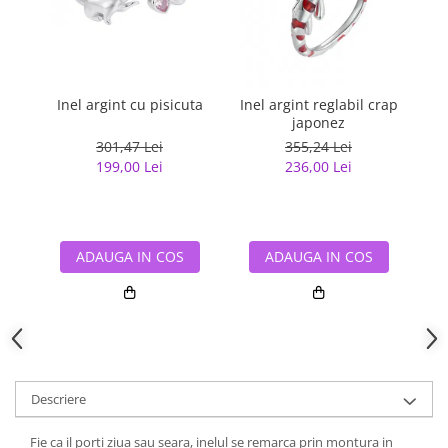
Inel argint cu pisicuta
Inel argint reglabil crap
japonez
G
301,47 Lei
355,24 Lei
199,00 Lei
236,00 Lei
ADAUGA IN COS
ADAUGA IN COS
Descriere
Fie ca il porti ziua sau seara, inelul se remarca prin montura in