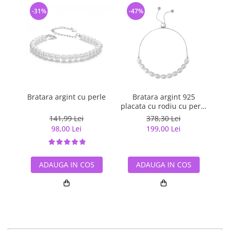
-31%
-47%
-
Bratara argint cu perle
Bratara argint 925
Br
placata cu rodiu cu perle
a
naturale
141,99 Lei
378,30 Lei
98,00 Lei
199,00 Lei
ADAUGA IN COS
ADAUGA IN COS