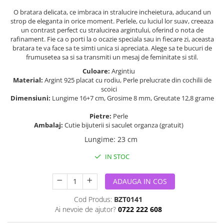
O bratara delicata, ce imbraca in stralucire incheietura, aducand un
strop de eleganta in orice moment. Perlele, cu luciul lor suav, creeaza
un contrast perfect cu stralucirea argintului, oferind o nota de
rafinament. Fie ca o porti la o ocazie speciala sau in fiecare zi, aceasta
bratara te va face sa te simti unica si apreciata. Alege sa te bucuri de
frumusetea sa si sa transmiti un mesaj de feminitate si stil.
Culoare:
Argintiu
Material:
Argint 925 placat cu rodiu, Perle prelucrate din cochilii de
scoici
Dimensiuni:
Lungime 16+7 cm, Grosime 8 mm, Greutate 12,8 grame
Pietre:
Perle
Ambalaj:
Cutie bijuterii si saculet organza (gratuit)
Lungime
:
23 cm
IN STOC
ADAUGA IN COS
Cod Produs:
BZT0141
Ai nevoie de ajutor?
0722 222 608