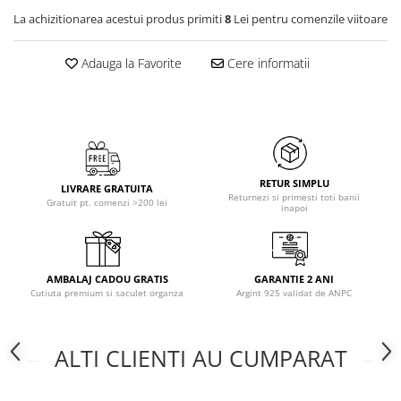
La achizitionarea acestui produs primiti
8
Lei pentru comenzile viitoare
Adauga la Favorite
Cere informatii
RETUR SIMPLU
LIVRARE GRATUITA
Returnezi si primesti toti banii
Gratuit pt. comenzi >200 lei
inapoi
AMBALAJ CADOU GRATIS
GARANTIE 2 ANI
Cutiuta premium si saculet organza
Argint 925 validat de ANPC
ALTI CLIENTI AU CUMPARAT