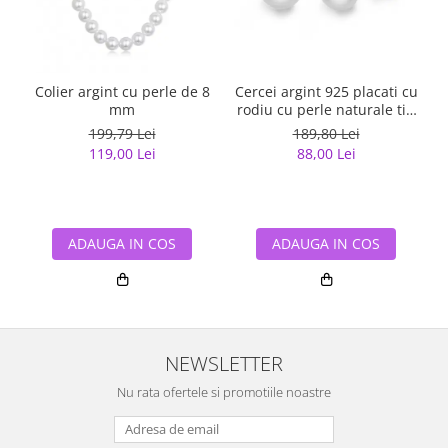
Colier argint cu perle de 8
Cercei argint 925 placati cu
C
mm
rodiu cu perle naturale tip
buton
199,79 Lei
189,80 Lei
119,00 Lei
88,00 Lei
ADAUGA IN COS
ADAUGA IN COS
NEWSLETTER
Nu rata ofertele si promotiile noastre