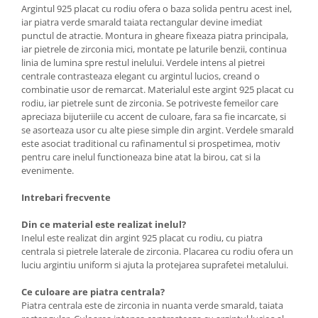
Argintul 925 placat cu rodiu ofera o baza solida pentru acest inel,
iar piatra verde smarald taiata rectangular devine imediat
punctul de atractie. Montura in gheare fixeaza piatra principala,
iar pietrele de zirconia mici, montate pe laturile benzii, continua
linia de lumina spre restul inelului. Verdele intens al pietrei
centrale contrasteaza elegant cu argintul lucios, creand o
combinatie usor de remarcat. Materialul este argint 925 placat cu
rodiu, iar pietrele sunt de zirconia. Se potriveste femeilor care
apreciaza bijuteriile cu accent de culoare, fara sa fie incarcate, si
se asorteaza usor cu alte piese simple din argint. Verdele smarald
este asociat traditional cu rafinamentul si prospetimea, motiv
pentru care inelul functioneaza bine atat la birou, cat si la
evenimente.
Intrebari frecvente
Din ce material este realizat inelul?
Inelul este realizat din argint 925 placat cu rodiu, cu piatra
centrala si pietrele laterale de zirconia. Placarea cu rodiu ofera un
luciu argintiu uniform si ajuta la protejarea suprafetei metalului.
Ce culoare are piatra centrala?
Piatra centrala este de zirconia in nuanta verde smarald, taiata