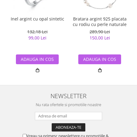
Inel argint cu opal sintetic
Bratara argint 925 placata
B
cu rodiu cu perle naturale
9
132,18 Lei
289,90 Lei
99,00 Lei
150,00 Lei
ADAUGA IN COS
ADAUGA IN COS
NEWSLETTER
Nu rata ofertele si promotiile noastre
Vreau sa primesc newslettere cu promotiile &