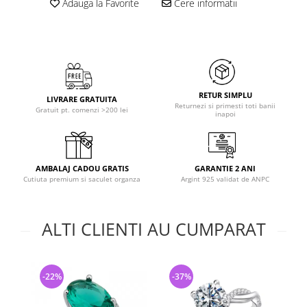
Adauga la Favorite
Cere informatii
RETUR SIMPLU
LIVRARE GRATUITA
Returnezi si primesti toti banii
Gratuit pt. comenzi >200 lei
inapoi
AMBALAJ CADOU GRATIS
GARANTIE 2 ANI
Cutiuta premium si saculet organza
Argint 925 validat de ANPC
ALTI CLIENTI AU CUMPARAT
-22%
-37%
-