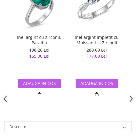
Inel argint cu zirconiu
Inel argint impletit cu
In
Paraiba
Moissanit si Zirconii
198,28 Lei
280,00 Lei
155,00 Lei
177,00 Lei
ADAUGA IN COS
ADAUGA IN COS
Descriere