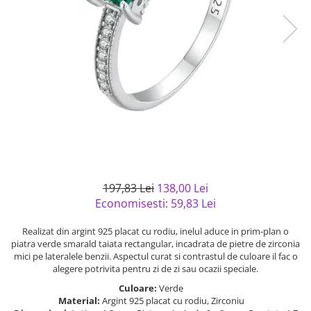
Bijuterii argint cu pietre
Pandantive mireasa
semipretioase
Bijuterii de Lux
Bijuterii argint placat cu aur
Bijuterii gotice si rock
Bijuterii argint cu diverse
Bijuterii Handmade
materiale
Bijuterii fantezie
Bijuterii argint cu murano
Casete si cutii de bijuterii
Bijuterii tungsten
Accesorii Piele
Cadouri
197,83 Lei
138,00 Lei
Solutii si lavete de curatare
Economisesti:
59,83
Lei
bijuterii argint
Realizat din argint 925 placat cu rodiu, inelul aduce in prim-plan o
piatra verde smarald taiata rectangular, incadrata de pietre de zirconia
mici pe lateralele benzii. Aspectul curat si contrastul de culoare il fac o
alegere potrivita pentru zi de zi sau ocazii speciale.
Culoare:
Verde
Material:
Argint 925 placat cu rodiu, Zirconiu