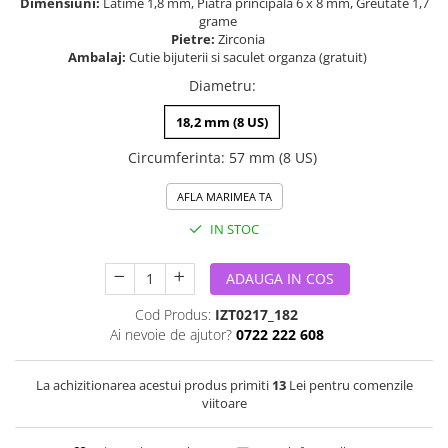
Dimensiuni:
Latime 1,8 mm, Piatra principala 6 x 8 mm, Greutate 1,7
grame
Pietre:
Zirconia
Ambalaj:
Cutie bijuterii si saculet organza (gratuit)
Diametru
:
18,2 mm (8 US)
Circumferinta
:
57 mm (8 US)
AFLA MARIMEA TA
IN STOC
ADAUGA IN COS
Cod Produs:
IZT0217_182
Ai nevoie de ajutor?
0722 222 608
La achizitionarea acestui produs primiti
13
Lei pentru comenzile
viitoare