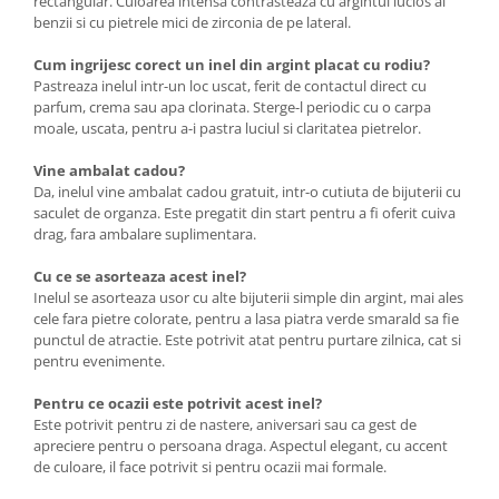
rectangular. Culoarea intensa contrasteaza cu argintul lucios al
benzii si cu pietrele mici de zirconia de pe lateral.
Cum ingrijesc corect un inel din argint placat cu rodiu?
Pastreaza inelul intr-un loc uscat, ferit de contactul direct cu
parfum, crema sau apa clorinata. Sterge-l periodic cu o carpa
moale, uscata, pentru a-i pastra luciul si claritatea pietrelor.
Vine ambalat cadou?
Da, inelul vine ambalat cadou gratuit, intr-o cutiuta de bijuterii cu
saculet de organza. Este pregatit din start pentru a fi oferit cuiva
drag, fara ambalare suplimentara.
Cu ce se asorteaza acest inel?
Inelul se asorteaza usor cu alte bijuterii simple din argint, mai ales
cele fara pietre colorate, pentru a lasa piatra verde smarald sa fie
punctul de atractie. Este potrivit atat pentru purtare zilnica, cat si
pentru evenimente.
Pentru ce ocazii este potrivit acest inel?
Este potrivit pentru zi de nastere, aniversari sau ca gest de
apreciere pentru o persoana draga. Aspectul elegant, cu accent
de culoare, il face potrivit si pentru ocazii mai formale.