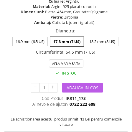
Culoare:
Argintiu
Material:
Argint 925 placat cu rodiu
Dimensiuni:
Piatra: 4*4 mm, Greutate: 0,9 grame
Pietre:
Zirconia
Ambalaj:
Cutiuta bijuterii (gratuit)
Diametru
:
16,9 mm (6,5 US)
17,3 mm (7 US)
18,2 mm (8 US)
Circumferinta
:
54,5 mm (7 US)
AFLA MARIMEA TA
IN STOC
ADAUGA IN COS
Cod Produs:
IRR11_173
Ai nevoie de ajutor?
0722 222 608
La achizitionarea acestui produs primiti
13
Lei pentru comenzile
viitoare