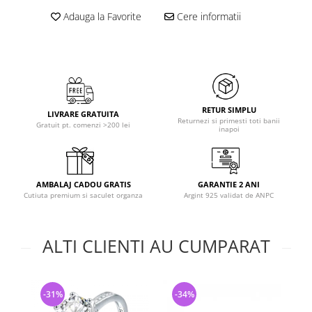
Adauga la Favorite
Cere informatii
RETUR SIMPLU
LIVRARE GRATUITA
Returnezi si primesti toti banii
Gratuit pt. comenzi >200 lei
inapoi
AMBALAJ CADOU GRATIS
GARANTIE 2 ANI
Cutiuta premium si saculet organza
Argint 925 validat de ANPC
ALTI CLIENTI AU CUMPARAT
-31%
-34%
-