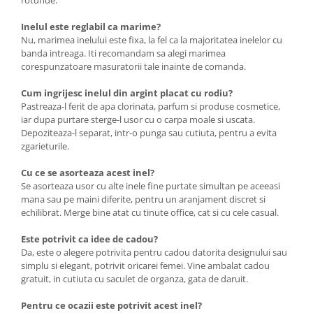
rotunde.
Inelul este reglabil ca marime?
Nu, marimea inelului este fixa, la fel ca la majoritatea inelelor cu
banda intreaga. Iti recomandam sa alegi marimea
corespunzatoare masuratorii tale inainte de comanda.
Cum ingrijesc inelul din argint placat cu rodiu?
Pastreaza-l ferit de apa clorinata, parfum si produse cosmetice,
iar dupa purtare sterge-l usor cu o carpa moale si uscata.
Depoziteaza-l separat, intr-o punga sau cutiuta, pentru a evita
zgarieturile.
Cu ce se asorteaza acest inel?
Se asorteaza usor cu alte inele fine purtate simultan pe aceeasi
mana sau pe maini diferite, pentru un aranjament discret si
echilibrat. Merge bine atat cu tinute office, cat si cu cele casual.
Este potrivit ca idee de cadou?
Da, este o alegere potrivita pentru cadou datorita designului sau
simplu si elegant, potrivit oricarei femei. Vine ambalat cadou
gratuit, in cutiuta cu saculet de organza, gata de daruit.
Pentru ce ocazii este potrivit acest inel?