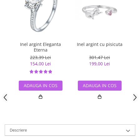
Inel argint Eleganta
Inel argint cu pisicuta
Ine
Eterna
223,39 Lei
301,47 Lei
154,00 Lei
199,00 Lei
ADAUGA IN COS
ADAUGA IN COS
Descriere