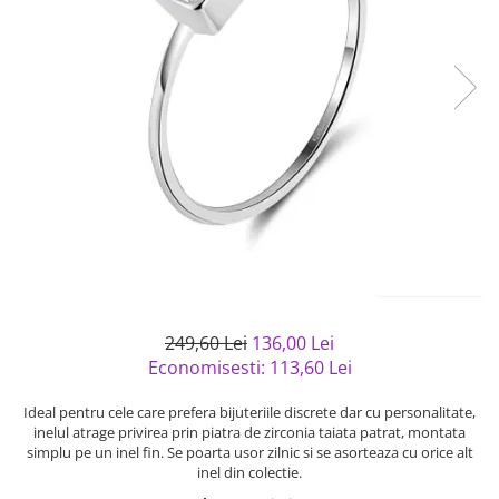
Bijuterii argint cu pietre
Pandantive mireasa
semipretioase
Bijuterii de Lux
Bijuterii argint placat cu aur
Bijuterii gotice si rock
Bijuterii argint cu diverse
Bijuterii Handmade
materiale
Bijuterii fantezie
Bijuterii argint cu murano
Casete si cutii de bijuterii
Bijuterii tungsten
Accesorii Piele
Cadouri
Solutii si lavete de curatare
bijuterii argint
249,60 Lei
136,00 Lei
Economisesti:
113,60
Lei
Ideal pentru cele care prefera bijuteriile discrete dar cu personalitate,
inelul atrage privirea prin piatra de zirconia taiata patrat, montata
simplu pe un inel fin. Se poarta usor zilnic si se asorteaza cu orice alt
inel din colectie.