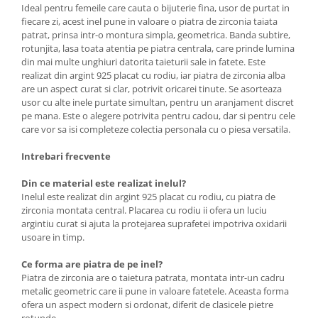
Ideal pentru femeile care cauta o bijuterie fina, usor de purtat in
fiecare zi, acest inel pune in valoare o piatra de zirconia taiata
patrat, prinsa intr-o montura simpla, geometrica. Banda subtire,
rotunjita, lasa toata atentia pe piatra centrala, care prinde lumina
din mai multe unghiuri datorita taieturii sale in fatete. Este
realizat din argint 925 placat cu rodiu, iar piatra de zirconia alba
are un aspect curat si clar, potrivit oricarei tinute. Se asorteaza
usor cu alte inele purtate simultan, pentru un aranjament discret
pe mana. Este o alegere potrivita pentru cadou, dar si pentru cele
care vor sa isi completeze colectia personala cu o piesa versatila.
Intrebari frecvente
Din ce material este realizat inelul?
Inelul este realizat din argint 925 placat cu rodiu, cu piatra de
zirconia montata central. Placarea cu rodiu ii ofera un luciu
argintiu curat si ajuta la protejarea suprafetei impotriva oxidarii
usoare in timp.
Ce forma are piatra de pe inel?
Piatra de zirconia are o taietura patrata, montata intr-un cadru
metalic geometric care ii pune in valoare fatetele. Aceasta forma
ofera un aspect modern si ordonat, diferit de clasicele pietre