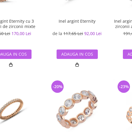
rgint Eternity cu 3
Inel argint Eternity
Inel argi
 de zirconii mixte
zirconii
50 Lei
170,00 Lei
de la
117,65 Lei
92,00 Lei
191,
AUGA IN COS
ADAUGA IN COS
A
-20%
-23%