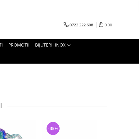
0722 222 608
0,00
TI
PROMOTII
BIJUTERII INOX
I
-35%
-26%