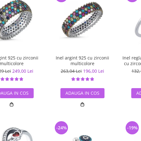
gint 925 cu zirconii
Inel argint 925 cu zirconii
Inel regl
multicolore
multicolore
cu zirco
Be 
29 Lei
249,00 Lei
263,04 Lei
196,00 Lei
132,
AUGA IN COS
ADAUGA IN COS
A
-24%
-19%