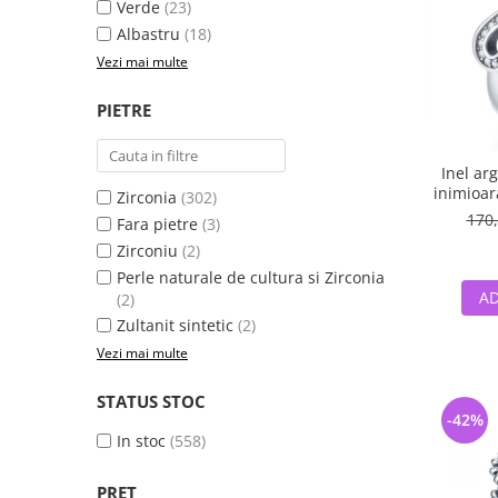
Verde
(23)
Albastru
(18)
Vezi mai multe
PIETRE
Inel arg
inimioara
Zirconia
(302)
170,
Fara pietre
(3)
Zirconiu
(2)
Perle naturale de cultura si Zirconia
AD
(2)
Zultanit sintetic
(2)
Vezi mai multe
STATUS STOC
-42%
In stoc
(558)
PRET