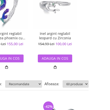
argint reglabil
Inel argint reglabil
Inel argint regl
ea phoenix cu
leopard cu Zirconia
Hamsa cu Zir
Zirconia
 Lei
155,00 Lei
154,93 Lei
100,00 Lei
115,00 Lei
85,
UGA IN COS
ADAUGA IN COS
ADAUGA IN
:
Afiseaza:
-42%