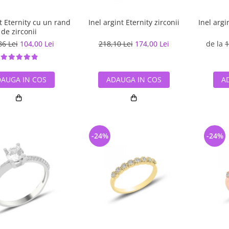
nt Eternity cu un rand
Inel argint Eternity zirconii
Inel argi
de zirconii
86 Lei
104,00 Lei
218,10 Lei
174,00 Lei
de la
1
AUGA IN COS
ADAUGA IN COS
A
-24%
-24%