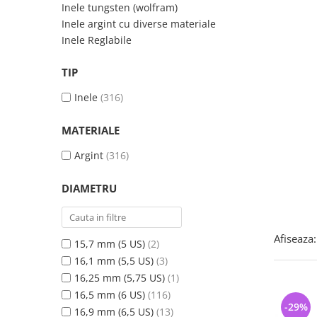
Bijuterii argint cu pietre
Pandantive mireasa
Inele tungsten (wolfram)
semipretioase
Bijuterii de Lux
Inele argint cu diverse materiale
Bijuterii argint placat cu aur
Inele Reglabile
Bijuterii gotice si rock
Bijuterii argint cu diverse
Bijuterii Handmade
TIP
materiale
Bijuterii fantezie
Bijuterii argint cu murano
Inele
(316)
Casete si cutii de bijuterii
Bijuterii tungsten
MATERIALE
Accesorii Piele
Argint
(316)
Cadouri
DIAMETRU
Solutii si lavete de curatare
bijuterii argint
Afiseaza:
15,7 mm (5 US)
(2)
16,1 mm (5,5 US)
(3)
16,25 mm (5,75 US)
(1)
16,5 mm (6 US)
(116)
-29%
16,9 mm (6,5 US)
(13)