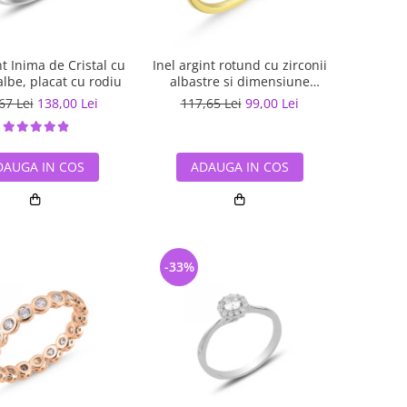
nt Inima de Cristal cu
Inel argint rotund cu zirconii
 albe, placat cu rodiu
albastre si dimensiune
reglabilă, placat cu aur
67 Lei
138,00 Lei
117,65 Lei
99,00 Lei
DAUGA IN COS
ADAUGA IN COS
-33%