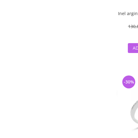
Inel argi
130,
AD
-30%