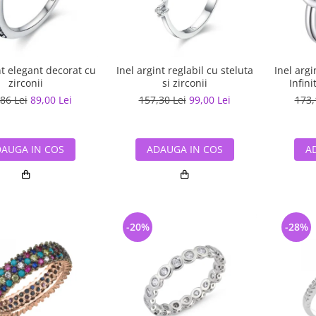
nt elegant decorat cu
Inel argint reglabil cu steluta
Inel argi
zirconii
si zirconii
86 Lei
89,00 Lei
157,30 Lei
99,00 Lei
173,
AUGA IN COS
ADAUGA IN COS
A
-20%
-28%