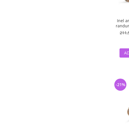
Inel a
randuri
211,
AD
-21%