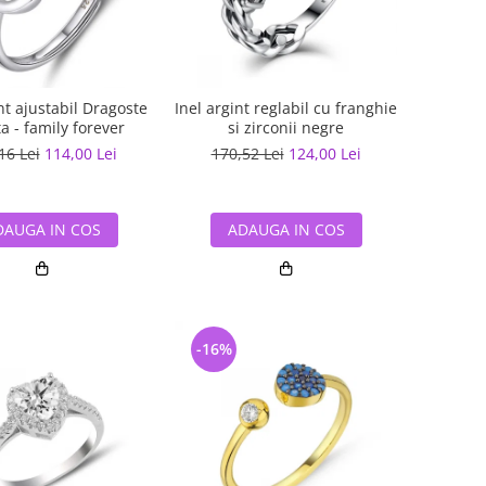
nt ajustabil Dragoste
Inel argint reglabil cu franghie
Infinita - family forever
si zirconii negre
16 Lei
114,00 Lei
170,52 Lei
124,00 Lei
DAUGA IN COS
ADAUGA IN COS
-16%