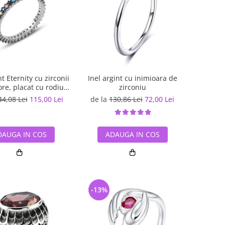
nt Eternity cu zirconii
Inel argint cu inimioara de
re, placat cu rodiu -
zirconiu
ITU0229
44,08 Lei
115,00 Lei
de la
130,86 Lei
72,00 Lei
DAUGA IN COS
ADAUGA IN COS
-13%