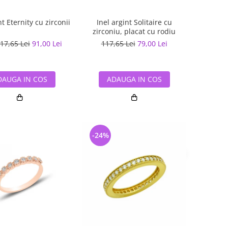
nt Eternity cu zirconii
Inel argint Solitaire cu
zirconiu, placat cu rodiu
17,65 Lei
91,00 Lei
117,65 Lei
79,00 Lei
DAUGA IN COS
ADAUGA IN COS
-24%