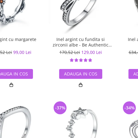
rgint cu margarete
Inel argint cu fundita si
Inel 
zirconii albe - Be Authentic
IST0007
52 Lei
99,00 Lei
170,52 Lei
129,00 Lei
634,
AUGA IN COS
ADAUGA IN COS
A
-37%
-34%