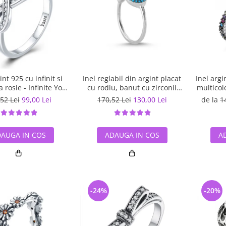
int 925 cu infinit si
Inel reglabil din argint placat
Inel argi
 rosie - Infinite You
cu rodiu, banut cu zirconii
multicolo
IST0062
albe si albastre
52 Lei
99,00 Lei
170,52 Lei
130,00 Lei
de la
1
AUGA IN COS
ADAUGA IN COS
A
-24%
-20%