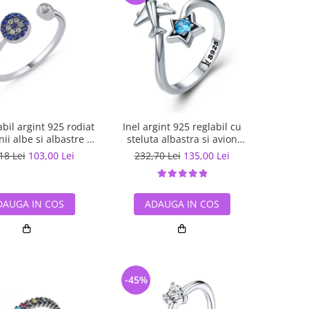
abil argint 925 rodiat
Inel argint 925 reglabil cu
nii albe si albastre -
steluta albastra si avion
Elegant ITU0109
argintiu - Be Nature IST0047
18 Lei
103,00 Lei
232,70 Lei
135,00 Lei
DAUGA IN COS
ADAUGA IN COS
-45%