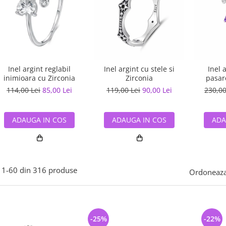
Inel argint reglabil
Inel argint cu stele si
Inel 
inimioara cu Zirconia
Zirconia
pasar
114,00 Lei
85,00 Lei
119,00 Lei
90,00 Lei
230,00
ADAUGA IN COS
ADAUGA IN COS
ADA
1-
60
din
316
produse
Ordoneaza
-25%
-22%