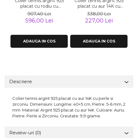
Colier tennis argint 925
Colier tennis argint 925
C
placat cu rodiu cu
placat cu aur 14K cu
zirconiu, 50 cm, 3 mm
zirconiu
907,40 Lei
338,00 Lei
596,00 Lei
227,00 Lei
ADAUGA IN COS
ADAUGA IN COS
Descriere
Colier tennis argint 925 placat cu aur 14K cu perle si
zirconiu. Dimensiuni: Lungime: 40+5 cm, Pietre: 5-6 mm, 2
mm. Material: Argint 925 placat cu aur 14K. Culoare: Auriu.
Pietre: Perle si Zirconiu. Greutate: 9,9 grame.
Review-uri
(0)