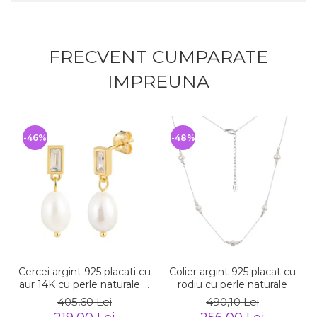
FRECVENT CUMPARATE
IMPREUNA
-46%
-48%
Cercei argint 925 placati cu
Colier argint 925 placat cu
aur 14K cu perle naturale si
rodiu cu perle naturale
zirconiu
405,60 Lei
490,10 Lei