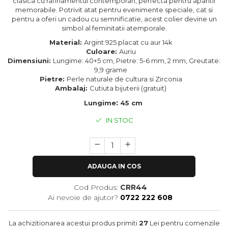
clasica cu rafinamentul contemporan, perfecta pentru aparitii
memorabile. Potrivit atat pentru evenimente speciale, cat si
pentru a oferi un cadou cu semnificatie, acest colier devine un
simbol al feminitatii atemporale.
Material:
Argint 925 placat cu aur 14k
Culoare:
Auriu
Dimensiuni:
Lungime: 40+5 cm, Pietre: 5-6 mm, 2 mm, Greutate:
9,9 grame
Pietre:
Perle naturale de cultura si Zirconia
Ambalaj:
Cutiuta bijuterii (gratuit)
:
Lungime
45 cm
IN STOC
ADAUGA IN COS
Cod Produs:
CRR44
Ai nevoie de ajutor?
0722 222 608
La achizitionarea acestui produs primiti
27
Lei pentru comenzile