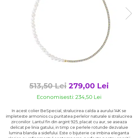
Bijuterii argint cu pietre
Pandantive mireasa
semipretioase
Bijuterii de Lux
Bijuterii argint placat cu aur
Bijuterii gotice si rock
Bijuterii argint cu diverse
Bijuterii Handmade
materiale
Bijuterii fantezie
Bijuterii argint cu murano
Casete si cutii de bijuterii
Bijuterii tungsten
Accesorii Piele
Cadouri
513,50 Lei
279,00 Lei
Solutii si lavete de curatare
bijuterii argint
Economisesti:
234,50
Lei
In acest colier BeSpecial, stralucirea calda a aurului 14K se
impleteste armonios cu puritatea perlelor naturale si stralucirea
zirconiilor. Lantul fin din argint 925, placat cu aur, se aseaza
delicat pe linia gatului, in timp ce perlele rotunde dezvaluie
lumina blanda a sidefului. Este o bijuterie ce imbina eleganta