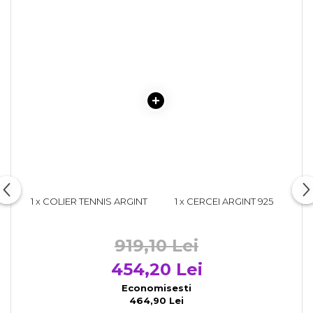
1 x COLIER TENNIS ARGINT
1 x CERCEI ARGINT 925
925 PLACAT CU AUR 14K CU
PLACATI CU AUR 14K CU
PERLE SI ZIRCONIU
PERLE NATURALE SI
ZIRCONIU
919,10 Lei
454,20 Lei
Economisesti
464,90 Lei