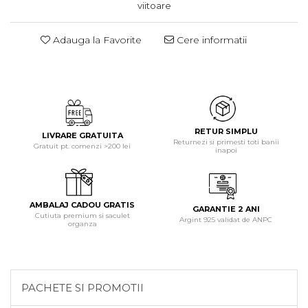
viitoare
Adauga la Favorite
Cere informatii
RETUR SIMPLU
LIVRARE GRATUITA
Returnezi si primesti toti banii
Gratuit pt. comenzi >200 lei
inapoi
AMBALAJ CADOU GRATIS
GARANTIE 2 ANI
Cutiuta premium si saculet
Argint 925 validat de ANPC
organza
PACHETE SI PROMOTII