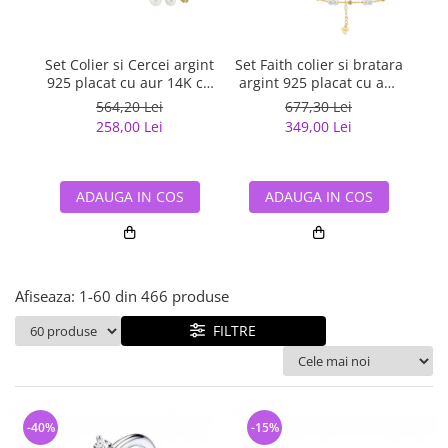
Bijuterii argint cu pietre
Pandantive mireasa
semipretioase
Bijuterii de Lux
Bijuterii argint placat cu aur
Bijuterii gotice si rock
Set Colier si Cercei argint
Set Faith colier si bratara
a
925 placat cu aur 14K cu
argint 925 placat cu aur
Bijuterii argint cu diverse
Bijuterii Handmade
rod
perle naturale
14K cu perle naturale
materiale
564,20 Lei
677,30 Lei
si
Bijuterii fantezie
258,00 Lei
349,00 Lei
Bijuterii argint cu murano
Casete si cutii de bijuterii
Bijuterii tungsten
ADAUGA IN COS
ADAUGA IN COS
Accesorii Piele
Cadouri
Solutii si lavete de curatare
Afiseaza:
1-
60
din
466
produse
bijuterii argint
FILTRE
-40%
-15%