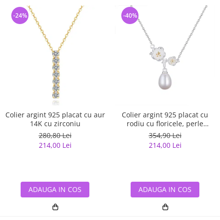
-24%
-40%
Colier argint 925 placat cu aur
Colier argint 925 placat cu
14K cu zirconiu
rodiu cu floricele, perle
naturale si zirconiu
280,80 Lei
354,90 Lei
214,00 Lei
214,00 Lei
ADAUGA IN COS
ADAUGA IN COS