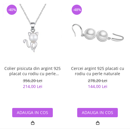
-40%
-48%
Colier pisicuta din argint 925
Cercei argint 925 placati cu
placat cu rodiu cu perle
rodiu cu perle naturale
naturale
356,20 Lei
278,20 Lei
214,00 Lei
144,00 Lei
ADAUGA IN COS
ADAUGA IN COS