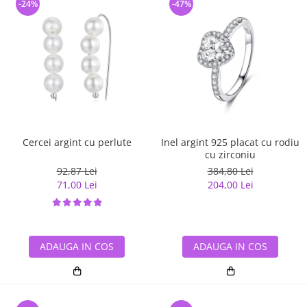
-24%
-47%
Cercei argint cu perlute
Inel argint 925 placat cu rodiu
cu zirconiu
92,87 Lei
384,80 Lei
71,00 Lei
204,00 Lei
ADAUGA IN COS
ADAUGA IN COS