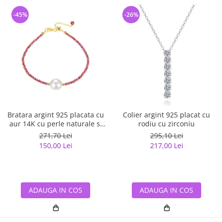
-45%
-26%
Bratara argint 925 placata cu
Colier argint 925 placat cu
aur 14K cu perle naturale si
rodiu cu zirconiu
granat natural
271,70 Lei
295,10 Lei
150,00 Lei
217,00 Lei
ADAUGA IN COS
ADAUGA IN COS