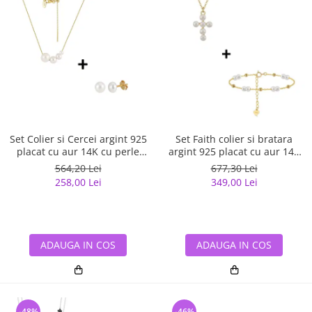
Set Colier si Cercei argint 925
Set Faith colier si bratara
placat cu aur 14K cu perle
argint 925 placat cu aur 14K
naturale
cu perle naturale
564,20 Lei
677,30 Lei
258,00 Lei
349,00 Lei
ADAUGA IN COS
ADAUGA IN COS
-48%
-46%