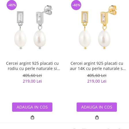
-46%
-46%
Cercei argint 925 placati cu
Cercei argint 925 placati cu
rodiu cu perle naturale si
aur 14K cu perle naturale si
zirconiu
zirconiu
405,60 Lei
405,60 Lei
219,00 Lei
219,00 Lei
ADAUGA IN COS
ADAUGA IN COS