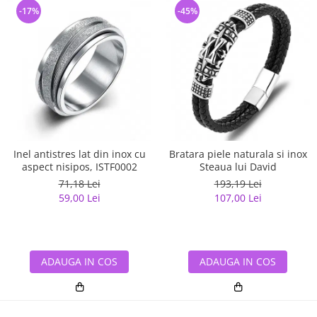
-17%
-45%
Inel antistres lat din inox cu
Bratara piele naturala si inox
aspect nisipos, ISTF0002
Steaua lui David
71,18 Lei
193,19 Lei
59,00 Lei
107,00 Lei
ADAUGA IN COS
ADAUGA IN COS