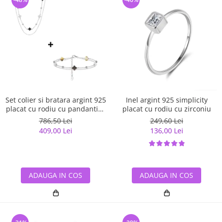
Set colier si bratara argint 925
Inel argint 925 simplicity
placat cu rodiu cu pandantive
placat cu rodiu cu zirconiu
din sidef Trifoi cu Patru Foi
786,50 Lei
249,60 Lei
409,00 Lei
136,00 Lei
ADAUGA IN COS
ADAUGA IN COS