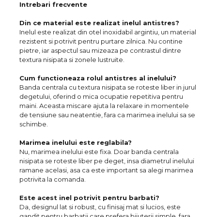
Intrebari frecvente
Din ce material este realizat inelul antistres?
Inelul este realizat din otel inoxidabil argintiu, un material
rezistent si potrivit pentru purtare zilnica. Nu contine
pietre, iar aspectul sau mizeaza pe contrastul dintre
textura nisipata si zonele lustruite.
Cum functioneaza rolul antistres al inelului?
Banda centrala cu textura nisipata se roteste liber in jurul
degetului, oferind o mica ocupatie repetitiva pentru
maini. Aceasta miscare ajuta la relaxare in momentele
de tensiune sau neatentie, fara ca marimea inelului sa se
schimbe.
Marimea inelului este reglabila?
Nu, marimea inelului este fixa. Doar banda centrala
nisipata se roteste liber pe deget, insa diametrul inelului
ramane acelasi, asa ca este important sa alegi marimea
potrivita la comanda.
Este acest inel potrivit pentru barbati?
Da, designul lat si robust, cu finisaj mat si lucios, este
gandit pentru barbatii care prefera bijuterii simple, fara