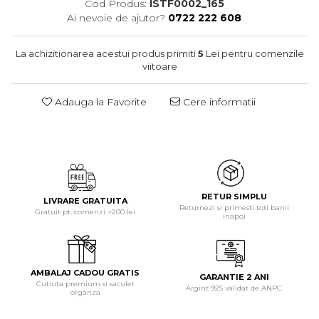
Cod Produs:
ISTF0002_165
Ai nevoie de ajutor?
0722 222 608
La achizitionarea acestui produs primiti
5
Lei pentru comenzile
viitoare
Adauga la Favorite
Cere informatii
RETUR SIMPLU
LIVRARE GRATUITA
Returnezi si primesti toti banii
Gratuit pt. comenzi >200 lei
inapoi
AMBALAJ CADOU GRATIS
GARANTIE 2 ANI
Cutiuta premium si saculet
Argint 925 validat de ANPC
organza