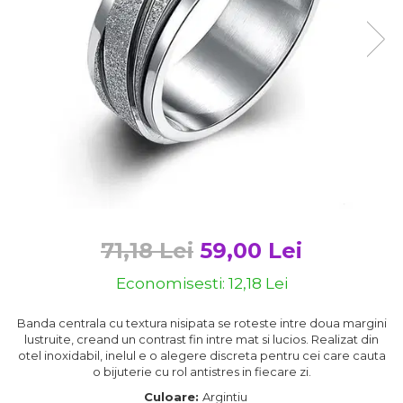
Bijuterii argint cu pietre
Pandantive mireasa
semipretioase
Bijuterii de Lux
Bijuterii argint placat cu aur
Bijuterii gotice si rock
Bijuterii argint cu diverse
Bijuterii Handmade
materiale
Bijuterii fantezie
Bijuterii argint cu murano
Casete si cutii de bijuterii
Bijuterii tungsten
Accesorii Piele
Cadouri
71,18 Lei
59,00 Lei
Solutii si lavete de curatare
bijuterii argint
Economisesti:
12,18
Lei
Banda centrala cu textura nisipata se roteste intre doua margini
lustruite, creand un contrast fin intre mat si lucios. Realizat din
otel inoxidabil, inelul e o alegere discreta pentru cei care cauta
o bijuterie cu rol antistres in fiecare zi.
Culoare:
Argintiu