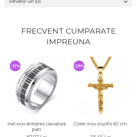
Review-uri
(0)
FRECVENT CUMPARATE
IMPREUNA
-31%
-29%
Inel inox antistres claviatura
Colier inox crucifix 60 cm
pian
87,07 Lei
115,66 Lei