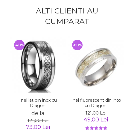
ALTI CLIENTI AU
CUMPARAT
-40%
-60%
-
Inel lat din inox cu
In
Inel fluorescent din inox
Dragoni
cu Dragoni
de la
121,00 Lei
49,00 Lei
121,00 Lei
73,00 Lei