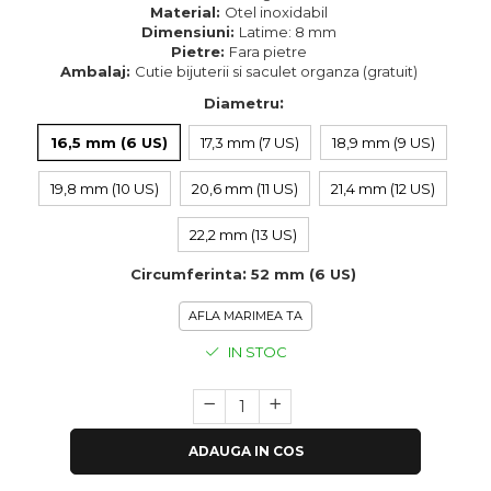
Material:
Otel inoxidabil
Dimensiuni:
Latime: 8 mm
Pietre:
Fara pietre
Ambalaj:
Cutie bijuterii si saculet organza (gratuit)
:
Diametru
16,5 mm (6 US)
17,3 mm (7 US)
18,9 mm (9 US)
19,8 mm (10 US)
20,6 mm (11 US)
21,4 mm (12 US)
22,2 mm (13 US)
:
Circumferinta
52 mm (6 US)
AFLA MARIMEA TA
IN STOC
ADAUGA IN COS