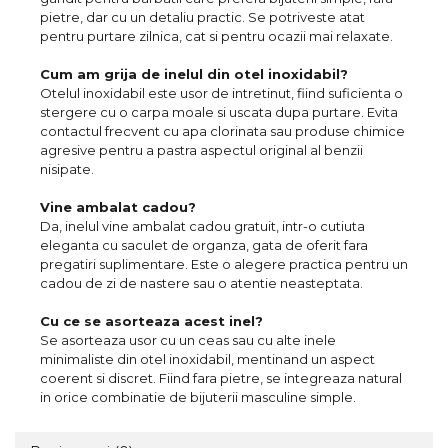
pietre, dar cu un detaliu practic. Se potriveste atat
pentru purtare zilnica, cat si pentru ocazii mai relaxate.
Cum am grija de inelul din otel inoxidabil?
Otelul inoxidabil este usor de intretinut, fiind suficienta o
stergere cu o carpa moale si uscata dupa purtare. Evita
contactul frecvent cu apa clorinata sau produse chimice
agresive pentru a pastra aspectul original al benzii
nisipate.
Vine ambalat cadou?
Da, inelul vine ambalat cadou gratuit, intr-o cutiuta
eleganta cu saculet de organza, gata de oferit fara
pregatiri suplimentare. Este o alegere practica pentru un
cadou de zi de nastere sau o atentie neasteptata.
Cu ce se asorteaza acest inel?
Se asorteaza usor cu un ceas sau cu alte inele
minimaliste din otel inoxidabil, mentinand un aspect
coerent si discret. Fiind fara pietre, se integreaza natural
in orice combinatie de bijuterii masculine simple.