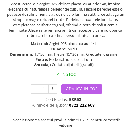
Acesti cercei din argint 925, delicat placati cu aur de 14K, imbina
eleganta cu naturaletea perlelor de cultura. Fiecare pereche este o
poveste de rafinament, stralucind cu o lumina subtila, ce adauga un
strop de magie oricarei tinute. Perlele, cu nuantele lor irizate,
completeaza perfect designul, oferind o nota de sofisticare si
feminitate. Alege sa te remarci printr-un accesoriu care nu doar ca
imbraca, ci si exprima personalitatea ta unica.
Material:
Argint 925 placat cu aur 14k
Culoare:
Auriu
Dimensiuni:
15*30 mm, Pietre: 15*20 mm, Greutate: 6 grame
Pietre:
Perle naturale de cultura
Ambalaj:
Cutiuta bijuterii (gratuit)
IN STOC
ADAUGA IN COS
Cod Produs:
ERR52
Ai nevoie de ajutor?
0722 222 608
La achizitionarea acestui produs primiti
15
Lei pentru comenzile
viitoare