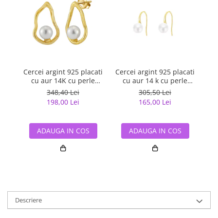
Cercei argint 925 placati
Cercei argint 925 placati
Cer
cu aur 14K cu perle
cu aur 14 k cu perle
naturale
naturale
348,40 Lei
305,50 Lei
198,00 Lei
165,00 Lei
ADAUGA IN COS
ADAUGA IN COS
Descriere