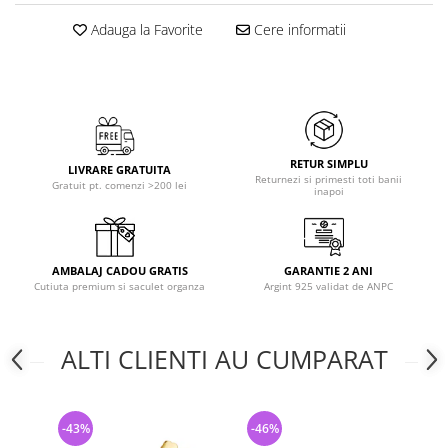
Adauga la Favorite
Cere informatii
RETUR SIMPLU
LIVRARE GRATUITA
Returnezi si primesti toti banii
Gratuit pt. comenzi >200 lei
inapoi
AMBALAJ CADOU GRATIS
GARANTIE 2 ANI
Cutiuta premium si saculet organza
Argint 925 validat de ANPC
ALTI CLIENTI AU CUMPARAT
-43%
-46%
-