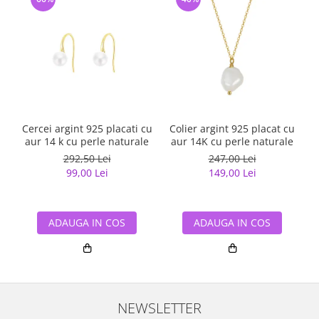
Cercei argint 925 placati cu
Colier argint 925 placat cu
C
aur 14 k cu perle naturale
aur 14K cu perle naturale
292,50 Lei
247,00 Lei
99,00 Lei
149,00 Lei
ADAUGA IN COS
ADAUGA IN COS
NEWSLETTER