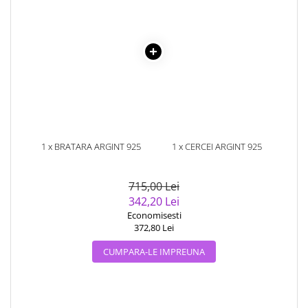
1 x BRATARA ARGINT 925
1 x CERCEI ARGINT 925
PLACATA CU AUR 14K CU
PLACATI CU AUR 14K CU
PERLE NATURALE
PERLE NATURALE SI ZIRCONIU
715,00 Lei
342,20 Lei
Economisesti
372,80 Lei
CUMPARA-LE IMPREUNA