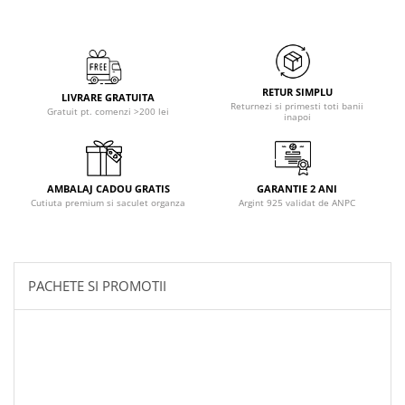
RETUR SIMPLU
LIVRARE GRATUITA
Returnezi si primesti toti banii
Gratuit pt. comenzi >200 lei
inapoi
AMBALAJ CADOU GRATIS
GARANTIE 2 ANI
Cutiuta premium si saculet organza
Argint 925 validat de ANPC
PACHETE SI PROMOTII