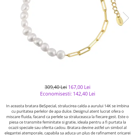
Bijuterii argint cu pietre
Pandantive mireasa
semipretioase
Bijuterii de Lux
Bijuterii argint placat cu aur
Bijuterii gotice si rock
Bijuterii argint cu diverse
Bijuterii Handmade
materiale
Bijuterii fantezie
Bijuterii argint cu murano
Casete si cutii de bijuterii
Bijuterii tungsten
Accesorii Piele
Cadouri
Solutii si lavete de curatare
309,40 Lei
167,00 Lei
bijuterii argint
Economisesti:
142,40
Lei
In aceasta bratara BeSpecial, stralucirea calda a aurului 14K se imbina
cu puritatea perlelor de apa dulce. Designul atent lucrat ofera o
miscare fluida, facand ca perlele sa straluceasca la fiecare gest. Este o
piesa ce transmite feminitate si gratie, ideala pentru a fi purtata la
ocazii speciale sau oferita cadou. Bratara devine astfel un simbol al
elegantei atemporale, capabila sa aduca un plus de rafinament oricarei