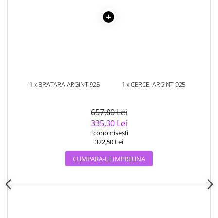
1 x BRATARA ARGINT 925
1 x CERCEI ARGINT 925
PLACATA CU AUR 14K CU
PLACATI CU AUR 14K CU
PERLE NATURALE
PERLE NATURALE
657,80 Lei
335,30 Lei
Economisesti
322,50 Lei
CUMPARA-LE IMPREUNA