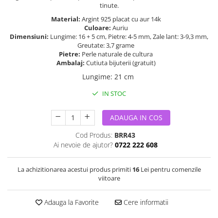
tinute.
Material:
Argint 925 placat cu aur 14k
Culoare:
Auriu
Dimensiuni:
Lungime: 16 + 5 cm, Pietre: 4-5 mm, Zale lant: 3-9,3 mm,
Greutate: 3,7 grame
Pietre:
Perle naturale de cultura
Ambalaj:
Cutiuta bijuterii (gratuit)
Lungime
:
21 cm
IN STOC
ADAUGA IN COS
Cod Produs:
BRR43
Ai nevoie de ajutor?
0722 222 608
La achizitionarea acestui produs primiti
16
Lei pentru comenzile
viitoare
Adauga la Favorite
Cere informatii