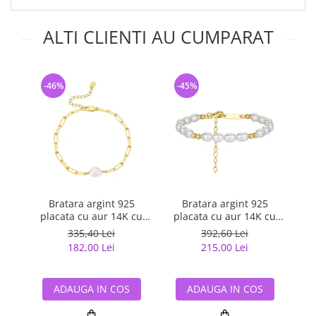
ALTI CLIENTI AU CUMPARAT
-46%
-45%
-
Bratara argint 925
Bratara argint 925
placata cu aur 14K cu
placata cu aur 14K cu
p
perle naturale
perle naturale
335,40 Lei
392,60 Lei
182,00 Lei
215,00 Lei
ADAUGA IN COS
ADAUGA IN COS