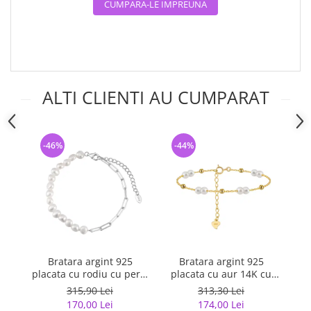
CUMPARA-LE IMPREUNA
ALTI CLIENTI AU CUMPARAT
-46%
-44%
-
Bratara argint 925
Bratara argint 925
placata cu rodiu cu perle
placata cu aur 14K cu
p
naturale
perle naturale
315,90 Lei
313,30 Lei
170,00 Lei
174,00 Lei