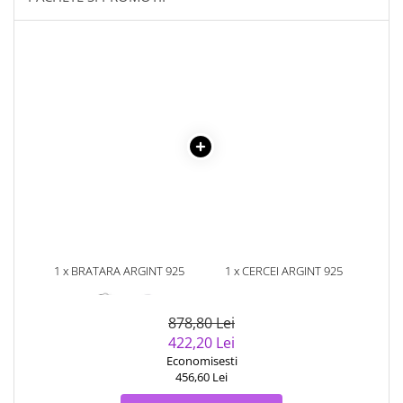
1 x BRATARA ARGINT 925
1 x CERCEI ARGINT 925
PLACATA CU RODIU CU PERLE
PLACATI CU RODIU CU PERLE
NATURALE
NATURALE SI ZIRCONIU
878,80 Lei
422,20 Lei
Economisesti
456,60 Lei