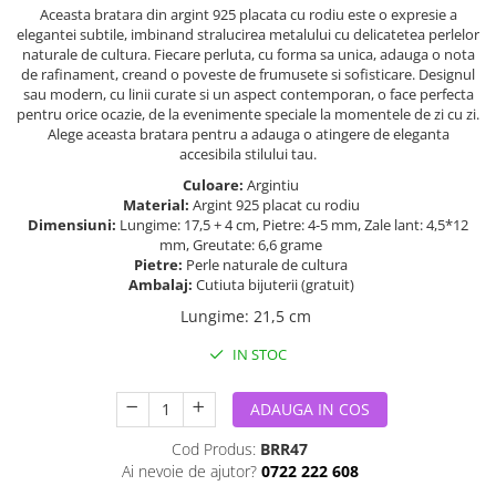
Aceasta bratara din argint 925 placata cu rodiu este o expresie a
elegantei subtile, imbinand stralucirea metalului cu delicatetea perlelor
naturale de cultura. Fiecare perluta, cu forma sa unica, adauga o nota
de rafinament, creand o poveste de frumusete si sofisticare. Designul
sau modern, cu linii curate si un aspect contemporan, o face perfecta
pentru orice ocazie, de la evenimente speciale la momentele de zi cu zi.
Alege aceasta bratara pentru a adauga o atingere de eleganta
accesibila stilului tau.
Culoare:
Argintiu
Material:
Argint 925 placat cu rodiu
Dimensiuni:
Lungime: 17,5 + 4 cm, Pietre: 4-5 mm, Zale lant: 4,5*12
mm, Greutate: 6,6 grame
Pietre:
Perle naturale de cultura
Ambalaj:
Cutiuta bijuterii (gratuit)
Lungime
:
21,5 cm
IN STOC
ADAUGA IN COS
Cod Produs:
BRR47
Ai nevoie de ajutor?
0722 222 608