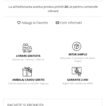
La achizitionarea acestui produs primiti
24
Lei pentru comenzile
viitoare
Adauga la Favorite
Cere informatii
RETUR SIMPLU
LIVRARE GRATUITA
Returnezi si primesti toti banii
Gratuit pt. comenzi >200 lei
inapoi
AMBALAJ CADOU GRATIS
GARANTIE 2 ANI
Cutiuta premium si saculet organza
Argint 925 validat de ANPC
PACHETE SI PROMOTII