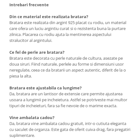
Intrebari frecvente
Din ce material este realizata bratara?
Bratara este realizata din argint 925 placat cu rodiu, un material
care ofera un luciu argintiu curat si o rezistenta buna la purtare
zilnica. Placarea cu rodiu ajuta la mentinerea aspectului
stralucitor al argintului.
Ce fel de perle are bratara?
Bratara este decorata cu perle naturale de cultura, asezate pe
doua siruri. Fiind naturale, perlele au forme si dimensiuni usor
neregulate, ceea ce da bratarii un aspect autentic, diferit de la o
piesa la alta.
Bratara este ajustabila ca lungime?
Da, bratara are un lantisor de extensie care permite ajustarea
usoara a lungimii pe incheietura. Astfel se potriveste mai multor
tipuri de incheieturi, fara sa fie nevoie de o marime exacta.
Vine ambalata cadou?
Da, bratara vine ambalata cadou gratuit, intr-o cutiuta eleganta
cu saculet de organza. Este gata de oferit cuiva drag, fara pregatiri
suplimentare.