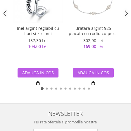
Inel argint reglabil cu
Bratara argint 925
In
flori si zirconii
placata cu rodiu cu perle
naturale
157,30 Lei
302,90 Lei
104,00 Lei
169,00 Lei
ADAUGA IN COS
ADAUGA IN COS
NEWSLETTER
Nu rata ofertele si promotiile noastre