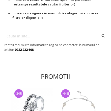
Bijuterii argint cu pietre
Pandantive mireasa
restrange rezultatele cautarii ulterior)
semipretioase
Bijuterii de Lux
Bijuterii argint placat cu aur
Incearca navigarea in meniul de categorii si aplicarea
Bijuterii gotice si rock
filtrelor disponibile
Bijuterii argint cu diverse
Bijuterii Handmade
materiale
Bijuterii fantezie
Bijuterii argint cu murano
Casete si cutii de bijuterii
Pentru mai multe informatii te rog sa ne contactezi la numarul de
Bijuterii tungsten
telefon
0722 222 608
Accesorii Piele
Cadouri
Solutii si lavete de curatare
bijuterii argint
PROMOTII
-34%
-44%
-