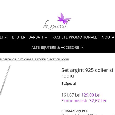
EI
BIJUTERII BARBATI
PACHETE PROMOTIONALE
NOUTA
ALTE BIJUTERII & ACCESORII
si cercei cu inimioare si zirconii placat cu rodiu
Set argint 925 colier si
rodiu
BeSpecial
161,67 Lei
129,00 Lei
Economisesti:
32,67
Lei
Culoare:
Argintiu