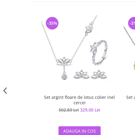
-35%
-3
Set argint floare de lotus colier inel
Set 
cercei
502,83 Lei
329,00 Lei
ADAUGA IN COS