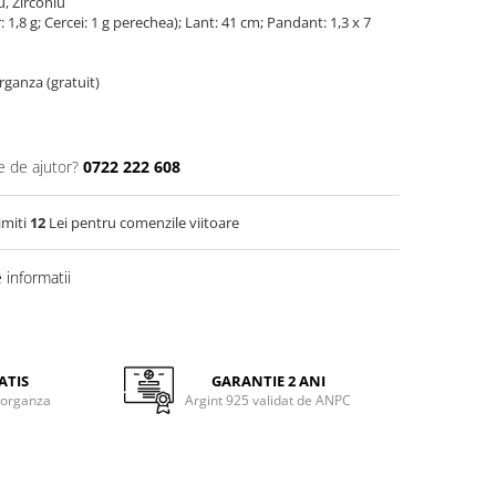
u, Zirconiu
r: 1,8 g; Cercei: 1 g perechea); Lant: 41 cm; Pandant: 1,3 x 7
organza (gratuit)
e de ajutor?
0722 222 608
imiti
12
Lei pentru comenzile viitoare
informatii
ATIS
GARANTIE 2 ANI
 organza
Argint 925 validat de ANPC