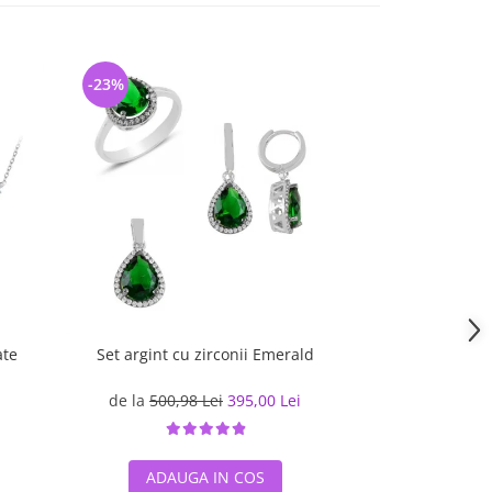
-23%
-23%
ate
Set argint cu zirconii Emerald
Set elegant din a
zirconii
de la
500,98 Lei
395,00 Lei
462,64 L
ADAUGA IN COS
ADAUG