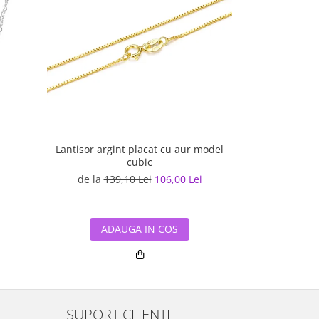
Lantisor argint placat cu aur model
Lant argint 
cubic
de la
139,10 Lei
106,00 Lei
204,89
ADAUGA IN COS
ADA
SUPORT CLIENTI