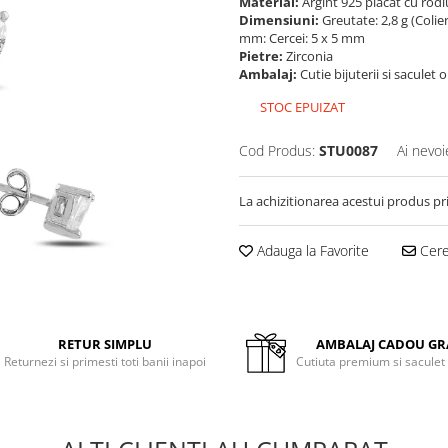
Material:
Argint 925 placat cu rodi
Dimensiuni:
Greutate: 2,8 g (Colie
mm: Cercei: 5 x 5 mm
Pietre:
Zirconia
Ambalaj:
Cutie bijuterii si saculet 
STOC EPUIZAT
Cod Produs:
STU0087
Ai nevoi
La achizitionarea acestui produs pr
Adauga la Favorite
Cere 
RETUR SIMPLU
AMBALAJ CADOU GR
Returnezi si primesti toti banii inapoi
Cutiuta premium si saculet