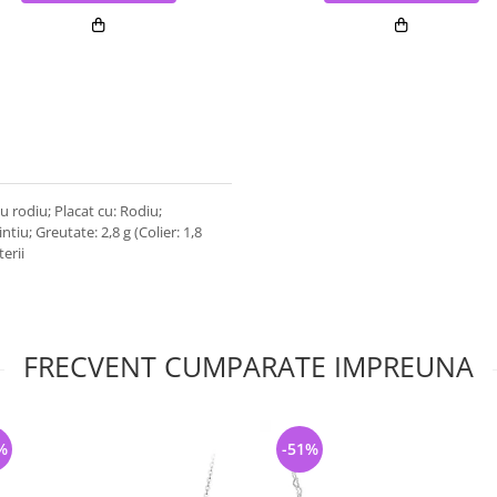
 cu rodiu; Placat cu: Rodiu;
ntiu; Greutate: 2,8 g (Colier: 1,8
terii
FRECVENT CUMPARATE IMPREUNA
%
-51%