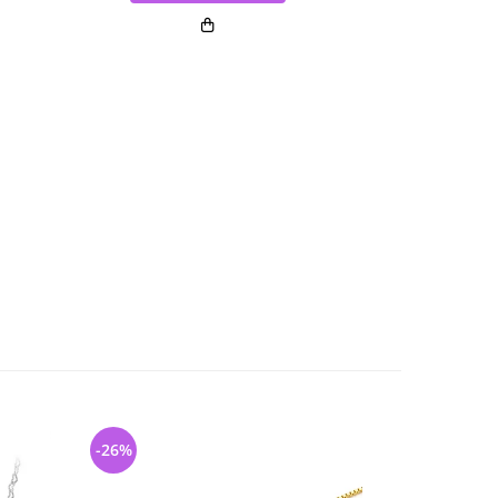
-26%
-43%