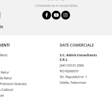
Urmareste-ne in social media
ate
LIENTI
DATE COMERCIALE
lienti
S.C. Admis Consultants
S.R.L
J34/1/03.01.2006
RO18260070
e Retur
Str. Republicii nr. 1
de Retur
Videle, Teleorman
Premium Gratuita
& Cadouri
par