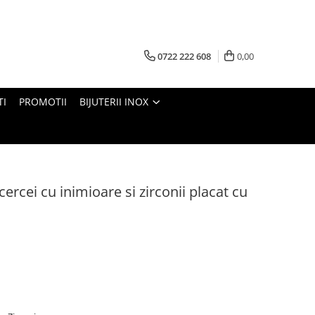
0722 222 608
0,00
TI
PROMOTII
BIJUTERII INOX
 cercei cu inimioare si zirconii placat cu