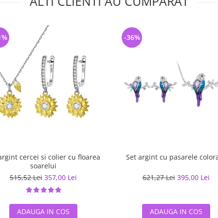
ALTI CLIENTI AU CUMPARAT
1%
-36%
argint cercei si colier cu floarea
Set argint cu pasarele color
soarelui
515,52 Lei
357,00 Lei
621,27 Lei
395,00 Lei
ADAUGA IN COS
ADAUGA IN COS