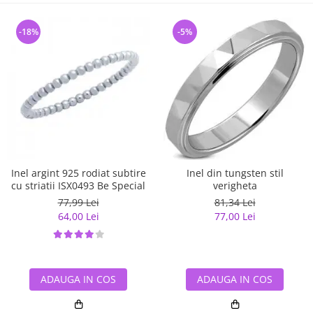
-18%
-5%
Inel argint 925 rodiat subtire
Inel din tungsten stil
cu striatii ISX0493 Be Special
verigheta
77,99 Lei
81,34 Lei
64,00 Lei
77,00 Lei
ADAUGA IN COS
ADAUGA IN COS