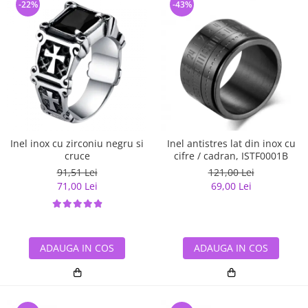
-22%
-43%
Inel inox cu zirconiu negru si
Inel antistres lat din inox cu
cruce
cifre / cadran, ISTF0001B
91,51 Lei
121,00 Lei
71,00 Lei
69,00 Lei
ADAUGA IN COS
ADAUGA IN COS