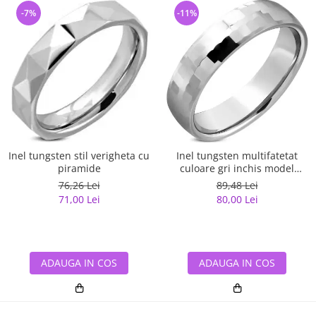
-7%
-11%
Inel tungsten stil verigheta cu
Inel tungsten multifatetat
piramide
culoare gri inchis model
verigheta
76,26 Lei
89,48 Lei
71,00 Lei
80,00 Lei
ADAUGA IN COS
ADAUGA IN COS