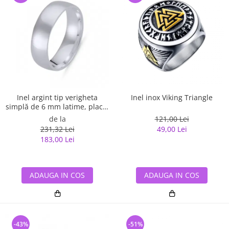
Inel argint tip verigheta
Inel inox Viking Triangle
simplă de 6 mm latime, placat
cu rodiu
de la
121,00 Lei
231,32 Lei
49,00 Lei
183,00 Lei
ADAUGA IN COS
ADAUGA IN COS
-43%
-51%