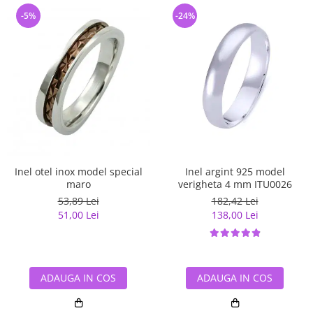
-5%
-24%
Inel otel inox model special
Inel argint 925 model
maro
verigheta 4 mm ITU0026
53,89 Lei
182,42 Lei
51,00 Lei
138,00 Lei
ADAUGA IN COS
ADAUGA IN COS