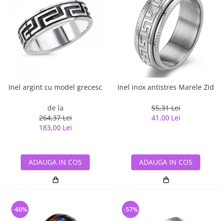
Inel argint cu model grecesc
Inel inox antistres Marele Zid
de la
55,31 Lei
264,37 Lei
41,00 Lei
183,00 Lei
ADAUGA IN COS
ADAUGA IN COS
-60%
-57%