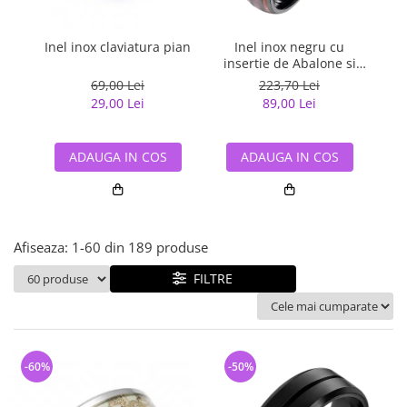
Bijuterii argint cu pietre
Pandantive mireasa
semipretioase
Bijuterii de Lux
Bijuterii argint placat cu aur
Inel inox claviatura pian
Inel inox negru cu
I
Bijuterii gotice si rock
insertie de Abalone si
Bijuterii argint cu diverse
Lemn Hawaiian
Bijuterii Handmade
69,00 Lei
223,70 Lei
materiale
29,00 Lei
89,00 Lei
Bijuterii fantezie
Bijuterii argint cu murano
Casete si cutii de bijuterii
ADAUGA IN COS
ADAUGA IN COS
Bijuterii tungsten
Accesorii Piele
Cadouri
Afiseaza:
1-
60
din
189
produse
Solutii si lavete de curatare
bijuterii argint
FILTRE
-60%
-50%