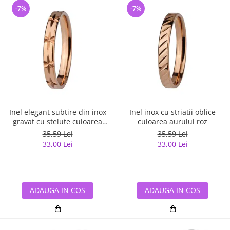
-7%
-7%
Inel elegant subtire din inox
Inel inox cu striatii oblice
gravat cu stelute culoarea
culoarea aurului roz
aurului roz
35,59 Lei
35,59 Lei
33,00 Lei
33,00 Lei
ADAUGA IN COS
ADAUGA IN COS