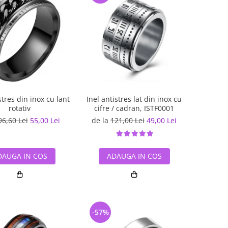
stres din inox cu lant
Inel antistres lat din inox cu
rotativ
cifre / cadran, ISTF0001
96,60 Lei
55,00 Lei
de la
121,00 Lei
49,00 Lei
DAUGA IN COS
ADAUGA IN COS
-57%