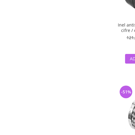
Inel anti
cifre /
121,
AD
-51%