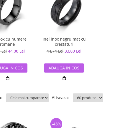
inox cu numere
Inel inox negru mat cu
Inel inox antist
romane
crestaturi
Zid
 Lei
44,00 Lei
44,74 Lei
33,00 Lei
55,31 Lei
41,
UGA IN COS
ADAUGA IN COS
ADAUGA IN
:
Afiseaza:
-43%