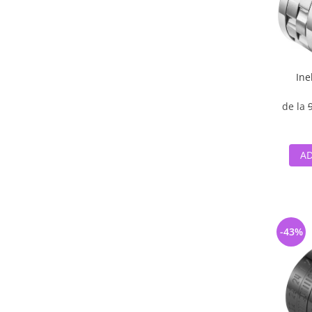
Ine
de la
AD
-43%