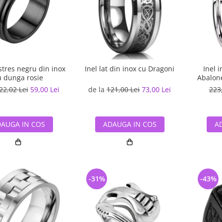
istres negru din inox
Inel lat din inox cu Dragoni
Inel 
u dunga rosie
Abalon
22,02 Lei
59,00 Lei
de la
121,00 Lei
73,00 Lei
223
AUGA IN COS
ADAUGA IN COS
A
-31%
-43%