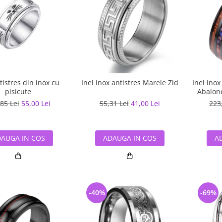
tistres din inox cu
Inel inox antistres Marele Zid
Inel inox
pisicute
Abalon
85 Lei
55,00 Lei
55,31 Lei
41,00 Lei
223
AUGA IN COS
ADAUGA IN COS
A
-40%
-69%