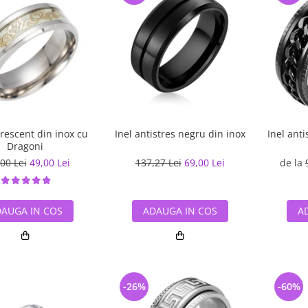
orescent din inox cu
Inel antistres negru din inox
Inel anti
Dragoni
00 Lei
49,00 Lei
137,27 Lei
69,00 Lei
de la
AUGA IN COS
ADAUGA IN COS
A
-26%
-60%