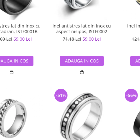
stres lat din inox cu
Inel antistres lat din inox cu
Inel i
 cadran, ISTF0001B
aspect nisipos, ISTF0002
00 Lei
69,00 Lei
71,18 Lei
59,00 Lei
121
AUGA IN COS
ADAUGA IN COS
A
-51%
-56%