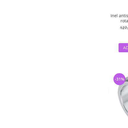
Inel anti
rota
127,
AD
-31%