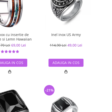
inox cu insertie de
Inel inox US Army
e si Lemn Hawaiian
,70 Lei
69,00 Lei
114,90 Lei
49,00 Lei
DAUGA IN COS
ADAUGA IN COS
-21%