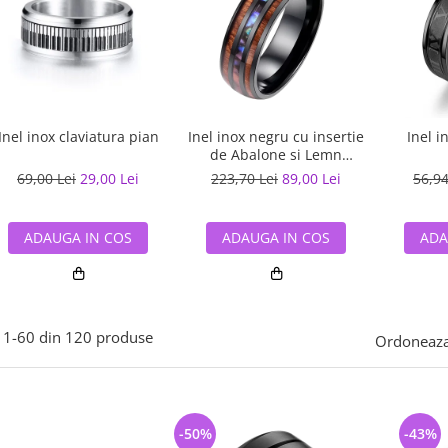
Inel inox claviatura pian
Inel inox negru cu insertie
Inel 
de Abalone si Lemn
Hawaiian
69,00 Lei
29,00 Lei
223,70 Lei
89,00 Lei
56,94
ADAUGA IN COS
ADAUGA IN COS
ADA
1-
60
din
120
produse
Ordoneaza
-50%
-43%