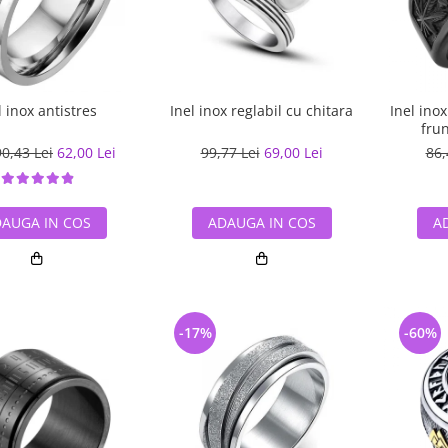
Inel inox
l inox antistres
Inel inox reglabil cu chitara
fru
86,
90,43 Lei
62,00 Lei
99,77 Lei
69,00 Lei
A
AUGA IN COS
ADAUGA IN COS
-17%
-60%