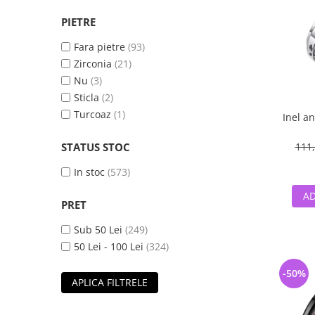
PIETRE
Fara pietre
(93)
Zirconia
(21)
Nu
(3)
Sticla
(2)
Turcoaz
(1)
Inel an
STATUS STOC
111,
In stoc
(573)
AD
PRET
Sub 50 Lei
(249)
50 Lei - 100 Lei
(324)
-50%
APLICA FILTRELE