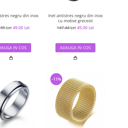
istres negru din inox
Inel antistres negru din inox
cu motive grecesti
,85 Lei
49,00 Lei
147,44 Lei
45,00 Lei
DAUGA IN COS
ADAUGA IN COS
-11%