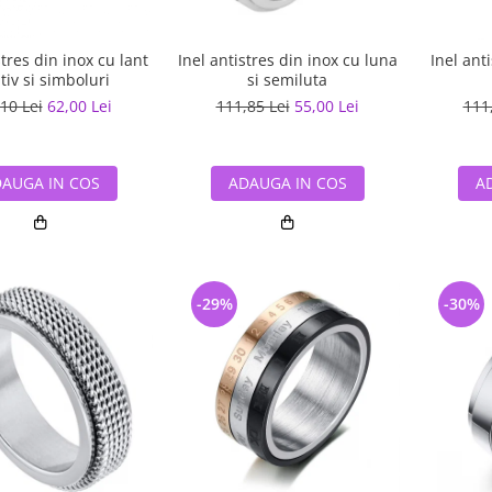
stres din inox cu lant
Inel antistres din inox cu luna
Inel ant
tiv si simboluri
si semiluta
10 Lei
62,00 Lei
111,85 Lei
55,00 Lei
111
AUGA IN COS
ADAUGA IN COS
A
-29%
-30%