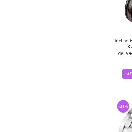
Inel ant
c
de la
1
AD
-31%