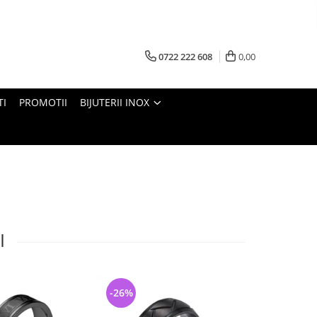
0722 222 608
0,00
TI
PROMOTII
BIJUTERII INOX
I
-26%
-26%