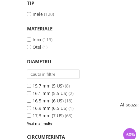
Bijuterii argint cu pietre
Pandantive mireasa
TIP
semipretioase
Bijuterii de Lux
Inele
(120)
Bijuterii argint placat cu aur
Bijuterii gotice si rock
Bijuterii argint cu diverse
Bijuterii Handmade
MATERIALE
materiale
Bijuterii fantezie
Inox
(119)
Bijuterii argint cu murano
Casete si cutii de bijuterii
Otel
(1)
Bijuterii tungsten
DIAMETRU
Accesorii Piele
Cadouri
Solutii si lavete de curatare
15,7 mm (5 US)
(8)
bijuterii argint
16,1 mm (5,5 US)
(2)
16,5 mm (6 US)
(18)
Afiseaza:
16,9 mm (6,5 US)
(1)
17,3 mm (7 US)
(68)
Vezi mai multe
-60%
CIRCUMFERINTA