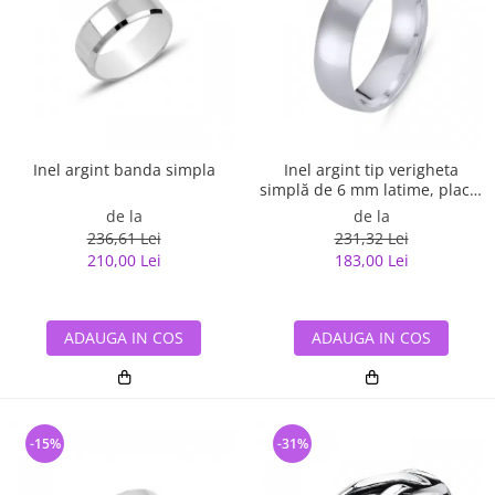
Inel argint banda simpla
Inel argint tip verigheta
simplă de 6 mm latime, placat
cu rodiu
de la
de la
236,61 Lei
231,32 Lei
210,00 Lei
183,00 Lei
ADAUGA IN COS
ADAUGA IN COS
-15%
-31%