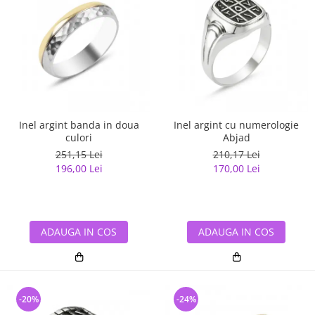
Inel argint banda in doua
Inel argint cu numerologie
culori
Abjad
251,15 Lei
210,17 Lei
196,00 Lei
170,00 Lei
ADAUGA IN COS
ADAUGA IN COS
-20%
-24%