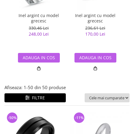
Bijuterii argint cu pietre
Pandantive mireasa
semipretioase
Bijuterii de Lux
Bijuterii argint placat cu aur
Inel argint cu model
Inel argint cu model
In
Bijuterii gotice si rock
grecesc
grecesc
Bijuterii argint cu diverse
Bijuterii Handmade
330,46 Lei
236,61 Lei
materiale
248,00 Lei
170,00 Lei
Bijuterii fantezie
Bijuterii argint cu murano
Casete si cutii de bijuterii
Bijuterii tungsten
ADAUGA IN COS
ADAUGA IN COS
Accesorii Piele
Cadouri
Solutii si lavete de curatare
Afiseaza:
1-
50
din
50
produse
bijuterii argint
FILTRE
-50%
-11%