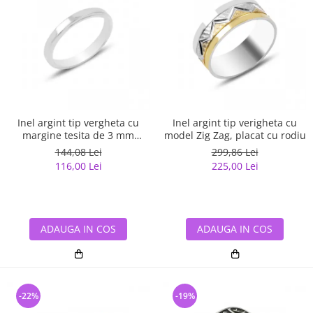
Inel argint tip vergheta cu
Inel argint tip verigheta cu
margine tesita de 3 mm
model Zig Zag, placat cu rodiu
latime
144,08 Lei
299,86 Lei
116,00 Lei
225,00 Lei
ADAUGA IN COS
ADAUGA IN COS
-22%
-19%