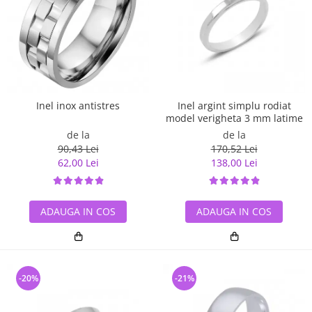
Inel argint simplu rodiat
Inel inox antistres
model verigheta 3 mm latime
de la
de la
170,52 Lei
90,43 Lei
138,00 Lei
62,00 Lei
ADAUGA IN COS
ADAUGA IN COS
-20%
-21%