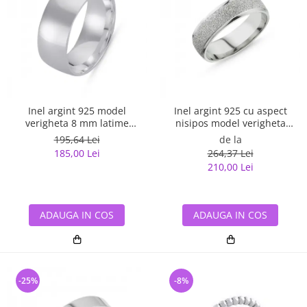
Inel argint 925 model
Inel argint 925 cu aspect
verigheta 8 mm latime
nisipos model verigheta
ITU0070
ITU0079
195,64 Lei
de la
185,00 Lei
264,37 Lei
210,00 Lei
ADAUGA IN COS
ADAUGA IN COS
-25%
-8%