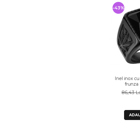
-43%
Inel inox cu
frunza
86,43 L
ADAU