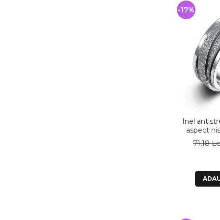
-17%
Inel antistr
aspect ni
71,18 Le
ADAU