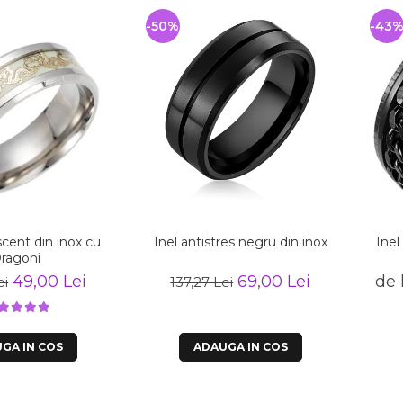
-50%
-43
scent din inox cu
Inel antistres negru din inox
Inel
ragoni
49,00 Lei
69,00 Lei
de 
ei
137,27 Lei
GA IN COS
ADAUGA IN COS