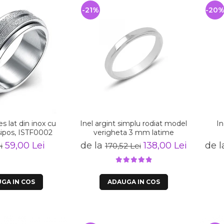
-21%
-20
es lat din inox cu
Inel argint simplu rodiat model
In
sipos, ISTF0002
verigheta 3 mm latime
59,00 Lei
de la
138,00 Lei
de 
i
170,52 Lei
GA IN COS
ADAUGA IN COS