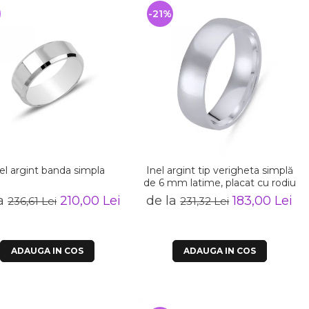
%
-21%
el argint banda simpla
Inel argint tip verigheta simplă
de 6 mm latime, placat cu rodiu
la
210,00 Lei
de la
183,00 Lei
236,61 Lei
231,32 Lei
ADAUGA IN COS
ADAUGA IN COS