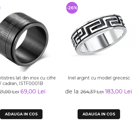
%
-26%
ntistres lat din inox cu cifre
Inel argint cu model grecesc
/ cadran, ISTF0001B
69,00 Lei
de la
183,00 Lei
21,00 Lei
264,37 Lei
ADAUGA IN COS
ADAUGA IN COS