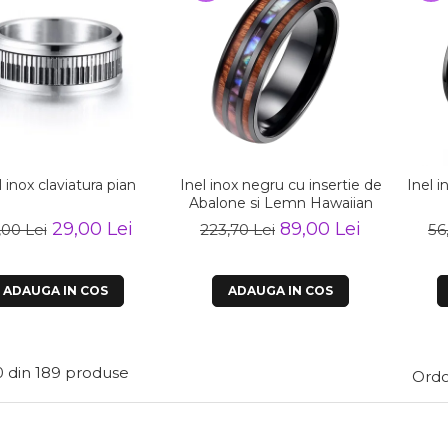
Inel inox claviatura pian
Inel inox negru cu insertie de
Inel 
Abalone si Lemn Hawaiian
29,00 Lei
89,00 Lei
,00 Lei
223,70 Lei
56
ADAUGA IN COS
ADAUGA IN COS
0
din
189
produse
Ordo