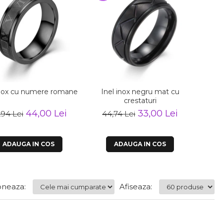
inox cu numere romane
Inel inox negru mat cu
Inel i
crestaturi
44,00 Lei
33,00 Lei
,94 Lei
44,74 Lei
5
ADAUGA IN COS
ADAUGA IN COS
neaza:
Afiseaza: