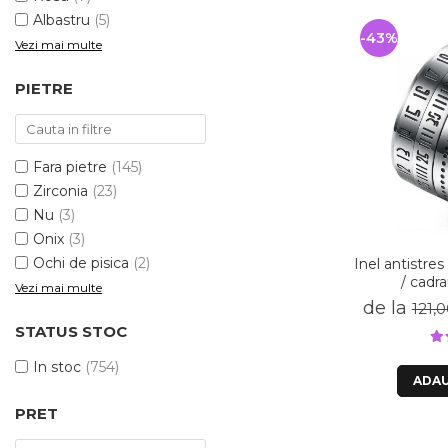
Albastru
(5)
-43%
Vezi mai multe
PIETRE
Fara pietre
(145)
Zirconia
(23)
Nu
(3)
Onix
(3)
Ochi de pisica
(2)
Inel antistres 
/ cadr
Vezi mai multe
de la
121,0
STATUS STOC
In stoc
(754)
ADAU
PRET