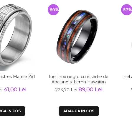
-60%
-57%
tistres Marele Zid
Inel inox negru cu insertie de
Inel 
Abalone si Lemn Hawaiian
41,00 Lei
89,00 Lei
ei
223,70 Lei
GA IN COS
ADAUGA IN COS