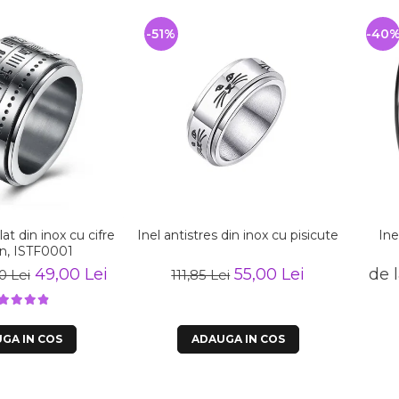
-51%
-40
lat din inox cu cifre
Inel antistres din inox cu pisicute
Ine
an, ISTF0001
49,00 Lei
55,00 Lei
de 
0 Lei
111,85 Lei
GA IN COS
ADAUGA IN COS