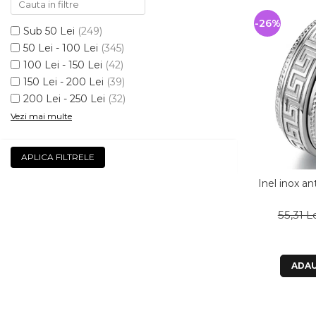
-26%
Sub 50 Lei
(249)
50 Lei - 100 Lei
(345)
100 Lei - 150 Lei
(42)
150 Lei - 200 Lei
(39)
200 Lei - 250 Lei
(32)
Vezi mai multe
APLICA FILTRELE
Inel inox an
55,31 L
ADAU