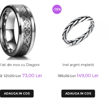
%
-19%
l lat din inox cu Dragoni
Inel argint impletit
la
73,00 Lei
149,00 Lei
121,00 Lei
185,06 Lei
ADAUGA IN COS
ADAUGA IN COS