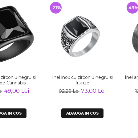
-21%
-43
 zirconiu negru si
Inel inox cu zirconiu negru si
Inel a
 de Cannabis
frunze
49,00 Lei
73,00 Lei
ei
92,28 Lei
1
GA IN COS
ADAUGA IN COS