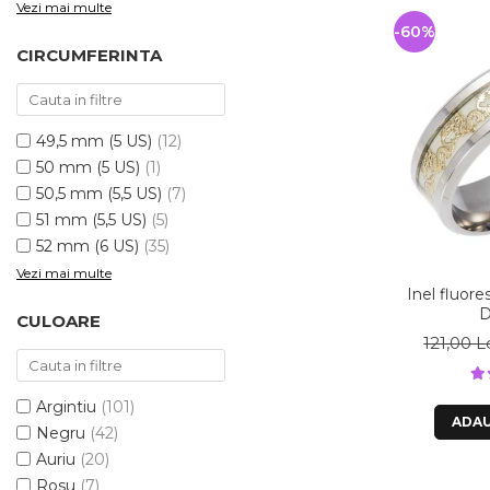
Vezi mai multe
-60%
CIRCUMFERINTA
49,5 mm (5 US)
(12)
50 mm (5 US)
(1)
50,5 mm (5,5 US)
(7)
51 mm (5,5 US)
(5)
52 mm (6 US)
(35)
Vezi mai multe
Inel fluore
D
CULOARE
121,00 L
Argintiu
(101)
ADAU
Negru
(42)
Auriu
(20)
Rosu
(7)