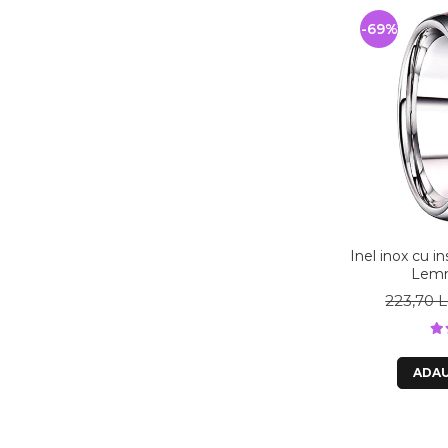
-69%
Inel inox cu i
Lemn
223,70 L
ADAU