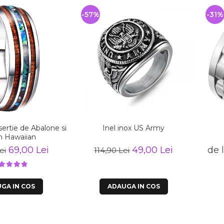
-57%
-31%
nsertie de Abalone si
Inel inox US Army
 Hawaiian
69,00 Lei
49,00 Lei
de 
ei
114,90 Lei
GA IN COS
ADAUGA IN COS