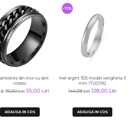
%
-11%
 antistres din inox cu lant
Inel argint 925 model verigheta 3
rotativ
mm ITU0092
la
55,00 Lei
128,00 Lei
96,60 Lei
144,08 Lei
ADAUGA IN COS
ADAUGA IN COS