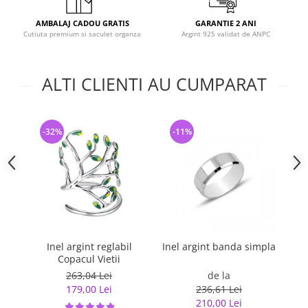
AMBALAJ CADOU GRATIS
GARANTIE 2 ANI
Cutiuta premium si saculet organza
Argint 925 validat de ANPC
ALTI CLIENTI AU CUMPARAT
-32%
-11%
-
Inel argint reglabil
Inel argint banda simpla
In
Copacul Vietii
263,04 Lei
de la
179,00 Lei
236,61 Lei
210,00 Lei