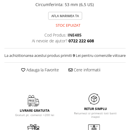
Circumferinta
:
53 mm (6,5 US)
AFLA MARIMEA TA
STOC EPUIZAT
Cod Produs:
INE485
Ai nevoie de ajutor?
0722 222 608
La achizitionarea acestui produs primiti
9
Lei pentru comenzile viitoare
Adauga la Favorite
Cere informatii
RETUR SIMPLU
LIVRARE GRATUITA
Returnezi si primesti toti banii
Gratuit pt. comenzi >200 lei
inapoi