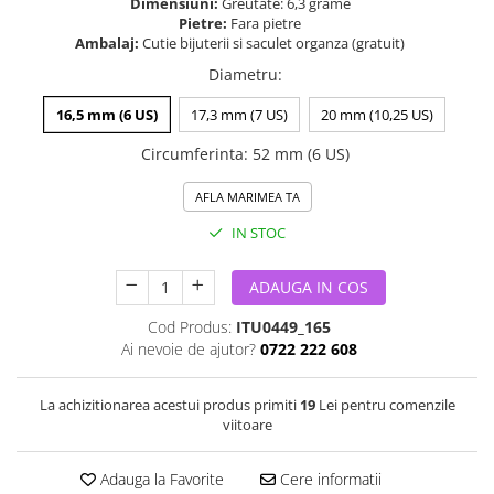
Dimensiuni:
Greutate: 6,3 grame
Pietre:
Fara pietre
Ambalaj:
Cutie bijuterii si saculet organza (gratuit)
Diametru
:
16,5 mm (6 US)
17,3 mm (7 US)
20 mm (10,25 US)
Circumferinta
:
52 mm (6 US)
AFLA MARIMEA TA
IN STOC
ADAUGA IN COS
Cod Produs:
ITU0449_165
Ai nevoie de ajutor?
0722 222 608
La achizitionarea acestui produs primiti
19
Lei pentru comenzile
viitoare
Adauga la Favorite
Cere informatii