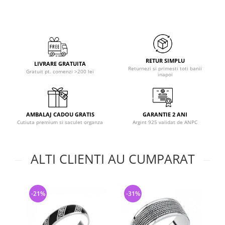
RETUR SIMPLU
LIVRARE GRATUITA
Returnezi si primesti toti banii
Gratuit pt. comenzi >200 lei
inapoi
AMBALAJ CADOU GRATIS
GARANTIE 2 ANI
Cutiuta premium si saculet organza
Argint 925 validat de ANPC
ALTI CLIENTI AU CUMPARAT
-21%
-31%
-