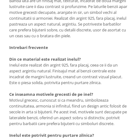
Banda lata are un finisaj mat, texturat, incadrat de doua margini
lustruite care ii dau contrast si profunzime. Pe laturile benzii apar
motive grecesti decupate, aranjate in sir, un simbol vechi al
continuitatii si armoniei. Realizat din argint 925, fara placaj, inelul
pastreaza un aspect natural, argintiu. Se potriveste barbatilor
care prefera bijuterii sobre, cu detalii discrete, usor de asortat cu
un ceas sau cu o bratara din piele.
Intrebari frecvente
Din ce material este realizat inelul?
Inelul este realizat din argint 925, fara placaj, ceea ce ii da un
aspect argintiu natural. Finisajul mat al benzii centrale este
incadrat de margini lustruite, creand un contrast vizual placut.
Este o piesa solida, potrivita pentru purtare zilnica.
Ce inseamna motivele grecesti de pe inel?
Motivul grecesc, cunoscut si ca meandru, simbolizeaza
continuitatea, armonia si infinitul, fiind un design antic folosit de
secole in arta si bijuterii. Pe acest inel, motivele sunt decupate pe
lateralele benzii, oferind un aspect sobru si distinctiv, potrivit
pentru barbatii care prefera bijuterii cu simboluri discrete.
Inelul este potrivit pentru purtare zilnica?