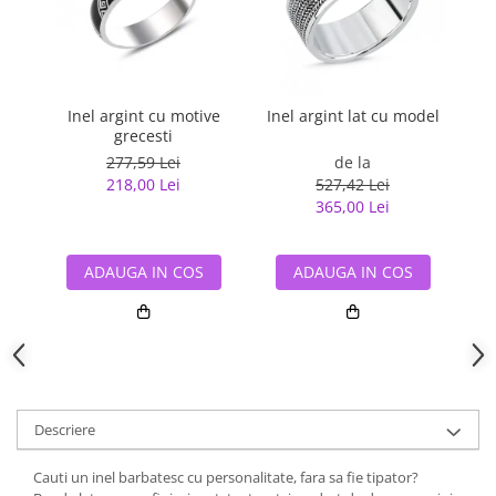
Inel argint cu motive
Inel argint lat cu model
Ine
grecesti
277,59 Lei
de la
218,00 Lei
527,42 Lei
365,00 Lei
ADAUGA IN COS
ADAUGA IN COS
Descriere
Cauti un inel barbatesc cu personalitate, fara sa fie tipator?