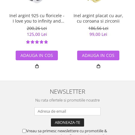
Inel argint 925 cu floricele -
Inel argint placat cu aur,
I love you to infinity and
cu coroana si zirconii
beyond - Be Nature
200,26 Lei
186,56 Lei
IST0055
125,00 Lei
99,00 Lei
ADAUGA IN COS
ADAUGA IN COS
NEWSLETTER
Nu rata ofertele si promotiile noastre
Vreau sa primesc newslettere cu promotiile &