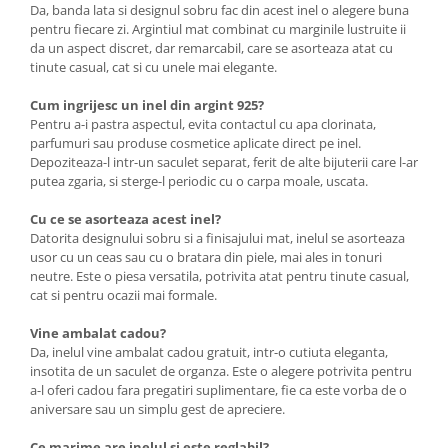
Da, banda lata si designul sobru fac din acest inel o alegere buna
pentru fiecare zi. Argintiul mat combinat cu marginile lustruite ii
da un aspect discret, dar remarcabil, care se asorteaza atat cu
tinute casual, cat si cu unele mai elegante.
Cum ingrijesc un inel din argint 925?
Pentru a-i pastra aspectul, evita contactul cu apa clorinata,
parfumuri sau produse cosmetice aplicate direct pe inel.
Depoziteaza-l intr-un saculet separat, ferit de alte bijuterii care l-ar
putea zgaria, si sterge-l periodic cu o carpa moale, uscata.
Cu ce se asorteaza acest inel?
Datorita designului sobru si a finisajului mat, inelul se asorteaza
usor cu un ceas sau cu o bratara din piele, mai ales in tonuri
neutre. Este o piesa versatila, potrivita atat pentru tinute casual,
cat si pentru ocazii mai formale.
Vine ambalat cadou?
Da, inelul vine ambalat cadou gratuit, intr-o cutiuta eleganta,
insotita de un saculet de organza. Este o alegere potrivita pentru
a-l oferi cadou fara pregatiri suplimentare, fie ca este vorba de o
aniversare sau un simplu gest de apreciere.
Ce marime are inelul si este reglabil?