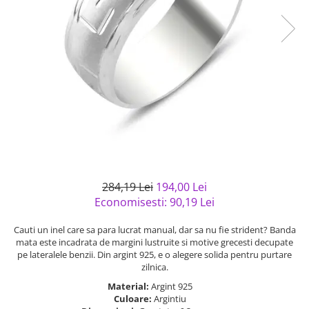
Bijuterii argint cu pietre
Pandantive mireasa
semipretioase
Bijuterii de Lux
Bijuterii argint placat cu aur
Bijuterii gotice si rock
Bijuterii argint cu diverse
Bijuterii Handmade
materiale
Bijuterii fantezie
Bijuterii argint cu murano
Casete si cutii de bijuterii
Bijuterii tungsten
Accesorii Piele
Cadouri
284,19 Lei
194,00 Lei
Solutii si lavete de curatare
Economisesti:
90,19
Lei
bijuterii argint
Cauti un inel care sa para lucrat manual, dar sa nu fie strident? Banda
mata este incadrata de margini lustruite si motive grecesti decupate
pe lateralele benzii. Din argint 925, e o alegere solida pentru purtare
zilnica.
Material:
Argint 925
Culoare:
Argintiu