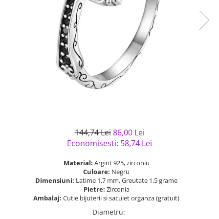
Bijuterii argint cu pietre
Pandantive mireasa
semipretioase
Bijuterii de Lux
Bijuterii argint placat cu aur
Bijuterii gotice si rock
Bijuterii argint cu diverse
Bijuterii Handmade
materiale
Bijuterii fantezie
Bijuterii argint cu murano
Casete si cutii de bijuterii
Bijuterii tungsten
Accesorii Piele
Cadouri
144,74 Lei
86,00 Lei
Solutii si lavete de curatare
Economisesti:
58,74
Lei
bijuterii argint
Material:
Argint 925, zirconiu
Culoare:
Negru
Dimensiuni:
Latime 1,7 mm, Greutate 1,5 grame
Pietre:
Zirconia
Ambalaj:
Cutie bijuterii si saculet organza (gratuit)
Diametru
: