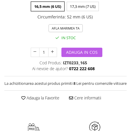
16,5 mm (6 US)
17,3 mm (7 US)
Circumferinta
:
52 mm (6 US)
AFLA MARIMEA TA
IN STOC
ADAUGA IN COS
Cod Produs:
IZT0233_165
Ai nevoie de ajutor?
0722 222 608
La achizitionarea acestui produs primiti
8
Lei pentru comenzile viitoare
Adauga la Favorite
Cere informatii