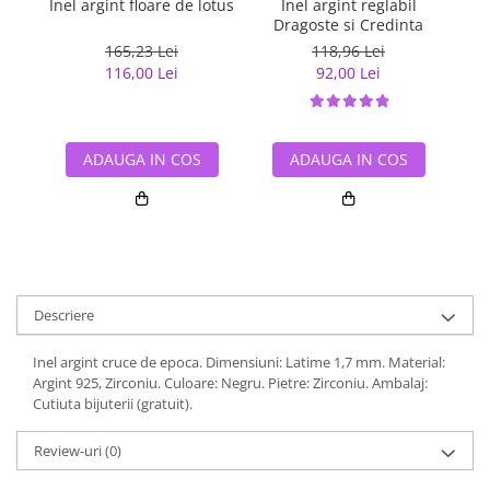
Inel argint floare de lotus
Inel argint reglabil
I
Dragoste si Credinta
165,23 Lei
118,96 Lei
116,00 Lei
92,00 Lei
ADAUGA IN COS
ADAUGA IN COS
Descriere
Inel argint cruce de epoca. Dimensiuni: Latime 1,7 mm. Material:
Argint 925, Zirconiu. Culoare: Negru. Pietre: Zirconiu. Ambalaj:
Cutiuta bijuterii (gratuit).
Review-uri
(0)