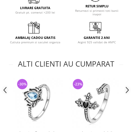
RETUR SIMPLU
LIVRARE GRATUITA
Returnezi si primesti toti banii
Gratuit pt. comenzi >200 lei
inapoi
AMBALAJ CADOU GRATIS
GARANTIE 2 ANI
Cutiuta premium si saculet organza
Argint 925 validat de ANPC
ALTI CLIENTI AU CUMPARAT
-30%
-23%
-