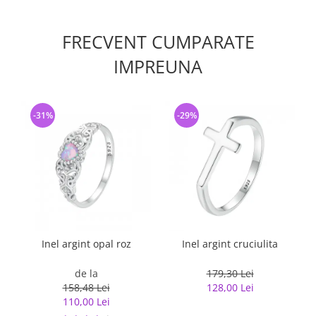
FRECVENT CUMPARATE
IMPREUNA
-31%
-29%
Inel argint opal roz
Inel argint cruciulita
de la
179,30 Lei
158,48 Lei
128,00 Lei
110,00 Lei