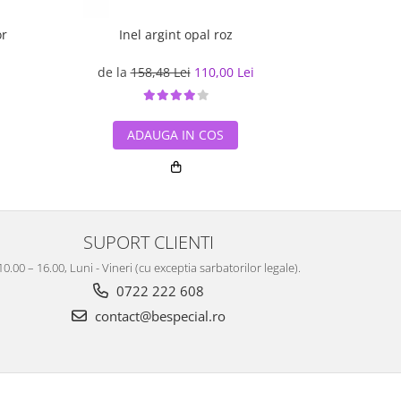
or
Inel argint opal roz
Inel 
de la
158,48 Lei
110,00 Lei
180,70
ADAUGA IN COS
ADA
SUPORT CLIENTI
10.00 – 16.00, Luni - Vineri (cu exceptia sarbatorilor legale).
0722 222 608
contact@bespecial.ro