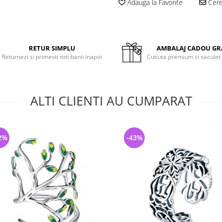
Adauga la Favorite
Cere 
RETUR SIMPLU
AMBALAJ CADOU GR
Returnezi si primesti toti banii inapoi
Cutiuta premium si saculet
ALTI CLIENTI AU CUMPARAT
2%
-43%