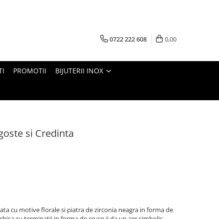
0722 222 608
0,00
TI
PROMOTII
BIJUTERII INOX
agoste si Credinta
ata cu motive florale si piatra de zirconia neagra in forma de
hisa cu terminatii in forma de cruce ii da un aer simbolic,