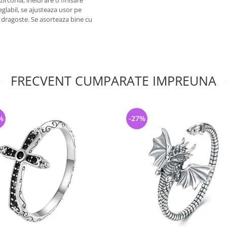
irconia, inelul are o finisare
eglabil, se ajusteaza usor pe
i dragoste. Se asorteaza bine cu
FRECVENT CUMPARATE IMPREUNA
%
-27%