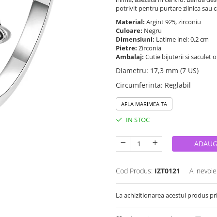
potrivit pentru purtare zilnica sau c
Material:
Argint 925, zirconiu
Culoare:
Negru
Dimensiuni:
Latime inel: 0,2 cm
Pietre:
Zirconia
Ambalaj:
Cutie bijuterii si saculet 
Diametru
:
17,3 mm (7 US)
Circumferinta
:
Reglabil
AFLA MARIMEA TA
IN STOC
ADAUG
Cod Produs:
IZT0121
Ai nevoie
La achizitionarea acestui produs pr