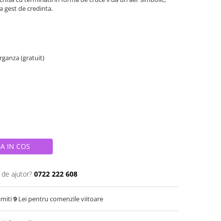
a gest de credinta.
organza (gratuit)
A IN COS
 de ajutor?
0722 222 608
imiti
9
Lei pentru comenzile viitoare