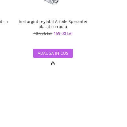
at cu
Inel argint reglabil Aripile Sperantei
Inel argint reglab
placat cu rodiu
cu ro
407,76 Lei
159,00 Lei
204,89 L
ADAUGA IN COS
ADAUG