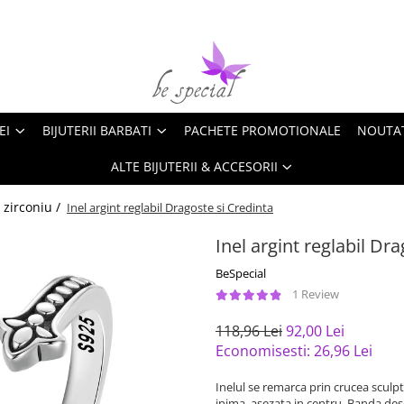
EI
BIJUTERII BARBATI
PACHETE PROMOTIONALE
NOUTA
ALTE BIJUTERII & ACCESORII
 zirconiu /
Inel argint reglabil Dragoste si Credinta
Inel argint reglabil Dr
BeSpecial
1 Review
118,96 Lei
92,00 Lei
Economisesti:
26,96
Lei
Inelul se remarca prin crucea sculpt
inima, asezata in centru. Banda desc