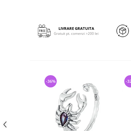
LIVRARE GRATUITA
Gratuit pt. comenzi >200 lei
-36%
-3