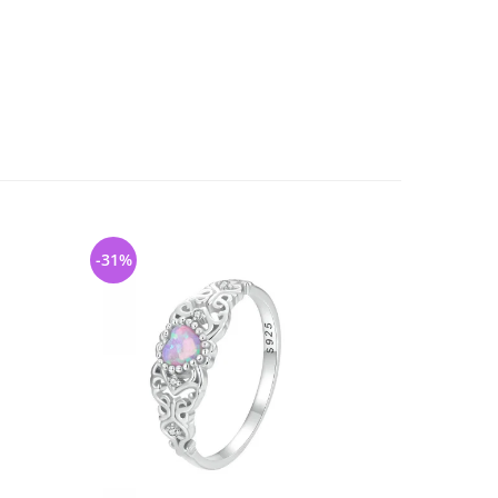
-31%
-41%