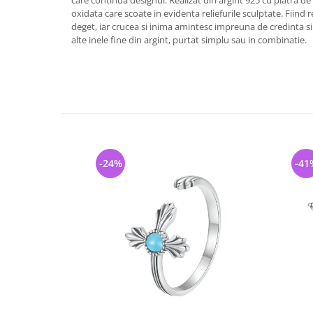
care continua designul. Realizat din argint 925 cu piatra de z
oxidata care scoate in evidenta reliefurile sculptate. Fiind r
deget, iar crucea si inima amintesc impreuna de credinta s
alte inele fine din argint, purtat simplu sau in combinatie.
-24%
-41