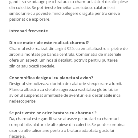
gandit sa se adauge pe o bratara cu charmuri alaturi de alte piese
din colectie. Se potriveste femeilor care iubesc calatoriile si
simbolurile cu poveste, fiind o alegere draguta pentru cineva
pasionat de explorare.
Intrebari frecvente
Din ce materiale este realizat charmul?
Charmul este realizat din argint 925, cu email albastru si pietre de
zirconia montate pe banda centrala. Combinatia de materiale
ofera un aspect luminos si detaliat, potrivit pentru purtarea
zilnica sau ocazii speciale.
Ce semnifica designul cu planeta si avion?
Designul simbolizeaza dorinta de calatorie si explorare a lumii.
Planeta albastra cu stelute sugereaza vastitatea globului, iar
avionul suspendat aminteste de aventurile si destinatiile inca
nedescoperite.
Se potriveste pe orice bratara cu charmuri?
Da, charmul este gandit sa se ataseze pe bratari cu charmuri
compatibile, alaturi de alte piese din colectie. Se poate combina
usor cu alte talismane pentru o bratara adaptata gustului
fiecareia.