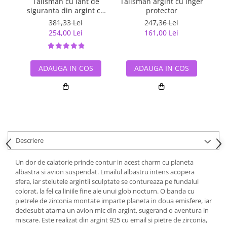
Talisman cu lant de
Talisman argint cu inger
Tal
siguranta din argint cu
protector
inimioara placat cu rodiu
381,33 Lei
247,36 Lei
254,00 Lei
161,00 Lei
ADAUGA IN COS
ADAUGA IN COS
Descriere
Un dor de calatorie prinde contur in acest charm cu planeta
albastra si avion suspendat. Emailul albastru intens acopera
sfera, iar stelutele argintii sculptate se contureaza pe fundalul
colorat, la fel ca liniile fine ale unui glob nocturn. O banda cu
pietrele de zirconia montate imparte planeta in doua emisfere, iar
dedesubt atarna un avion mic din argint, sugerand o aventura in
miscare. Este realizat din argint 925 cu email si pietre de zirconia,