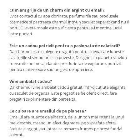
Cum am grija de un charm din argint cu email?
Evita contactul cu apa clorinata, parfumurile sau produsele
cosmetice si pastreaza charmul intr-un saculet separat cand nu il
porti. O laveta moale este suficienta pentru a-i mentine luciul
intre purtari.
Este un cadou potrivit pentru o pasionata de calatorii?
Da, charmul este o alegere draguta pentru cineva care iubeste
calatoriile si simbolurile cu poveste. Designul cu planeta si avion
transmite un mesaj clar despre dorinta de explorare, potrivit
pentru o aniversare sau un gest de apreciere.
Vine ambalat cadou?
Da, charmul vine ambalat cadou gratuit, intr-o cutiuta eleganta
cu saculet de organza. Este pregatit sa fie oferit direct, fara
pregatiri suplimentare din partea ta.
Ce culoare are emailul de pe planeta?
Emailul are nuante de albastru, de la un ton mai intens la unul
mai deschis, creand un efect degradeu pe suprafata sferei.
Stelutele argintii sculptate se remarca frumos pe acest fundal
colorat.