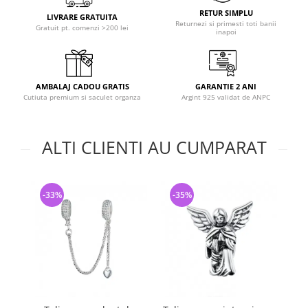
RETUR SIMPLU
LIVRARE GRATUITA
Returnezi si primesti toti banii
Gratuit pt. comenzi >200 lei
inapoi
AMBALAJ CADOU GRATIS
GARANTIE 2 ANI
Cutiuta premium si saculet organza
Argint 925 validat de ANPC
ALTI CLIENTI AU CUMPARAT
-33%
-35%
-