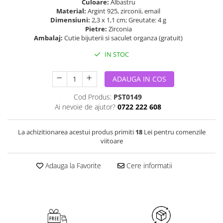
Culoare:
Albastru
Material:
Argint 925, zirconii, email
Dimensiuni:
2,3 x 1,1 cm; Greutate: 4 g
Pietre:
Zirconia
Ambalaj:
Cutie bijuterii si saculet organza (gratuit)
IN STOC
ADAUGA IN COS
Cod Produs:
PST0149
Ai nevoie de ajutor?
0722 222 608
La achizitionarea acestui produs primiti
18
Lei pentru comenzile
viitoare
Adauga la Favorite
Cere informatii