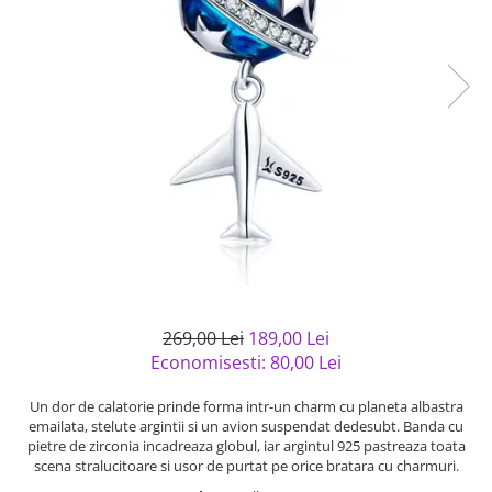
Bijuterii argint cu pietre
Pandantive mireasa
semipretioase
Bijuterii de Lux
Bijuterii argint placat cu aur
Bijuterii gotice si rock
Bijuterii argint cu diverse
Bijuterii Handmade
materiale
Bijuterii fantezie
Bijuterii argint cu murano
Casete si cutii de bijuterii
Bijuterii tungsten
Accesorii Piele
Cadouri
Solutii si lavete de curatare
bijuterii argint
269,00 Lei
189,00 Lei
Economisesti:
80,00
Lei
Un dor de calatorie prinde forma intr-un charm cu planeta albastra
emailata, stelute argintii si un avion suspendat dedesubt. Banda cu
pietre de zirconia incadreaza globul, iar argintul 925 pastreaza toata
scena stralucitoare si usor de purtat pe orice bratara cu charmuri.