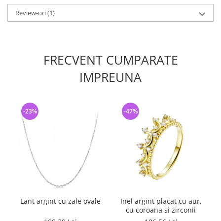
Review-uri
(1)
FRECVENT CUMPARATE
IMPREUNA
-23%
-47%
Lant argint cu zale ovale
Inel argint placat cu aur,
I
cu coroana si zirconii