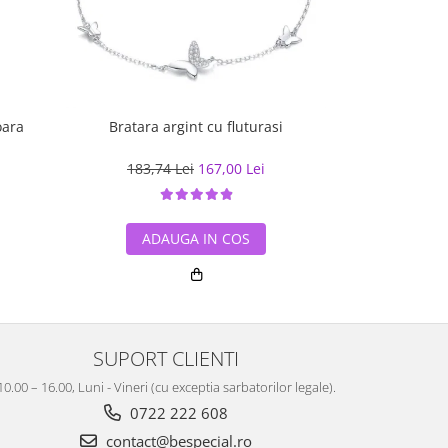
oara
Bratara argint cu fluturasi
Inel argint 925
rosie - I
183,74 Lei
167,00 Lei
170,5
ADAUGA IN COS
ADA
SUPORT CLIENTI
10.00 – 16.00, Luni - Vineri (cu exceptia sarbatorilor legale).
0722 222 608
contact@bespecial.ro