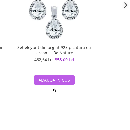
ii
Set elegant din argint 925 picatura cu
Cercei argint 
zirconii - Be Nature
462,64 Lei
358,00 Lei
419,22 L
ADAUGA IN COS
ADAUG