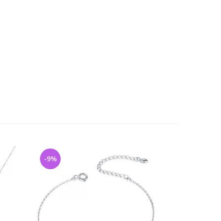
-9%
-42%