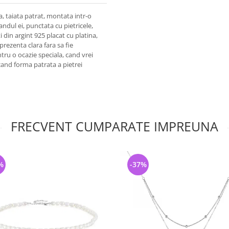
a, taiata patrat, montata intr-o
andul ei, punctata cu pietricele,
i din argint 925 placat cu platina,
prezenta clara fara sa fie
entru o ocazie speciala, cand vrei
 cand forma patrata a pietrei
FRECVENT CUMPARATE IMPREUNA
%
-37%