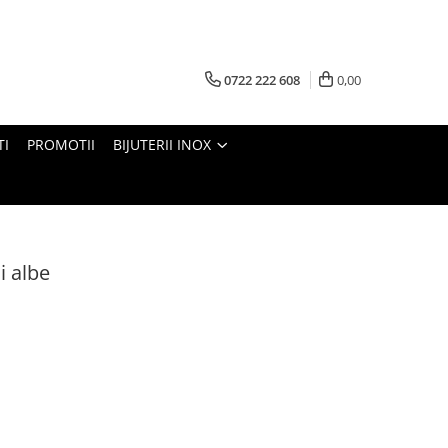
0722 222 608
0,00
TI
PROMOTII
BIJUTERII INOX
i albe