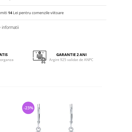
imiti
14
Lei pentru comenzile viitoare
informatii
ATIS
GARANTIE 2 ANI
 organza
Argint 925 validat de ANPC
-23%
-48%