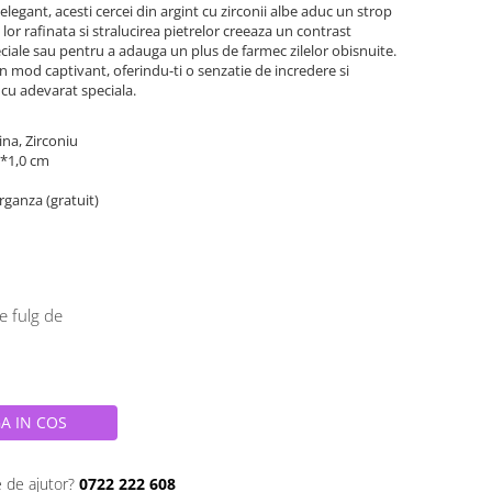
elegant, acesti cercei din argint cu zirconii albe aduc un strop
 lor rafinata si stralucirea pietrelor creeaza un contrast
peciale sau pentru a adauga un plus de farmec zilelor obisnuite.
-un mod captivant, oferindu-ti o senzatie de incredere si
 cu adevarat speciala.
tina, Zirconiu
8*1,0 cm
organza (gratuit)
e fulg de
A IN COS
e de ajutor?
0722 222 608