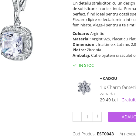
Un detaliu stralucitor, cu un design 
de sofisticare in orice tinuta. Forma
perfect, fiind ideal pentru ocazii s
Fiecare clipire reflecta lumina intr
feminitate. Alege-i pentru a te simti
Culoare:
Argintiu
Material:
Argint 925, Placat cu Pla
Dimensiuni:
Inaltime x Latime: 2,
Pietre:
Zirconia
Ambalaj:
Cutie bijuterii si saculet 
IN STOC
+ CADOU
1 x Charm fantezi
zapada
29,49 Lei
Gratuit
ADAUG
Cod Produs:
EST0043
Ai nevoi