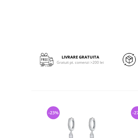
LIVRARE GRATUITA
Gratuit pt. comenzi >200 lei
-23%
-2