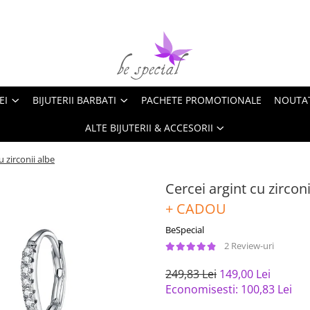
EI
BIJUTERII BARBATI
PACHETE PROMOTIONALE
NOUTA
ALTE BIJUTERII & ACCESORII
u zirconii albe
Cercei argint cu zirconi
+ CADOU
BeSpecial
2 Review-uri
249,83 Lei
149,00 Lei
Economisesti:
100,83
Lei