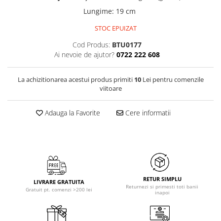
Lungime
:
19 cm
STOC EPUIZAT
Cod Produs:
BTU0177
Ai nevoie de ajutor?
0722 222 608
La achizitionarea acestui produs primiti
10
Lei pentru comenzile
viitoare
Adauga la Favorite
Cere informatii
RETUR SIMPLU
LIVRARE GRATUITA
Returnezi si primesti toti banii
Gratuit pt. comenzi >200 lei
inapoi