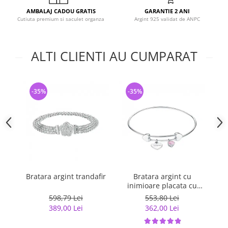
AMBALAJ CADOU GRATIS
GARANTIE 2 ANI
Cutiuta premium si saculet organza
Argint 925 validat de ANPC
ALTI CLIENTI AU CUMPARAT
-35%
-35%
-
Bratara argint trandafir
Bratara argint cu
inimioare placata cu
rodiu
598,79 Lei
553,80 Lei
389,00 Lei
362,00 Lei