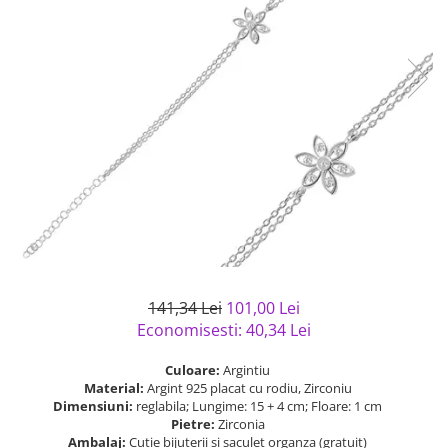
Bijuterii argint cu pietre
Pandantive mireasa
semipretioase
Bijuterii de Lux
Bijuterii argint placat cu aur
Bijuterii gotice si rock
Bijuterii argint cu diverse
Bijuterii Handmade
materiale
Bijuterii fantezie
Bijuterii argint cu murano
Casete si cutii de bijuterii
Bijuterii tungsten
Accesorii Piele
Cadouri
Solutii si lavete de curatare
bijuterii argint
141,34 Lei
101,00 Lei
Economisesti:
40,34
Lei
Culoare:
Argintiu
Material:
Argint 925 placat cu rodiu, Zirconiu
Dimensiuni:
reglabila; Lungime: 15 + 4 cm; Floare: 1 cm
Pietre:
Zirconia
Ambalaj:
Cutie bijuterii si saculet organza (gratuit)