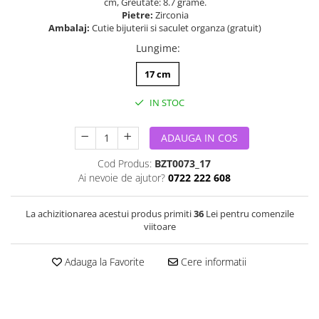
cm, Greutate: 8.7 grame.
Pietre:
Zirconia
Ambalaj:
Cutie bijuterii si saculet organza (gratuit)
Lungime
:
17 cm
IN STOC
ADAUGA IN COS
Cod Produs:
BZT0073_17
Ai nevoie de ajutor?
0722 222 608
La achizitionarea acestui produs primiti
36
Lei pentru comenzile
viitoare
Adauga la Favorite
Cere informatii