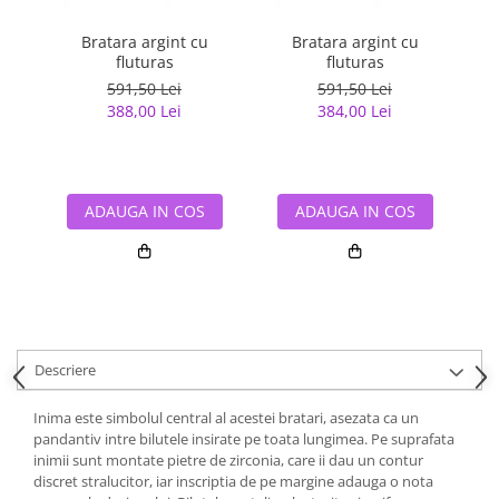
Bratara argint cu
Bratara argint cu
fluturas
fluturas
591,50 Lei
591,50 Lei
388,00 Lei
384,00 Lei
ADAUGA IN COS
ADAUGA IN COS
Descriere
Inima este simbolul central al acestei bratari, asezata ca un
pandantiv intre bilutele insirate pe toata lungimea. Pe suprafata
inimii sunt montate pietre de zirconia, care ii dau un contur
discret stralucitor, iar inscriptia de pe margine adauga o nota