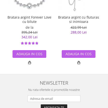
Bratara argint Forever Love
Bratara argint cu fluturas
P
cu bilute
si inimioara
de la
422,99 Lei
395,24 Lei
288,00 Lei
342,00 Lei
ADAUGA IN COS
ADAUGA IN COS
NEWSLETTER
Nu rata ofertele si promotiile noastre