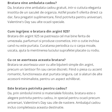
Bratara vine ambalata cadou?
Da, bratara vine ambalata cadou gratuit, intr-o cutiuta eleganta
insotita de un saculet de organza. Astfel poate fi oferita direct ca
dar, fara pregatiri suplimentare, fiind potrivita pentru aniversari,
Valentine's Day sau alte ocazii speciale.
Cum ingrijesc o bratara din argint 925?
Bratara din argint 925 se pastreaza cel mai bine ferita de
umezeala, parfumuri si produse cosmetice, intr-o cutie inchisa
cand nu este purtata. Curatarea periodica cu o carpa moale,
uscata, ajuta la mentinerea luciului suprafetei placate cu rodiu.
Cu ce se asorteaza aceasta bratara?
Bratara se asorteaza usor cu alte bijuterii simple din argint,
precum un lantisor fin sau cercei discreti. Fiind o piesa cu accent
romantic, functioneaza atat purtata singura, cat si alaturi de alte
accesorii minimaliste, pentru un aspect echilibrat.
Este bratara potrivita pentru cadou?
Da, prin simbolul inimii si materialele folosite, bratara este o
alegere potrivita pentru cadou, in special pentru ocazii precum
aniversari, Valentine's Day sau zile de nastere. Ambalajul cadou
inclus completeaza aceasta destinatie.