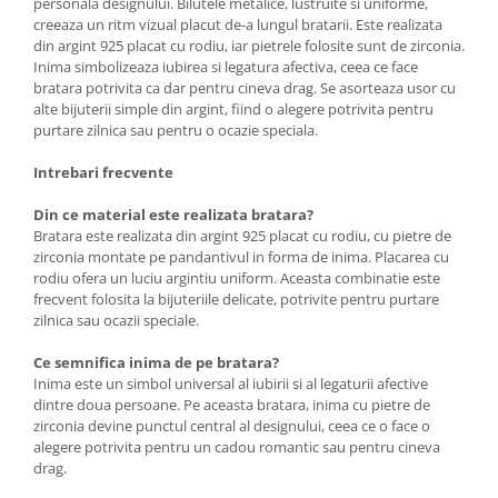
personala designului. Bilutele metalice, lustruite si uniforme,
creeaza un ritm vizual placut de-a lungul bratarii. Este realizata
din argint 925 placat cu rodiu, iar pietrele folosite sunt de zirconia.
Inima simbolizeaza iubirea si legatura afectiva, ceea ce face
bratara potrivita ca dar pentru cineva drag. Se asorteaza usor cu
alte bijuterii simple din argint, fiind o alegere potrivita pentru
purtare zilnica sau pentru o ocazie speciala.
Intrebari frecvente
Din ce material este realizata bratara?
Bratara este realizata din argint 925 placat cu rodiu, cu pietre de
zirconia montate pe pandantivul in forma de inima. Placarea cu
rodiu ofera un luciu argintiu uniform. Aceasta combinatie este
frecvent folosita la bijuteriile delicate, potrivite pentru purtare
zilnica sau ocazii speciale.
Ce semnifica inima de pe bratara?
Inima este un simbol universal al iubirii si al legaturii afective
dintre doua persoane. Pe aceasta bratara, inima cu pietre de
zirconia devine punctul central al designului, ceea ce o face o
alegere potrivita pentru un cadou romantic sau pentru cineva
drag.