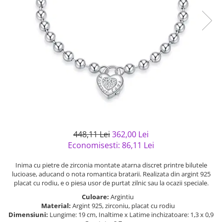
Bijuterii argint cu pietre
Pandantive mireasa
semipretioase
Bijuterii de Lux
Bijuterii argint placat cu aur
Bijuterii gotice si rock
Bijuterii argint cu diverse
Bijuterii Handmade
materiale
Bijuterii fantezie
Bijuterii argint cu murano
Casete si cutii de bijuterii
Bijuterii tungsten
Accesorii Piele
Cadouri
448,11 Lei
362,00 Lei
Solutii si lavete de curatare
Economisesti:
86,11
Lei
bijuterii argint
Inima cu pietre de zirconia montate atarna discret printre bilutele
lucioase, aducand o nota romantica bratarii. Realizata din argint 925
placat cu rodiu, e o piesa usor de purtat zilnic sau la ocazii speciale.
Culoare:
Argintiu
Material:
Argint 925, zirconiu, placat cu rodiu
Dimensiuni:
Lungime: 19 cm, Inaltime x Latime inchizatoare: 1,3 x 0,9