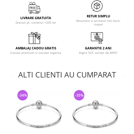
RETUR SIMPLU
LIVRARE GRATUITA
Returnezi si primesti toti banii
Gratuit pt. comenzi >200 lei
inapoi
AMBALAJ CADOU GRATIS
GARANTIE 2 ANI
Cutiuta premium si saculet organza
Argint 925 validat de ANPC
ALTI CLIENTI AU CUMPARAT
-34%
-35%
-