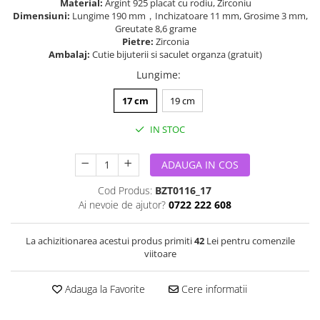
Material:
Argint 925 placat cu rodiu, Zirconiu
Dimensiuni:
Lungime 190 mm，Inchizatoare 11 mm, Grosime 3 mm,
Greutate 8,6 grame
Pietre:
Zirconia
Ambalaj:
Cutie bijuterii si saculet organza (gratuit)
Lungime
:
17 cm
19 cm
IN STOC
ADAUGA IN COS
Cod Produs:
BZT0116_17
Ai nevoie de ajutor?
0722 222 608
La achizitionarea acestui produs primiti
42
Lei pentru comenzile
viitoare
Adauga la Favorite
Cere informatii