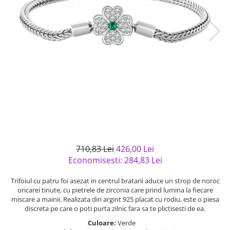
Bijuterii argint cu pietre
Pandantive mireasa
semipretioase
Bijuterii de Lux
Bijuterii argint placat cu aur
Bijuterii gotice si rock
Bijuterii argint cu diverse
Bijuterii Handmade
materiale
Bijuterii fantezie
Bijuterii argint cu murano
Casete si cutii de bijuterii
Bijuterii tungsten
Accesorii Piele
Cadouri
Solutii si lavete de curatare
710,83 Lei
426,00 Lei
bijuterii argint
Economisesti:
284,83
Lei
Trifoiul cu patru foi asezat in centrul bratarii aduce un strop de noroc
oricarei tinute, cu pietrele de zirconia care prind lumina la fiecare
miscare a mainii. Realizata din argint 925 placat cu rodiu, este o piesa
discreta pe care o poti purta zilnic fara sa te plictisesti de ea.
Culoare:
Verde