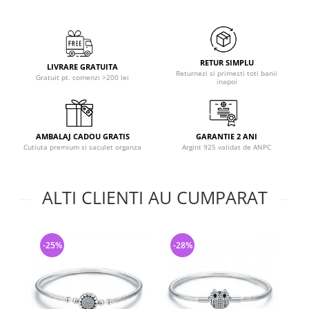
RETUR SIMPLU
LIVRARE GRATUITA
Returnezi si primesti toti banii
Gratuit pt. comenzi >200 lei
inapoi
AMBALAJ CADOU GRATIS
GARANTIE 2 ANI
Cutiuta premium si saculet organza
Argint 925 validat de ANPC
ALTI CLIENTI AU CUMPARAT
-25%
-28%
-