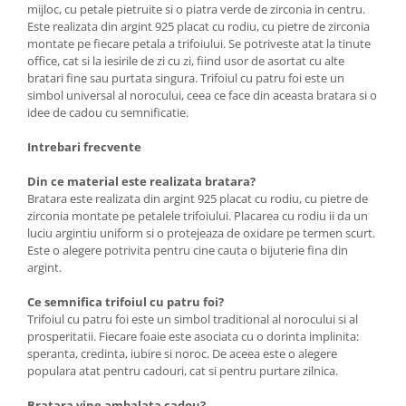
mijloc, cu petale pietruite si o piatra verde de zirconia in centru.
Este realizata din argint 925 placat cu rodiu, cu pietre de zirconia
montate pe fiecare petala a trifoiului. Se potriveste atat la tinute
office, cat si la iesirile de zi cu zi, fiind usor de asortat cu alte
bratari fine sau purtata singura. Trifoiul cu patru foi este un
simbol universal al norocului, ceea ce face din aceasta bratara si o
idee de cadou cu semnificatie.
Intrebari frecvente
Din ce material este realizata bratara?
Bratara este realizata din argint 925 placat cu rodiu, cu pietre de
zirconia montate pe petalele trifoiului. Placarea cu rodiu ii da un
luciu argintiu uniform si o protejeaza de oxidare pe termen scurt.
Este o alegere potrivita pentru cine cauta o bijuterie fina din
argint.
Ce semnifica trifoiul cu patru foi?
Trifoiul cu patru foi este un simbol traditional al norocului si al
prosperitatii. Fiecare foaie este asociata cu o dorinta implinita:
speranta, credinta, iubire si noroc. De aceea este o alegere
populara atat pentru cadouri, cat si pentru purtare zilnica.
Bratara vine ambalata cadou?