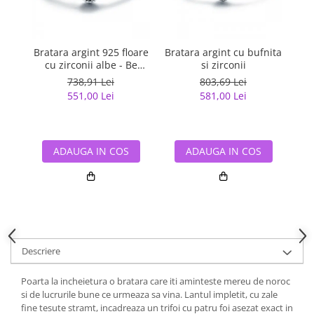
Bratara argint 925 floare
Bratara argint cu bufnita
Br
cu zirconii albe - Be
si zirconii
Nature BST0031
738,91 Lei
803,69 Lei
551,00 Lei
581,00 Lei
ADAUGA IN COS
ADAUGA IN COS
Descriere
Poarta la incheietura o bratara care iti aminteste mereu de noroc
si de lucrurile bune ce urmeaza sa vina. Lantul impletit, cu zale
fine tesute stramt, incadreaza un trifoi cu patru foi asezat exact in