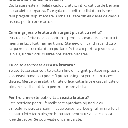
Da, bratara este ambalata cadou gratuit, intr-o cutiuta de bijuterii
cu saculet de organza. Este gata de oferit imediat dupa livrare,
fara pregatiri suplimentare. Ambalajul face din ea o idee de cadou
usoara pentru orice ocazie.
Cum ingrijesc o bratara din argint placat cu rodiu?
Pastreaz-o ferita de apa, parfum si produse cosmetice pentru a-i
mentine luciul cat mai mult timp. Sterge-o din cand in cand cu o
carpa moale, uscata, dupa purtare. Evita sa o porti la piscina sau
la plaja, unde clorul si sarea pot afecta placarea.
Cu ce se asorteaza aceasta bratara?
Se asorteaza usor cu alte bratari fine din argint, purtate impreuna
la aceeasi mana, sau poate fi purtata singura pentru un aspect
discret. Merge bine atat la tinute office, cat si la cele casual. Este o
piesa versatila, potrivita pentru purtare zilnica.
Pentru cine este potrivita aceasta bratara?
Este potrivita pentru femeile care apreciaza bijuteriile cu
simboluri discrete si semnificatie personala. Designul fin si trifoiul
cu patru foi o fac o alegere buna atat pentru uz zilnic, cat si ca
idee de cadou. Se potriveste oricarei varste.