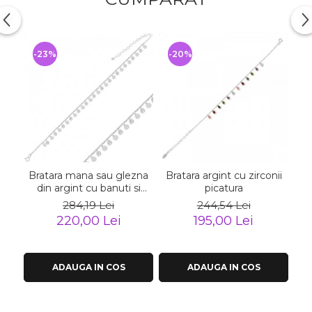
-23%
-20%
-
Bratara mana sau glezna
Bratara argint cu zirconii
din argint cu banuti si
picatura
zirconii
284,19 Lei
244,54 Lei
220,00 Lei
195,00 Lei
ADAUGA IN COS
ADAUGA IN COS