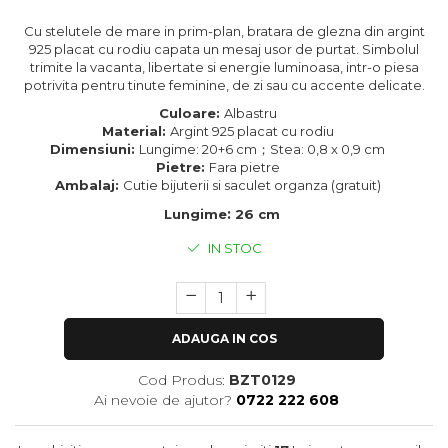
Cu stelutele de mare in prim-plan, bratara de glezna din argint
925 placat cu rodiu capata un mesaj usor de purtat. Simbolul
trimite la vacanta, libertate si energie luminoasa, intr-o piesa
potrivita pentru tinute feminine, de zi sau cu accente delicate.
Culoare:
Albastru
Material:
Argint 925 placat cu rodiu
Dimensiuni:
Lungime: 20+6 cm；Stea: 0,8 x 0,9 cm
Pietre:
Fara pietre
Ambalaj:
Cutie bijuterii si saculet organza (gratuit)
:
Lungime
26 cm
IN STOC
ADAUGA IN COS
Cod Produs:
BZT0129
Ai nevoie de ajutor?
0722 222 608