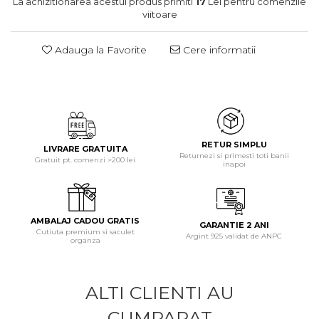
La achizitionarea acestui produs primiti
17
Lei pentru comenzile
viitoare
Adauga la Favorite
Cere informatii
RETUR SIMPLU
LIVRARE GRATUITA
Returnezi si primesti toti banii
Gratuit pt. comenzi >200 lei
inapoi
AMBALAJ CADOU GRATIS
GARANTIE 2 ANI
Cutiuta premium si saculet
Argint 925 validat de ANPC
organza
ALTI CLIENTI AU
CUMPARAT