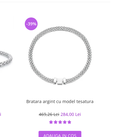
-39%
-31%
Bratara argint cu model tesatura
Bratara
i
469,26 Lei
284,00 Lei
141,9
ADAUGA IN COS
ADA