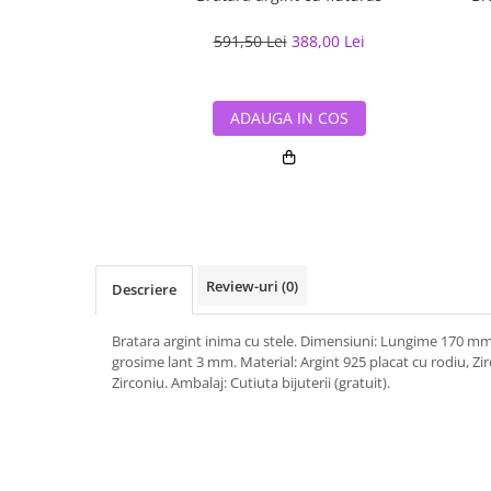
591,50 Lei
388,00 Lei
ADAUGA IN COS
Review-uri
(0)
Descriere
Bratara argint inima cu stele. Dimensiuni: Lungime 170 
grosime lant 3 mm. Material: Argint 925 placat cu rodiu, Zirc
Zirconiu. Ambalaj: Cutiuta bijuterii (gratuit).