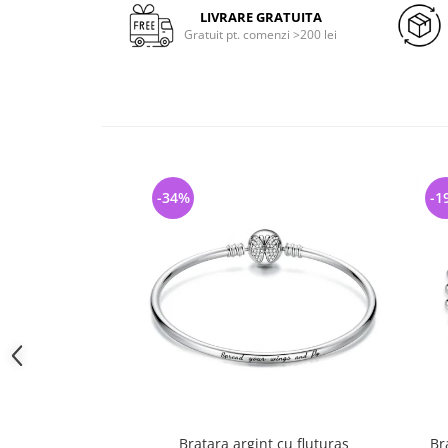
LIVRARE GRATUITA
Gratuit pt. comenzi >200 lei
-34%
-1
Bratara argint cu fluturas
Br