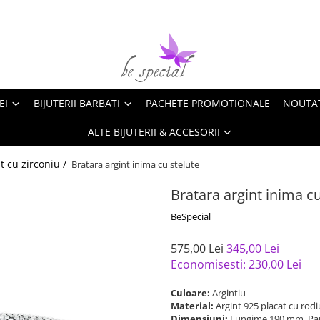
EI
BIJUTERII BARBATI
PACHETE PROMOTIONALE
NOUTA
ALTE BIJUTERII & ACCESORII
nt cu zirconiu /
Bratara argint inima cu stelute
Bratara argint inima cu
BeSpecial
575,00 Lei
345,00 Lei
Economisesti:
230,00
Lei
Culoare:
Argintiu
Material:
Argint 925 placat cu rodi
Dimensiuni:
Lungime 190 mm, Pan