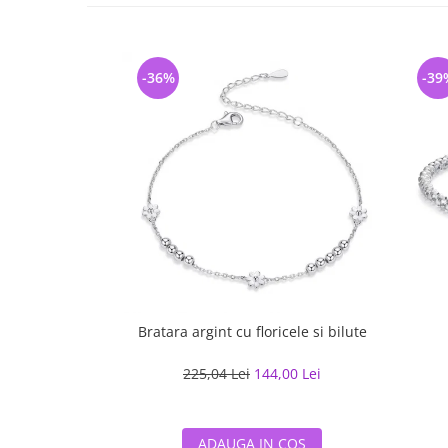
-36%
-39
Bratara argint cu floricele si bilute
225,04 Lei
144,00 Lei
ADAUGA IN COS