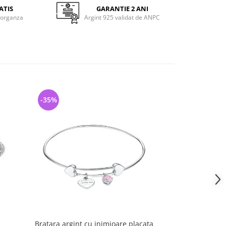
ATIS
GARANTIE 2 ANI
 organza
Argint 925 validat de ANPC
-35%
-40%
Bratara argint cu inimioare placata
Bratara argint 