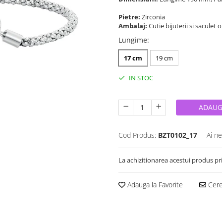
Pietre:
Zirconia
Ambalaj:
Cutie bijuterii si saculet 
Lungime
:
17 cm
19 cm
IN STOC
ADAUG
Cod Produs:
BZT0102_17
Ai ne
La achizitionarea acestui produs pr
Adauga la Favorite
Cere 