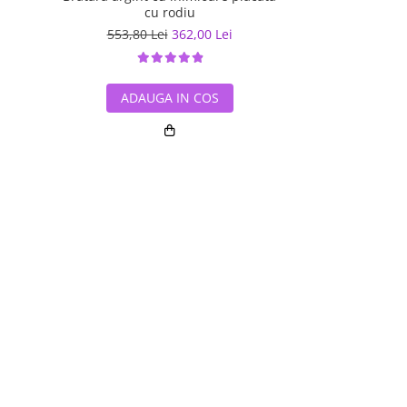
cu rodiu
553,80 Lei
362,00 Lei
de la
710,8
ADAUGA IN COS
ADAUG