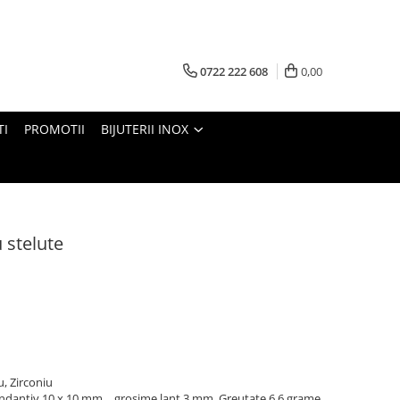
0722 222 608
0,00
TI
PROMOTII
BIJUTERII INOX
 stelute
u, Zirconiu
dantiv 10 x 10 mm，grosime lant 3 mm, Greutate 6,6 grame