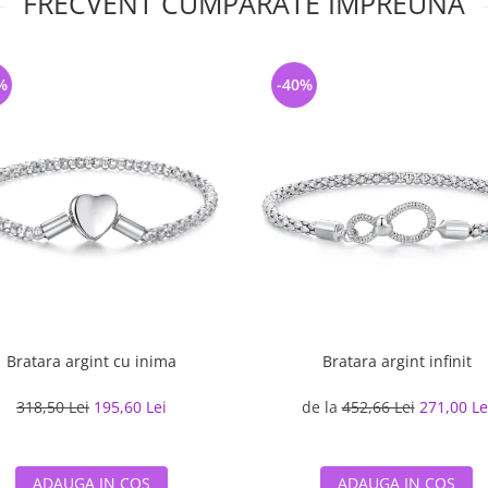
FRECVENT CUMPARATE IMPREUNA
%
-40%
Bratara argint cu inima
Bratara argint infinit
318,50 Lei
195,60 Lei
de la
452,66 Lei
271,00 Le
ADAUGA IN COS
ADAUGA IN COS