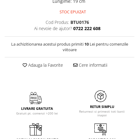
Lungime
:
19 cm
STOC EPUIZAT
Cod Produs:
BTU0176
Ai nevoie de ajutor?
0722 222 608
La achizitionarea acestui produs primiti
10
Lei pentru comenzile
viitoare
Adauga la Favorite
Cere informatii
RETUR SIMPLU
LIVRARE GRATUITA
Returnezi si primesti toti banii
Gratuit pt. comenzi >200 lei
inapoi