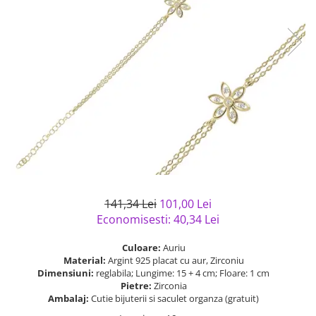
Bijuterii argint cu pietre
Pandantive mireasa
semipretioase
Bijuterii de Lux
Bijuterii argint placat cu aur
Bijuterii gotice si rock
Bijuterii argint cu diverse
Bijuterii Handmade
materiale
Bijuterii fantezie
Bijuterii argint cu murano
Casete si cutii de bijuterii
Bijuterii tungsten
Accesorii Piele
Cadouri
Solutii si lavete de curatare
141,34 Lei
101,00 Lei
bijuterii argint
Economisesti:
40,34
Lei
Culoare:
Auriu
Material:
Argint 925 placat cu aur, Zirconiu
Dimensiuni:
reglabila; Lungime: 15 + 4 cm; Floare: 1 cm
Pietre:
Zirconia
Ambalaj:
Cutie bijuterii si saculet organza (gratuit)