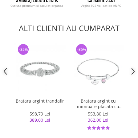
AMBALAJ CADOU GRATIS
GARANTIE 2 ANI
Cutiuta premium si saculet organza
Argint 925 validat de ANPC
ALTI CLIENTI AU CUMPARAT
-35%
-35%
-
Bratara argint trandafir
Bratara argint cu
inimioare placata cu
rodiu
598,79 Lei
553,80 Lei
389,00 Lei
362,00 Lei