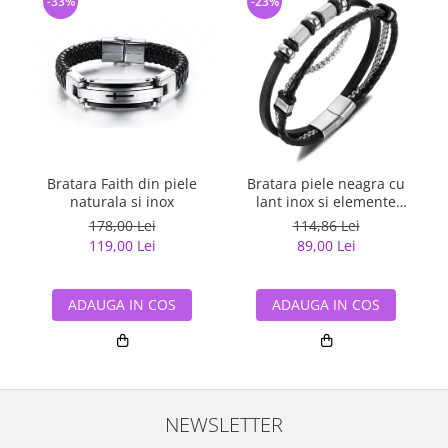
-33%
-23%
Bratara Faith din piele
Bratara piele neagra cu
naturala si inox
lant inox si elemente
î
metalice – Stil modern
178,00 Lei
114,86 Lei
masculin
119,00 Lei
89,00 Lei
ADAUGA IN COS
ADAUGA IN COS
NEWSLETTER