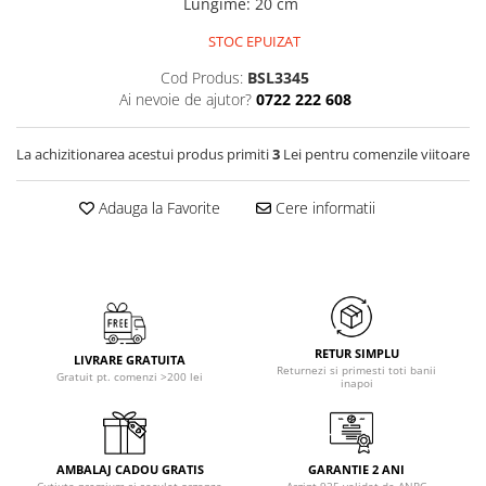
Lungime
:
20 cm
STOC EPUIZAT
Cod Produs:
BSL3345
Ai nevoie de ajutor?
0722 222 608
La achizitionarea acestui produs primiti
3
Lei pentru comenzile viitoare
Adauga la Favorite
Cere informatii
RETUR SIMPLU
LIVRARE GRATUITA
Returnezi si primesti toti banii
Gratuit pt. comenzi >200 lei
inapoi
AMBALAJ CADOU GRATIS
GARANTIE 2 ANI