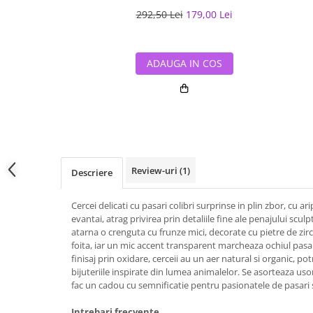
292,50 Lei
179,00 Lei
ADAUGA IN COS
Review-uri
(1)
Descriere
Cercei delicati cu pasari colibri surprinse in plin zbor, cu ar
evantai, atrag privirea prin detaliile fine ale penajului scul
atarna o crenguta cu frunze mici, decorate cu pietre de zir
foita, iar un mic accent transparent marcheaza ochiul pasari
finisaj prin oxidare, cerceii au un aer natural si organic, po
bijuteriile inspirate din lumea animalelor. Se asorteaza usor
fac un cadou cu semnificatie pentru pasionatele de pasari 
Intrebari frecvente