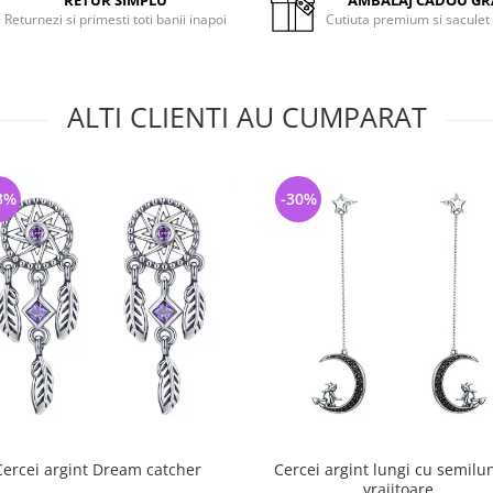
RETUR SIMPLU
AMBALAJ CADOU GR
Returnezi si primesti toti banii inapoi
Cutiuta premium si saculet
ALTI CLIENTI AU CUMPARAT
3%
-30%
Cercei argint Dream catcher
Cercei argint lungi cu semilun
vrajitoare