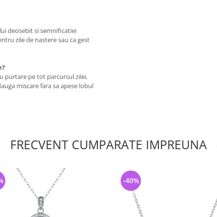
ui deosebit si semnificatiei
pentru zile de nastere sau ca gest
e?
u purtare pe tot parcursul zilei.
auga miscare fara sa apese lobul
FRECVENT CUMPARATE IMPREUNA
%
-40%