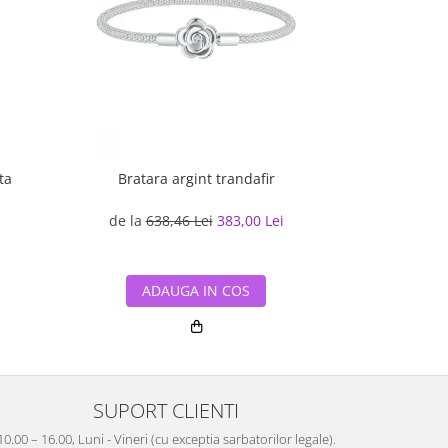
ta
Bratara argint trandafir
Colier argint 
pe
de la
638,46 Lei
383,00 Lei
391,30
ADAUGA IN COS
ADA
SUPORT CLIENTI
10.00 – 16.00, Luni - Vineri (cu exceptia sarbatorilor legale).