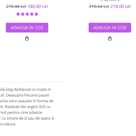
270,44 Lei
180,00 Lei
310,64 Lei
218,00 Lei
ADAUGA IN COS
ADAUGA IN COS
ipile larg desfacute si coada in
ptat. Deasupra fiecarei pasari
conia verzi asezate in forma de
i. Realizati din argint 925 cu
trivit pentru cine iubeste
 cu tinute de zi sau de seara si
si natura.