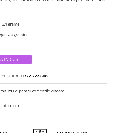
e: 3,1 grame
organza (gratuit)
A IN COS
e de ajutor?
0722 222 608
imiti
21
Lei pentru comenzile viitoare
informatii