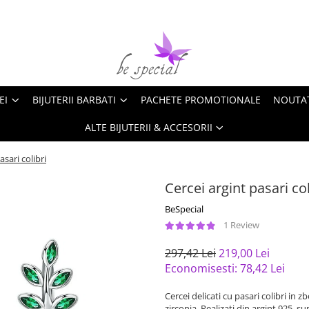
EI
BIJUTERII BARBATI
PACHETE PROMOTIONALE
NOUTA
ALTE BIJUTERII & ACCESORII
asari colibri
Cercei argint pasari col
BeSpecial
1 Review
297,42 Lei
219,00 Lei
Economisesti:
78,42
Lei
Cercei delicati cu pasari colibri in z
zirconia. Realizati din argint 925, s