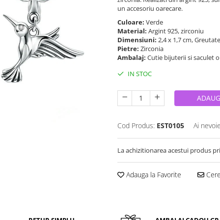
un accesoriu oarecare.
Culoare:
Verde
Material:
Argint 925, zirconiu
Dimensiuni:
2,4 x 1,7 cm, Greutat
Pietre:
Zirconia
Ambalaj:
Cutie bijuterii si saculet 
IN STOC
ADAUG
Cod Produs:
EST0105
Ai nevoi
La achizitionarea acestui produs pr
Adauga la Favorite
Cere 