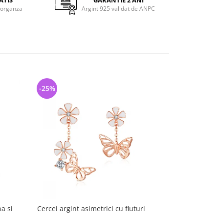
ATIS
GARANTIE 2 ANI
 organza
Argint 925 validat de ANPC
-25%
-34%
a si
Cercei argint asimetrici cu fluturi
Cercei argint
Copac