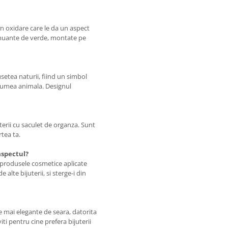
prin oxidare care le da un aspect
n nuante de verde, montate pe
usetea naturii, fiind un simbol
n lumea animala. Designul
uterii cu saculet de organza. Sunt
rtea ta.
 aspectul?
i produsele cosmetice aplicate
 alte bijuterii, si sterge-i din
te mai elegante de seara, datorita
viti pentru cine prefera bijuterii