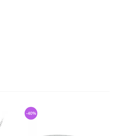
-40%
-45%