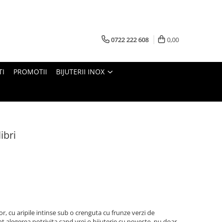
0722 222 608
0,00
TI
PROMOTII
BIJUTERII INOX
ibri
bor, cu aripile intinse sub o crenguta cu frunze verzi de
unt alegerea potrivita cand vrei o bijuterie cu poveste, nu doar