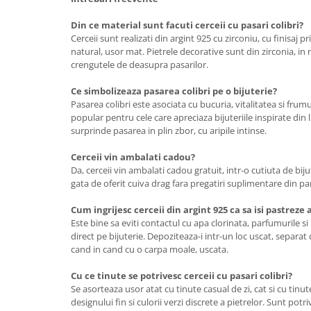
Din ce material sunt facuti cerceii cu pasari colibri?
Cerceii sunt realizati din argint 925 cu zirconiu, cu finisaj 
natural, usor mat. Pietrele decorative sunt din zirconia, i
crengutele de deasupra pasarilor.
Ce simbolizeaza pasarea colibri pe o bijuterie?
Pasarea colibri este asociata cu bucuria, vitalitatea si frum
popular pentru cele care apreciaza bijuteriile inspirate di
surprinde pasarea in plin zbor, cu aripile intinse.
Cerceii vin ambalati cadou?
Da, cerceii vin ambalati cadou gratuit, intr-o cutiuta de bij
gata de oferit cuiva drag fara pregatiri suplimentare din pa
Cum ingrijesc cerceii din argint 925 ca sa isi pastreze
Este bine sa eviti contactul cu apa clorinata, parfumurile s
direct pe bijuterie. Depoziteaza-i intr-un loc uscat, separat de
cand in cand cu o carpa moale, uscata.
Cu ce tinute se potrivesc cerceii cu pasari colibri?
Se asorteaza usor atat cu tinute casual de zi, cat si cu tinu
designului fin si culorii verzi discrete a pietrelor. Sunt potri