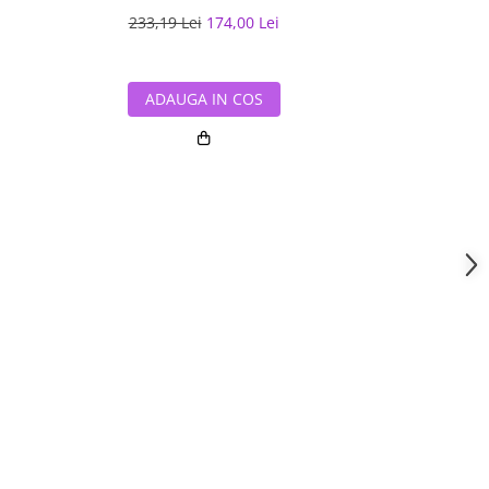
233,19 Lei
174,00 Lei
337,08 L
ADAUGA IN COS
ADAUG