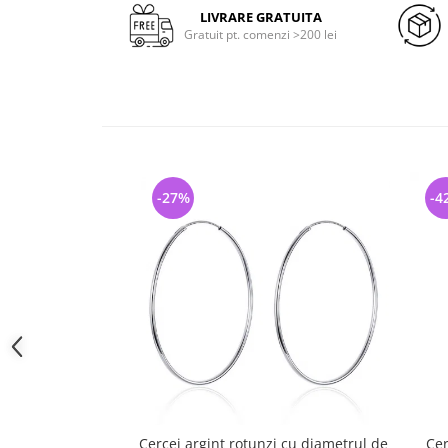
LIVRARE GRATUITA
Gratuit pt. comenzi >200 lei
-27%
-4
Cercei argint rotunzi cu diametrul de
Cer