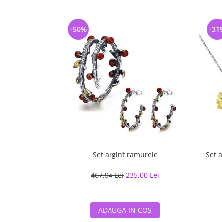
-50%
-31
Set argint ramurele
Set a
467,94 Lei
235,00 Lei
ADAUGA IN COS