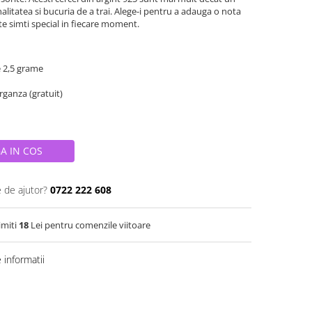
litatea si bucuria de a trai. Alege-i pentru a adauga o nota
 te simti special in fiecare moment.
e 2,5 grame
organza (gratuit)
A IN COS
e de ajutor?
0722 222 608
imiti
18
Lei pentru comenzile viitoare
informatii