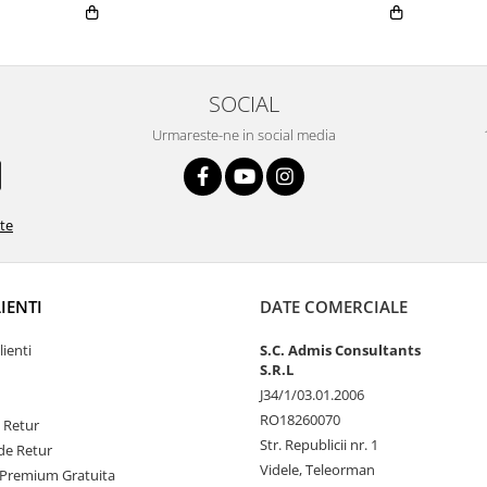
SOCIAL
Urmareste-ne in social media
ate
LIENTI
DATE COMERCIALE
lienti
S.C. Admis Consultants
S.R.L
J34/1/03.01.2006
RO18260070
e Retur
Str. Republicii nr. 1
de Retur
Videle, Teleorman
Premium Gratuita