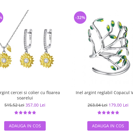
%
-32%
rgint cercei si colier cu floarea
Inel argint reglabil Copacul V
soarelui
515,52 Lei
357,00 Lei
263,04 Lei
179,00 Lei
ADAUGA IN COS
ADAUGA IN COS