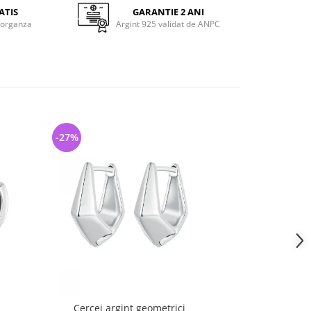
ATIS
GARANTIE 2 ANI
 organza
Argint 925 validat de ANPC
-27%
-25%
Cercei argint geometrici
Cercei argin