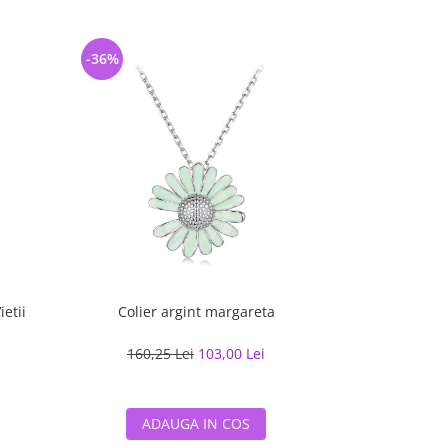
-36%
-20%
ietii
Colier argint margareta
Inel argint 
160,25 Lei
103,00 Lei
de la
325
ADAUGA IN COS
ADA