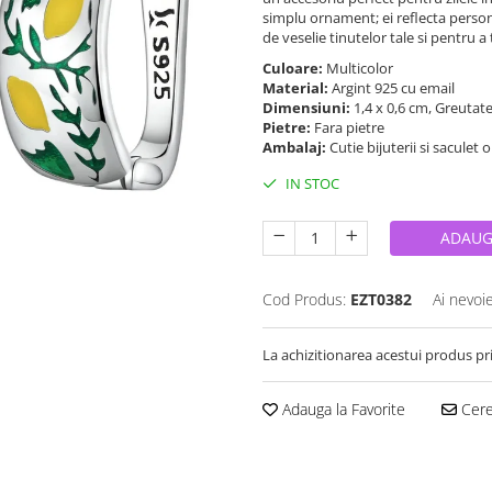
simplu ornament; ei reflecta persona
de veselie tinutelor tale si pentru a
Culoare:
Multicolor
Material:
Argint 925 cu email
Dimensiuni:
1,4 x 0,6 cm, Greutat
Pietre:
Fara pietre
Ambalaj:
Cutie bijuterii si saculet 
IN STOC
ADAUG
Cod Produs:
EZT0382
Ai nevoi
La achizitionarea acestui produs pr
Adauga la Favorite
Cere 