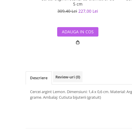
5 cm
309,40 Lei
227,00 Lei
ADAUGA IN COS
Review-uri
(0)
Descriere
Cercei argint Lemon. Dimensiuni: 1,4 x 0,6 cm. Material: Arg
grame. Ambalaj: Cutiuta bijuterii (gratuit)