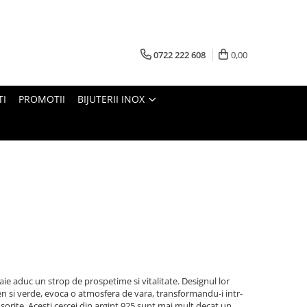
0722 222 608
0,00
TI
PROMOTII
BIJUTERII INOX
maie aduc un strop de prospetime si vitalitate. Designul lor
ben si verde, evoca o atmosfera de vara, transformandu-i intr-
nsorite. Acesti cercei din argint 925 sunt mai mult decat un