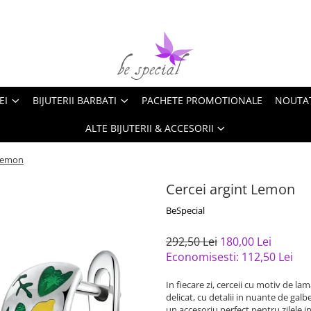
EI
BIJUTERII BARBATI
PACHETE PROMOTIONALE
NOUTA
ALTE BIJUTERII & ACCESORII
 Lemon
Cercei argint Lemon
BeSpecial
292,50 Lei
180,00 Lei
Economisesti:
112,50
Lei
In fiecare zi, cerceii cu motiv de la
delicat, cu detalii in nuante de gal
un accesoriu perfect pentru zilele i