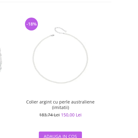
-18%
-25%
Colier argint cu perle australiene
Cercei 
(imitatii)
183,74 Lei
150,00 Lei
102,7
ADAUGA IN COS
ADA