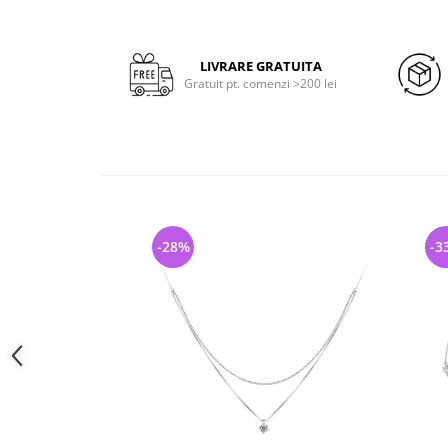
LIVRARE GRATUITA
Gratuit pt. comenzi >200 lei
-28%
-3