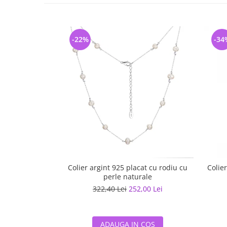
-22%
-34
Colier argint 925 placat cu rodiu cu
Colie
perle naturale
322,40 Lei
252,00 Lei
ADAUGA IN COS