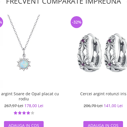
FRECVENT CUMPARATE IMPREUNA
%
-32%
r argint Soare de Opal placat cu
Cercei argint rotunzi iris
rodiu
267,97 Lei
178,00 Lei
206,70 Lei
141,00 Lei
ADAUGA IN COS
ADAUGA IN COS