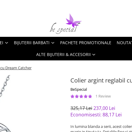
EI
BIJUTERII BARBATI
PACHETE PROMOTIONALE
NOUTA
ALTE BIJUTERII & ACCESORII
il cu Dream Catcher
Colier argint reglabil
BeSpecial
1 Review
325,17 Lei
237,00 Lei
Economisesti:
88,17
Lei
In lumina blanda a serii, acest col
magie in tinuta ta. Detaliile fine si 