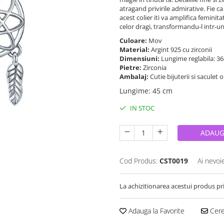
atragand privirile admirative. Fie ca 
acest colier iti va amplifica femini
celor dragi, transformandu-l intr-
Culoare:
Mov
Material:
Argint 925 cu zirconii
Dimensiuni:
Lungime reglabila: 36
Pietre:
Zirconia
Ambalaj:
Cutie bijuterii si saculet 
Lungime
:
45 cm
IN STOC
ADAUG
Cod Produs:
CST0019
Ai nevoi
La achizitionarea acestui produs pr
Adauga la Favorite
Cere 