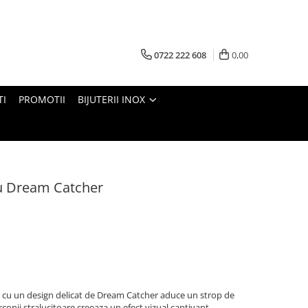
0722 222 608
0,00
TI
PROMOTII
BIJUTERII INOX
 cu Dream Catcher
ier cu un design delicat de Dream Catcher aduce un strop de
zirconii stralucitoare creeaza un efect vizual captivant,