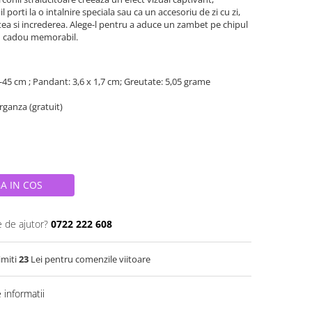
il porti la o intalnire speciala sau ca un accesoriu de zi cu zi,
tatea si increderea. Alege-l pentru a aduce un zambet pe chipul
un cadou memorabil.
-45 cm ; Pandant: 3,6 x 1,7 cm; Greutate: 5,05 grame
organza (gratuit)
A IN COS
e de ajutor?
0722 222 608
imiti
23
Lei pentru comenzile viitoare
informatii