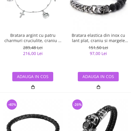
Bratara argint cu patru
Bratara elastica din inox cu
charmuri cruciulite, craniu si
lant plat, craniu si margele
dovleac Halloween
lava
289,48 Lei
151,50 Lei
216,00 Lei
97,00 Lei
ADAUGA IN COS
ADAUGA IN COS
-40%
-26%