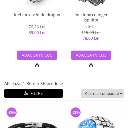
Bijuterii argint cu pietre
Pandantive mireasa
semipretioase
Bijuterii de Lux
Bijuterii argint placat cu aur
Inel inox ochi de dragon
Inel inox cu inger
Ine
Bijuterii gotice si rock
ispititor
Bijuterii argint cu diverse
Bijuterii Handmade
76,26 Lei
de la
materiale
39,00 Lei
115,09 Lei
Bijuterii fantezie
Bijuterii argint cu murano
78,00 Lei
Casete si cutii de bijuterii
Bijuterii tungsten
ADAUGA IN COS
ADAUGA IN COS
Accesorii Piele
Cadouri
Solutii si lavete de curatare
Afiseaza:
1-
36
din
36
produse
bijuterii argint
FILTRE
-36%
-28%