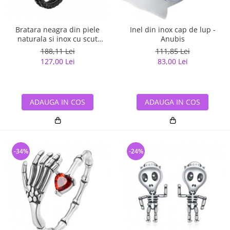
Bratara neagra din piele
Inel din inox cap de lup -
naturala si inox cu scut
Anubis
maltez
188,11 Lei
111,85 Lei
127,00 Lei
83,00 Lei
ADAUGA IN COS
ADAUGA IN COS
-34%
-24%