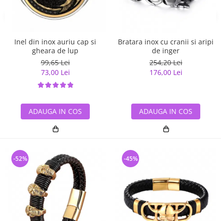
Inel din inox auriu cap si
Bratara inox cu cranii si aripi
gheara de lup
de inger
99,65 Lei
254,20 Lei
73,00 Lei
176,00 Lei
ADAUGA IN COS
ADAUGA IN COS
-52%
-45%