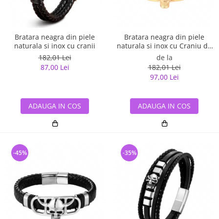
Bratara neagra din piele
Bratara neagra din piele
naturala si inox cu cranii
naturala si inox cu Craniu de
Viking
182,01 Lei
de la
87,00 Lei
182,01 Lei
97,00 Lei
ADAUGA IN COS
ADAUGA IN COS
-45%
-35%