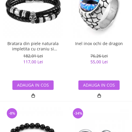
Bratara din piele naturala
Inel inox ochi de dragon
impletita cu craniu si
elemente din inox.
182,01 Lei
76,26 Lei
117,00 Lei
55,00 Lei
ADAUGA IN COS
ADAUGA IN COS
-8%
-34%