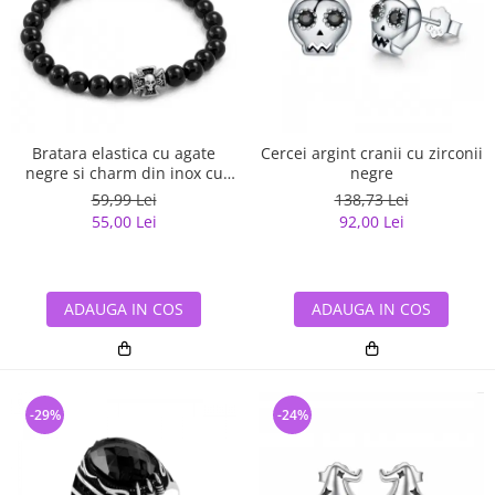
Bratara elastica cu agate
Cercei argint cranii cu zirconii
negre si charm din inox cu
negre
cruce si craniu
59,99 Lei
138,73 Lei
55,00 Lei
92,00 Lei
ADAUGA IN COS
ADAUGA IN COS
-29%
-24%