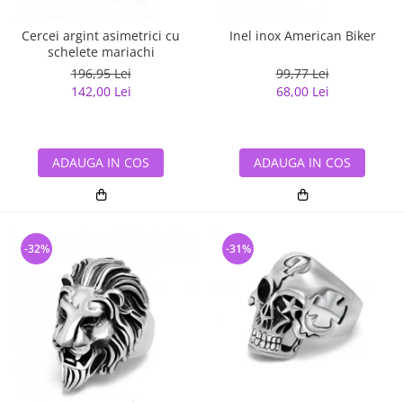
Cercei argint asimetrici cu
Inel inox American Biker
schelete mariachi
196,95 Lei
99,77 Lei
142,00 Lei
68,00 Lei
ADAUGA IN COS
ADAUGA IN COS
-32%
-31%