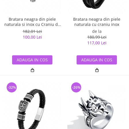
Bratara neagra din piele
Bratara neagra din piele
naturala si inox cu Craniu de
naturala cu craniu inox
Viking
182,01 Lei
de la
100,00 Lei
180,99 Lei
117,00 Lei
ADAUGA IN COS
ADAUGA IN COS
-32%
-26%