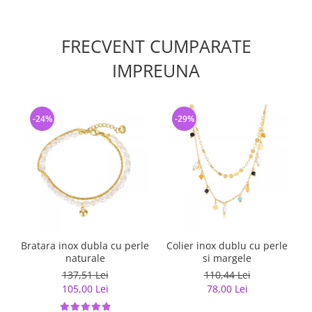
FRECVENT CUMPARATE
IMPREUNA
-24%
-29%
Bratara inox dubla cu perle
Colier inox dublu cu perle
naturale
si margele
137,51 Lei
110,44 Lei
105,00 Lei
78,00 Lei