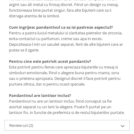
argint sau alt metal cu finisaj discret. Fiind un design cu mesaj,
functioneaza bine purtat singur, fara alte bijuterii care sa ii
distraga atentia de la simbol.
Cum ingrijesc pandantivul ca sa isi pastreze aspectul?
Pentru a pastra luciul metalului si claritatea pietrelor de zirconia,
evita contactul cu parfumuri, creme sau apa in exces.
Depoziteaza-l intr-un saculet separat, ferit de alte bijuterii care ar
putea sa il zgarie.
Pentru cine este potrivit acest pandantiv?
Este potrivit pentru femei care apreciaza bijuteriile cu mesaj si
simboluri emotionale, fiind o alegere buna pentru mama, sora
sau o prietena apropiata. Designul discret il face potrivit pentru
purtare zilnica, dar si pentru ocazii speciale.
Pandantivul are lantisor inclus?
Pandantivul nu are un lantisor inclus, fiind conceput sa fie
asortat separat cu un lant la alegere. Poate fi purtat pe un
lantisor fin, in functie de preferinta si de restul bijuteriilor purtate.
Review-uri
(2)