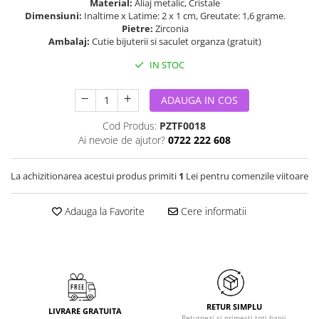
Material:
Aliaj metalic, Cristale
Dimensiuni:
Inaltime x Latime: 2 x 1 cm, Greutate: 1,6 grame.
Pietre:
Zirconia
Ambalaj:
Cutie bijuterii si saculet organza (gratuit)
IN STOC
ADAUGA IN COS
Cod Produs:
PZTF0018
Ai nevoie de ajutor?
0722 222 608
La achizitionarea acestui produs primiti
1
Lei pentru comenzile viitoare
Adauga la Favorite
Cere informatii
RETUR SIMPLU
LIVRARE GRATUITA
Returnezi si primesti toti banii