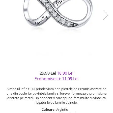
Bijuterii argint cu pietre
Pandantive mireasa
semipretioase
Bijuterii de Lux
Bijuterii argint placat cu aur
Bijuterii gotice si rock
Bijuterii argint cu diverse
Bijuterii Handmade
materiale
Bijuterii fantezie
Bijuterii argint cu murano
Casete si cutii de bijuterii
Bijuterii tungsten
Accesorii Piele
Cadouri
Solutii si lavete de curatare
29,99 Lei
18,90 Lei
bijuterii argint
Economisesti:
11,09
Lei
Simbolul infinitului prinde viata prin pietrele de zirconia asezate pe
una din bucle, iar cuvintele family si forever formeaza o promisiune
discreta pe metal. Un pandantiv care spune, fara multe cuvinte, ca
legaturile de familie dainuie.
Culoare:
Argintiu