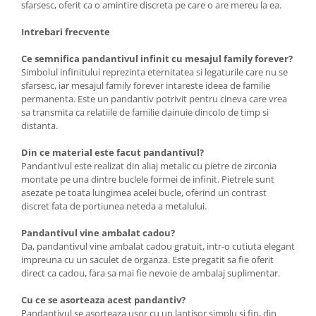
sfarsesc, oferit ca o amintire discreta pe care o are mereu la ea.
Intrebari frecvente
Ce semnifica pandantivul infinit cu mesajul family forever?
Simbolul infinitului reprezinta eternitatea si legaturile care nu se
sfarsesc, iar mesajul family forever intareste ideea de familie
permanenta. Este un pandantiv potrivit pentru cineva care vrea
sa transmita ca relatiile de familie dainuie dincolo de timp si
distanta.
Din ce material este facut pandantivul?
Pandantivul este realizat din aliaj metalic cu pietre de zirconia
montate pe una dintre buclele formei de infinit. Pietrele sunt
asezate pe toata lungimea acelei bucle, oferind un contrast
discret fata de portiunea neteda a metalului.
Pandantivul vine ambalat cadou?
Da, pandantivul vine ambalat cadou gratuit, intr-o cutiuta elegant
impreuna cu un saculet de organza. Este pregatit sa fie oferit
direct ca cadou, fara sa mai fie nevoie de ambalaj suplimentar.
Cu ce se asorteaza acest pandantiv?
Pandantivul se asorteaza usor cu un lantisor simplu si fin, din