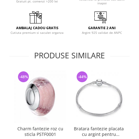
Gratuit pt. comenzi >200 lei
inapoi
AMBALAJ CADOU GRATIS
GARANTIE 2 ANI
Cutiuta premium si saculet organza
Argint 925 validat de ANPC
PRODUSE SIMILARE
-48%
-44%
-
Charm fantezie roz cu
Bratara fantezie placata
Ch
sticla PSTF0001
cu argint pentru