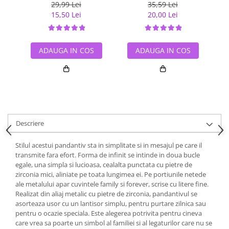
talismane BST0002
29,99 Lei
35,59 Lei
15,50 Lei
20,00 Lei
ADAUGA IN COS
ADAUGA IN COS
Descriere
Stilul acestui pandantiv sta in simplitate si in mesajul pe care il
transmite fara efort. Forma de infinit se intinde in doua bucle
egale, una simpla si lucioasa, cealalta punctata cu pietre de
zirconia mici, aliniate pe toata lungimea ei. Pe portiunile netede
ale metalului apar cuvintele family si forever, scrise cu litere fine.
Realizat din aliaj metalic cu pietre de zirconia, pandantivul se
asorteaza usor cu un lantisor simplu, pentru purtare zilnica sau
pentru o ocazie speciala. Este alegerea potrivita pentru cineva
care vrea sa poarte un simbol al familiei si al legaturilor care nu se