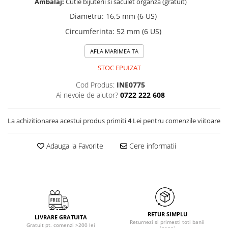
Ambalaj:
Cutie bijuterii si saculet organza (gratuit)
Diametru
:
16,5 mm (6 US)
Circumferinta
:
52 mm (6 US)
AFLA MARIMEA TA
STOC EPUIZAT
Cod Produs:
INE0775
Ai nevoie de ajutor?
0722 222 608
La achizitionarea acestui produs primiti
4
Lei pentru comenzile viitoare
Adauga la Favorite
Cere informatii
RETUR SIMPLU
LIVRARE GRATUITA
Returnezi si primesti toti banii
Gratuit pt. comenzi >200 lei