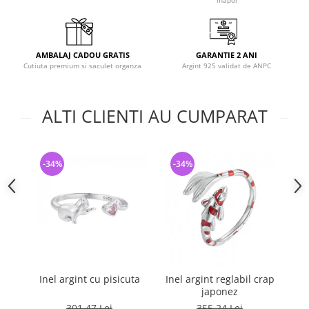
inapoi
AMBALAJ CADOU GRATIS
GARANTIE 2 ANI
Cutiuta premium si saculet organza
Argint 925 validat de ANPC
ALTI CLIENTI AU CUMPARAT
-34%
-34%
-
Inel argint cu pisicuta
Inel argint reglabil crap
japonez
G
301,47 Lei
355,24 Lei