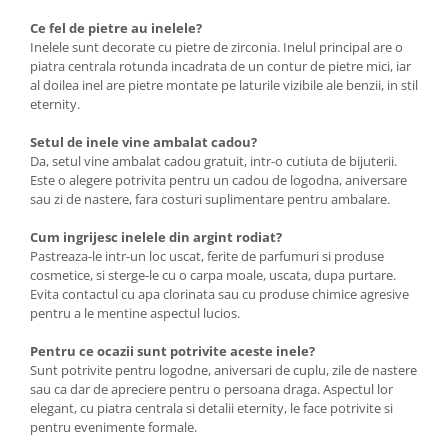
Ce fel de pietre au inelele?
Inelele sunt decorate cu pietre de zirconia. Inelul principal are o
piatra centrala rotunda incadrata de un contur de pietre mici, iar
al doilea inel are pietre montate pe laturile vizibile ale benzii, in stil
eternity.
Setul de inele vine ambalat cadou?
Da, setul vine ambalat cadou gratuit, intr-o cutiuta de bijuterii.
Este o alegere potrivita pentru un cadou de logodna, aniversare
sau zi de nastere, fara costuri suplimentare pentru ambalare.
Cum ingrijesc inelele din argint rodiat?
Pastreaza-le intr-un loc uscat, ferite de parfumuri si produse
cosmetice, si sterge-le cu o carpa moale, uscata, dupa purtare.
Evita contactul cu apa clorinata sau cu produse chimice agresive
pentru a le mentine aspectul lucios.
Pentru ce ocazii sunt potrivite aceste inele?
Sunt potrivite pentru logodne, aniversari de cuplu, zile de nastere
sau ca dar de apreciere pentru o persoana draga. Aspectul lor
elegant, cu piatra centrala si detalii eternity, le face potrivite si
pentru evenimente formale.