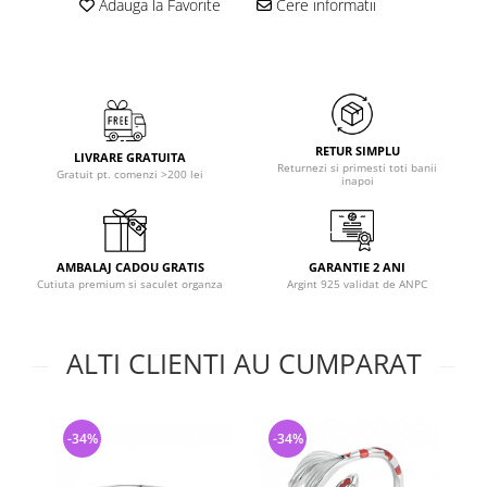
Adauga la Favorite
Cere informatii
RETUR SIMPLU
LIVRARE GRATUITA
Returnezi si primesti toti banii
Gratuit pt. comenzi >200 lei
inapoi
AMBALAJ CADOU GRATIS
GARANTIE 2 ANI
Cutiuta premium si saculet organza
Argint 925 validat de ANPC
ALTI CLIENTI AU CUMPARAT
-34%
-34%
-