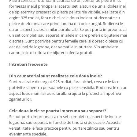
Piatra centrala rotunda, incadrata de un contur de pietre mici,
formeaza inelul principal al acestui set, alaturi de un al doilea inel
de tip eternity presarat cu pietre pe laturile vizibile. Realizate din
argint 925 rodiat, fara nichel, cele doua inele sunt decorate cu
pietre de zirconia care prind lumina din orice unghi. Rodierea le
da un aspect lucios, similar aurului alb. Se pot purta impreuna, ca
un set complet, sau separat, in zilele in care preferi o bijuterie mai
discreta. Sunt potrivite pentru femeile care isi doresc o piesa cu
aer de inel de logodna, dar versatila in purtare. Vin ambalate
cadou, intr-o cutiuta de bijuterii oferita gratuit.
Intrebari frecvente
Din ce material sunt realizate cele doua inele?
Sunt realizate din argint 925 rodiat, fara nichel, ceea ce le face
potrivite si pentru persoanele cu piele sensibila. Rodierea le da un
aspect lucios, similar aurului alb, si ajuta la protectia impotriva
zgarieturilor.
Cele doua inele se poarta impreuna sau separat?
Se pot purta impreuna, ca un set complet cu aspect de inel de
logodna, sau separat, in functie de tinuta si de ocazie. Aceasta
versatilitate le face practice pentru purtare zilnica sau pentru
evenimente speciale.