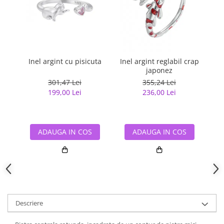
Inel argint cu pisicuta
Inel argint reglabil crap
japonez
G
301,47 Lei
355,24 Lei
199,00 Lei
236,00 Lei
ADAUGA IN COS
ADAUGA IN COS
Descriere