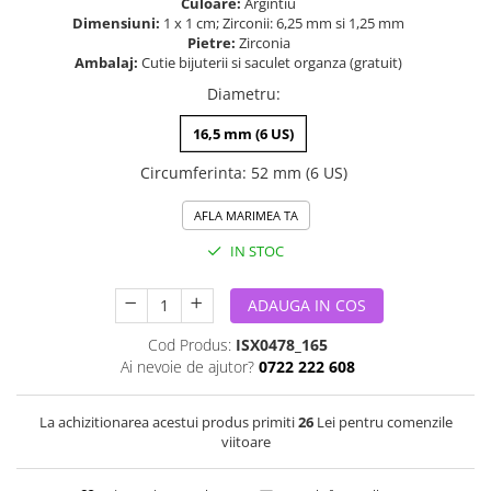
Culoare:
Argintiu
Dimensiuni:
1 x 1 cm; Zirconii: 6,25 mm si 1,25 mm
Pietre:
Zirconia
Ambalaj:
Cutie bijuterii si saculet organza (gratuit)
Diametru
:
16,5 mm (6 US)
Circumferinta
:
52 mm (6 US)
AFLA MARIMEA TA
IN STOC
ADAUGA IN COS
Cod Produs:
ISX0478_165
Ai nevoie de ajutor?
0722 222 608
La achizitionarea acestui produs primiti
26
Lei pentru comenzile
viitoare