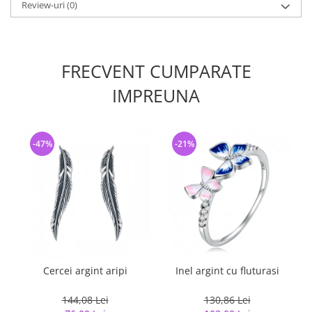
Review-uri
(0)
FRECVENT CUMPARATE
IMPREUNA
-47%
-21%
Cercei argint aripi
Inel argint cu fluturasi
144,08 Lei
130,86 Lei