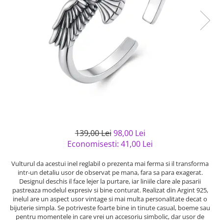
Bijuterii argint cu pietre
Pandantive mireasa
semipretioase
Bijuterii de Lux
Bijuterii argint placat cu aur
Bijuterii gotice si rock
Bijuterii argint cu diverse
Bijuterii Handmade
materiale
Bijuterii fantezie
Bijuterii argint cu murano
Casete si cutii de bijuterii
Bijuterii tungsten
Accesorii Piele
Cadouri
139,00 Lei
98,00 Lei
Solutii si lavete de curatare
Economisesti:
41,00
Lei
bijuterii argint
Vulturul da acestui inel reglabil o prezenta mai ferma si il transforma
intr-un detaliu usor de observat pe mana, fara sa para exagerat.
Designul deschis il face lejer la purtare, iar liniile clare ale pasarii
pastreaza modelul expresiv si bine conturat. Realizat din Argint 925,
inelul are un aspect usor vintage si mai multa personalitate decat o
bijuterie simpla. Se potriveste foarte bine in tinute casual, boeme sau
pentru momentele in care vrei un accesoriu simbolic, dar usor de