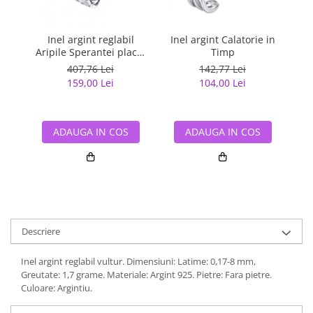
Inel argint reglabil
Inel argint Calatorie in
I
Aripile Sperantei placat
Timp
cu rodiu
407,76 Lei
142,77 Lei
159,00 Lei
104,00 Lei
ADAUGA IN COS
ADAUGA IN COS
Descriere
Inel argint reglabil vultur. Dimensiuni: Latime: 0,17-8 mm,
Greutate: 1,7 grame. Materiale: Argint 925. Pietre: Fara pietre.
Culoare: Argintiu.