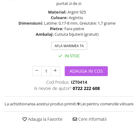
purtat zi de zi.
Material:
Argint 925
Culoare:
Argintiu
Dimensiuni:
Latime: 0,17-8 mm, Greutate: 1,7 grame
Pietre:
Fara pietre
Ambalaj:
Cutiuta bijuterii (gratuit)
AFLA MARIMEA TA
IN STOC
ADAUGA IN COS
Cod Produs:
IZT0414
Ai nevoie de ajutor?
0722 222 608
La achizitionarea acestui produs primiti
9
Lei pentru comenzile viitoare
Adauga la Favorite
Cere informatii