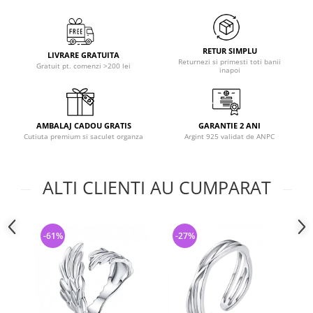
RETUR SIMPLU
LIVRARE GRATUITA
Returnezi si primesti toti banii
Gratuit pt. comenzi >200 lei
inapoi
AMBALAJ CADOU GRATIS
GARANTIE 2 ANI
Cutiuta premium si saculet organza
Argint 925 validat de ANPC
ALTI CLIENTI AU CUMPARAT
-61%
-27%
-